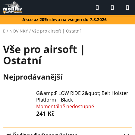
Přejít
Hledat
NÁKUP
na
KOŠÍK
obsah
Akce až 20% sleva na vše jen do 7.8.2026
Domů
/
NOVINKY
/
Vše pro airsoft | Ostatní
Vše pro airsoft |
Ostatní
Nejprodávanější
G&amp;F LOW RIDE 2&quot; Belt Holster
Platform – Black
Momentálně nedostupné
241 Kč
Ř