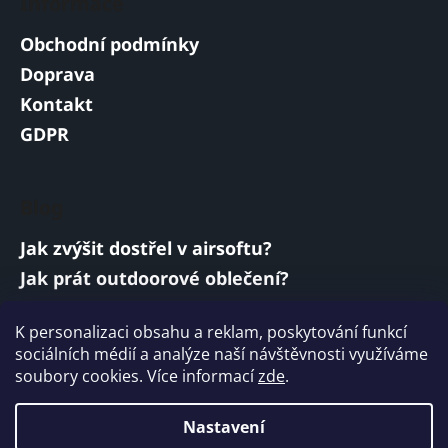
Informace
Obchodní podmínky
Doprava
Kontakt
GDPR
Blog
Jak zvýšit dostřel v airsoftu?
Jak prát outdoorové oblečení?
Jakou baterii vybrat do airsoftové zbraně?
K personalizaci obsahu a reklam, poskytování funkcí
Vojenská a armádní sluchátka: co musí
sociálních médií a analýze naší návštěvnosti využíváme
splňovat?
soubory cookies. Více informací
zde
.
ARCHIV
Nastavení