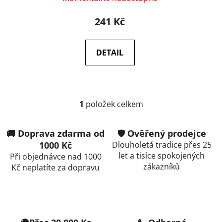
ů
241 Kč
DETAIL
1
položek celkem
O
v
l
🚚 Doprava zdarma od
🛡️ Ověřený prodejce
á
1000 Kč
Dlouholetá tradice přes 25
d
let a tisíce spokojených
Při objednávce nad 1000
a
zákazníků
Kč neplatíte za dopravu
c
í
p
r
v