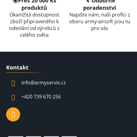
🌍Přes 20 000 Ks
🔧 Odborné
k
produktů
poradenství
y
Okamžitá dostupnost
Napište nám, naši profíci z
v
zboží připraveného k
oboru army-airsoft jsou tu
ý
odeslání od výrobců z
pro vás
p
celého světa
i
s
u
Z
á
Kontakt
p
a
info
@
armyservis.cz
t
í
+420 739 670 256