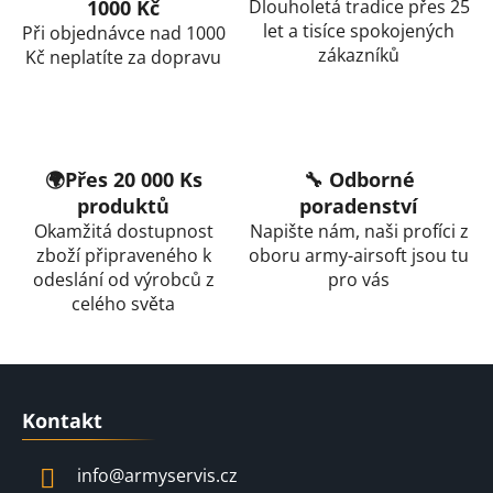
1000 Kč
Dlouholetá tradice přes 25
d
let a tisíce spokojených
Při objednávce nad 1000
a
zákazníků
Kč neplatíte za dopravu
c
í
p
r
v
🌍Přes 20 000 Ks
🔧 Odborné
k
produktů
poradenství
y
Okamžitá dostupnost
Napište nám, naši profíci z
v
zboží připraveného k
oboru army-airsoft jsou tu
ý
odeslání od výrobců z
pro vás
p
celého světa
i
s
u
Z
á
Kontakt
p
a
info
@
armyservis.cz
t