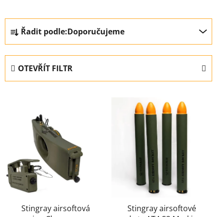
Ř
Řadit podle:
Doporučujeme
a
z
e
OTEVŘÍT FILTR
n
í
V
p
ý
r
p
o
i
d
s
u
p
k
r
t
o
ů
d
u
Stingray airsoftová
Stingray airsoftové