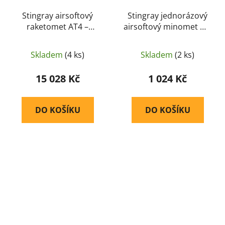
Stingray airsoftový
Stingray jednorázový
raketomet AT4 –
airsoftový minomet M3
Zelená
50 mm (značkovací) –
Zelená
Skladem
(4 ks)
Skladem
(2 ks)
15 028 Kč
1 024 Kč
DO KOŠÍKU
DO KOŠÍKU