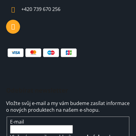
í
+420 739 670 256
Odebírat newsletter
Vložte svůj e-mail a my vám budeme zasílat informace
o nových produktech na našem e-shopu.
E-mail