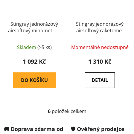
Stingray jednorázový
Stingray jednorázový
airsoftový minomet M4
airsoftový raketomet
50 mm (svítící) – Zelená
M72 LAW (značkovací)
– Zelená
Skladem
(>5 ks)
Momentálně nedostupné
1 092 Kč
1 310 Kč
DO KOŠÍKU
DETAIL
6
položek celkem
O
v
l
🚚 Doprava zdarma od
🛡️ Ověřený prodejce
á