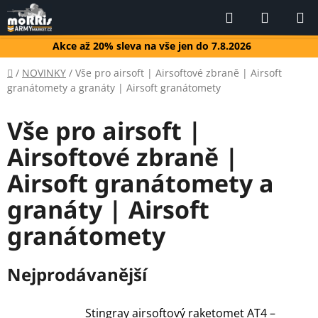
Přejít
Hledat
NÁKUP
na
KOŠÍK
obsah
Akce až 20% sleva na vše jen do 7.8.2026
Domů
/
NOVINKY
/
Vše pro airsoft | Airsoftové zbraně | Airsoft
granátomety a granáty | Airsoft granátomety
Vše pro airsoft |
Airsoftové zbraně |
Airsoft granátomety a
granáty | Airsoft
granátomety
Nejprodávanější
Stingray airsoftový raketomet AT4 –