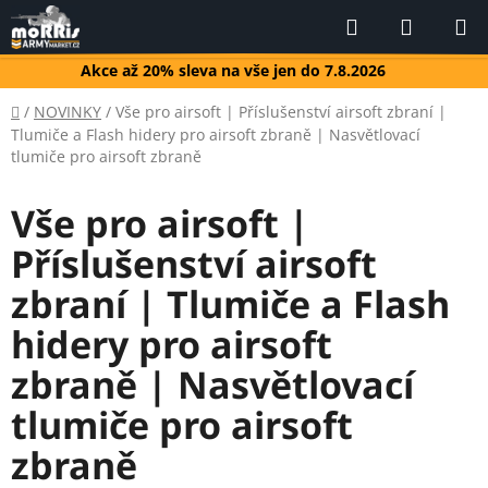
Přejít
Hledat
NÁKUP
na
KOŠÍK
obsah
Akce až 20% sleva na vše jen do 7.8.2026
Domů
/
NOVINKY
/
Vše pro airsoft | Příslušenství airsoft zbraní |
Tlumiče a Flash hidery pro airsoft zbraně | Nasvětlovací
tlumiče pro airsoft zbraně
Vše pro airsoft |
Příslušenství airsoft
zbraní | Tlumiče a Flash
hidery pro airsoft
zbraně | Nasvětlovací
tlumiče pro airsoft
zbraně