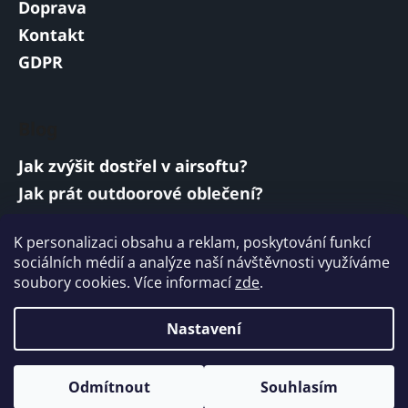
Doprava
Kontakt
GDPR
Blog
Jak zvýšit dostřel v airsoftu?
Jak prát outdoorové oblečení?
Jakou baterii vybrat do airsoftové zbraně?
K personalizaci obsahu a reklam, poskytování funkcí
Vojenská a armádní sluchátka: co musí
sociálních médií a analýze naší návštěvnosti využíváme
splňovat?
soubory cookies. Více informací
zde
.
ARCHIV
Nastavení
Vytvořil Shoptet
Odmítnout
Souhlasím
Copyright 2026
ARMYMARKET
. Všechna práva