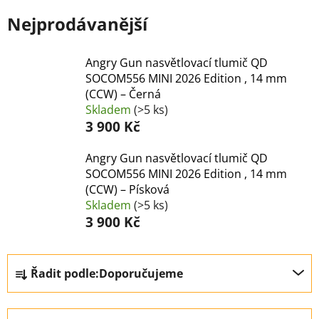
Nejprodávanější
Angry Gun nasvětlovací tlumič QD
SOCOM556 MINI 2026 Edition , 14 mm
(CCW) – Černá
Skladem
(>5 ks)
3 900 Kč
Angry Gun nasvětlovací tlumič QD
SOCOM556 MINI 2026 Edition , 14 mm
(CCW) – Písková
Skladem
(>5 ks)
3 900 Kč
Ř
Řadit podle:
Doporučujeme
a
z
e