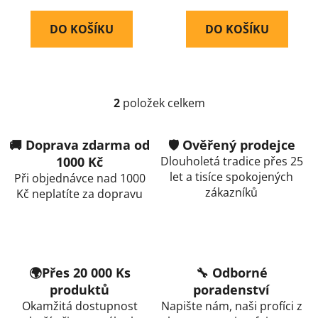
DO KOŠÍKU
DO KOŠÍKU
2
položek celkem
O
v
l
🚚 Doprava zdarma od
🛡️ Ověřený prodejce
á
1000 Kč
Dlouholetá tradice přes 25
d
let a tisíce spokojených
Při objednávce nad 1000
a
zákazníků
Kč neplatíte za dopravu
c
í
p
r
v
🌍Přes 20 000 Ks
🔧 Odborné
k
produktů
poradenství
y
Okamžitá dostupnost
Napište nám, naši profíci z
v