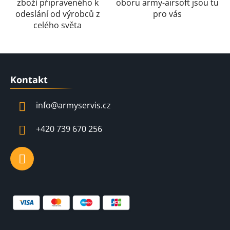
zboží připraveného k
oboru army-airsoft jsou tu
ý
odeslání od výrobců z
pro vás
p
celého světa
i
s
u
Z
á
Kontakt
p
a
info
@
armyservis.cz
t
í
+420 739 670 256