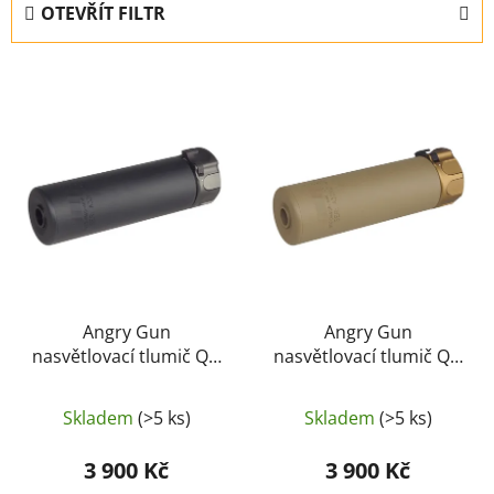
OTEVŘÍT FILTR
n
í
V
p
ý
r
p
o
i
d
s
u
p
k
r
t
o
ů
d
u
Angry Gun
Angry Gun
nasvětlovací tlumič QD
nasvětlovací tlumič QD
k
SOCOM556 MINI 2026
SOCOM556 MINI 2026
t
Edition , 14 mm (CCW)
Edition , 14 mm (CCW)
ů
Skladem
(>5 ks)
Skladem
(>5 ks)
– Černá
– Písková
3 900 Kč
3 900 Kč