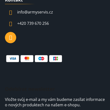
p
a
info
@
armyservis.cz
t
í
+420 739 670 256
Odebírat newsletter
Vložte svůj e-mail a my vám budeme zasílat informace
o nových produktech na našem e-shopu.