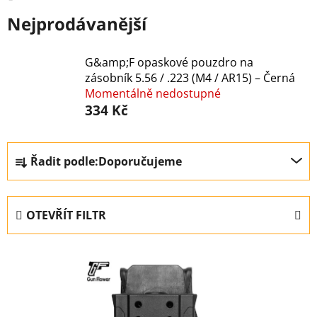
Nejprodávanější
G&amp;F opaskové pouzdro na
zásobník 5.56 / .223 (M4 / AR15) – Černá
Momentálně nedostupné
334 Kč
Ř
Řadit podle:
Doporučujeme
a
z
e
OTEVŘÍT FILTR
n
í
V
p
ý
r
p
o
i
d