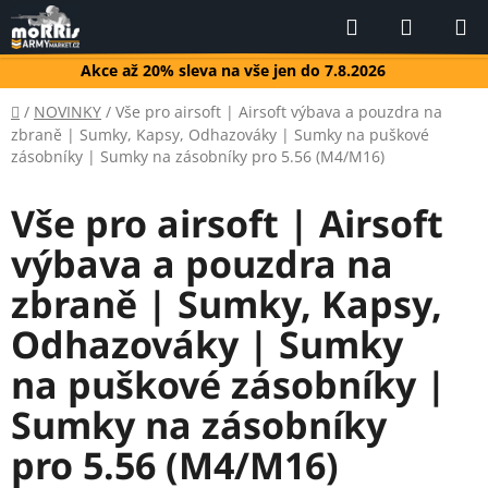
Přejít
Hledat
NÁKUP
na
KOŠÍK
obsah
Akce až 20% sleva na vše jen do 7.8.2026
Domů
/
NOVINKY
/
Vše pro airsoft | Airsoft výbava a pouzdra na
zbraně | Sumky, Kapsy, Odhazováky | Sumky na puškové
zásobníky | Sumky na zásobníky pro 5.56 (M4/M16)
Vše pro airsoft | Airsoft
výbava a pouzdra na
zbraně | Sumky, Kapsy,
Odhazováky | Sumky
na puškové zásobníky |
Sumky na zásobníky
pro 5.56 (M4/M16)