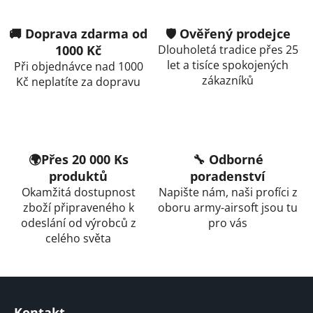
v
l
🚚 Doprava zdarma od
🛡️ Ověřený prodejce
á
1000 Kč
Dlouholetá tradice přes 25
d
let a tisíce spokojených
Při objednávce nad 1000
a
zákazníků
Kč neplatíte za dopravu
c
í
p
r
v
🌍Přes 20 000 Ks
🔧 Odborné
k
produktů
poradenství
y
Okamžitá dostupnost
Napište nám, naši profíci z
v
zboží připraveného k
oboru army-airsoft jsou tu
ý
odeslání od výrobců z
pro vás
p
celého světa
i
s
u
Z
á
Kontakt