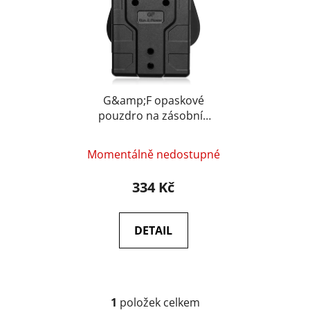
s
u
p
k
r
t
o
ů
d
u
G&amp;F opaskové
pouzdro na zásobník
k
5.56 / .223 (M4 / AR15)
t
– Černá
ů
Momentálně nedostupné
334 Kč
DETAIL
1
položek celkem
O