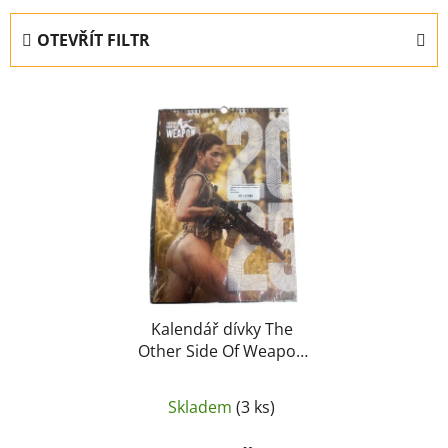
z
e
OTEVŘÍT FILTR
n
í
V
p
ý
r
p
o
i
d
s
u
p
k
r
t
o
ů
d
u
Kalendář dívky The
Other Side Of Weapon
k
2024
t
ů
Skladem
(3 ks)