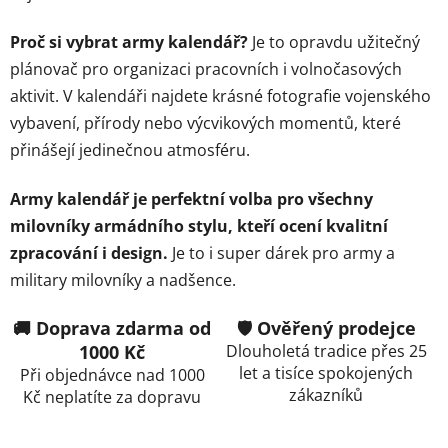
v
ý
Proč si vybrat army kalendář?
Je to opravdu užitečný
p
plánovač pro organizaci pracovních i volnočasových
i
aktivit. V kalendáři najdete krásné fotografie vojenského
s
vybavení, přírody nebo výcvikových momentů, které
u
přinášejí jedinečnou atmosféru.
Army kalendář je perfektní volba pro všechny
milovníky armádního stylu, kteří ocení kvalitní
zpracování i design.
Je to i super dárek pro army a
military milovníky a nadšence.
🚚 Doprava zdarma od
🛡️ Ověřený prodejce
1000 Kč
Dlouholetá tradice přes 25
let a tisíce spokojených
Při objednávce nad 1000
zákazníků
Kč neplatíte za dopravu