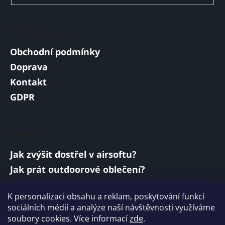
Informace
Obchodní podmínky
Doprava
Kontakt
GDPR
Blog
Jak zvýšit dostřel v airsoftu?
Jak prát outdoorové oblečení?
Jakou baterii vybrat do airsoftové zbraně?
K personalizaci obsahu a reklam, poskytování funkcí
Vojenská a armádní sluchátka: co musí
sociálních médií a analýze naší návštěvnosti využíváme
splňovat?
soubory cookies. Více informací
zde
.