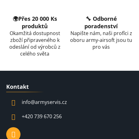
🌍Přes 20 000 Ks
🔧 Odborné
produktů
poradenství
Okamžitá dostupnost
Napište nám, naši profíci z
zboží připraveného k
oboru army-airsoft jsou tu
odeslání od výrobců z
pro vás
celého světa
Z
á
Kontakt
p
a
info
@
armyservis.cz
t
í
+420 739 670 256