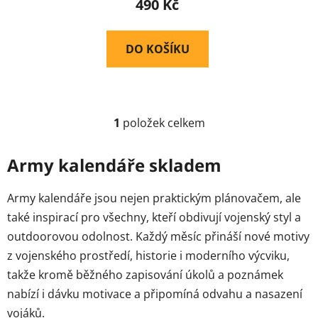
490 Kč
DO KOŠÍKU
1
položek celkem
O
v
l
Army kalendáře skladem
á
d
Army kalendáře jsou nejen praktickým plánovačem, ale
a
také inspirací pro všechny, kteří obdivují vojenský styl a
c
outdoorovou odolnost. Každý měsíc přináší nové motivy
í
p
z vojenského prostředí, historie i moderního výcviku,
r
takže kromě běžného zapisování úkolů a poznámek
v
nabízí i dávku motivace a připomíná odvahu a nasazení
k
vojáků.
y