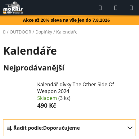
Přejít
Hledat
NÁKUP
na
KOŠÍK
obsah
Akce až 20% sleva na vše jen do 7.8.2026
Domů
/
OUTDOOR
/
Doplňky
/
Kalendáře
Kalendáře
Nejprodávanější
Kalendář dívky The Other Side Of
Weapon 2024
Skladem
(3 ks)
490 Kč
Ř
Řadit podle:
Doporučujeme
a