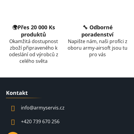
🌍Přes 20 000 Ks
🔧 Odborné
produktů
poradenství
Okamžitá dostupnost
Napište nám, naši profíci z
zboží připraveného k
oboru army-airsoft jsou tu
odeslání od výrobců z
pro vás
celého světa
Z
á
Kontakt
p
a
info
@
armyservis.cz
t
í
+420 739 670 256