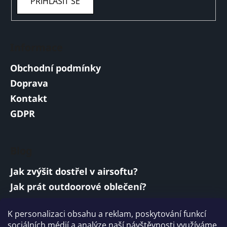
PŘIHLÁSIT SE
Informace
Obchodní podmínky
Doprava
Kontakt
GDPR
Blog
Jak zvýšit dostřel v airsoftu?
Jak prát outdoorové oblečení?
Jakou baterii vybrat do airsoftové zbraně?
K personalizaci obsahu a reklam, poskytování funkcí
Vojenská a armádní sluchátka: co musí
sociálních médií a analýze naší návštěvnosti využíváme
splňovat?