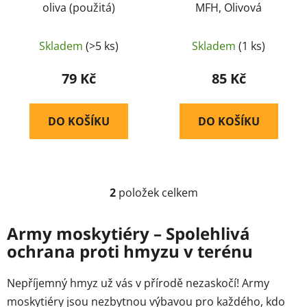
oliva (použitá)
MFH, Olivová
k
t
ů
Skladem
(>5 ks)
Skladem
(1 ks)
79 Kč
85 Kč
DO KOŠÍKU
DO KOŠÍKU
2
položek celkem
O
v
l
Army moskytiéry – Spolehlivá
á
ochrana proti hmyzu v terénu
d
a
Nepříjemný hmyz už vás v přírodě nezaskočí! Army
c
moskytiéry jsou nezbytnou výbavou pro každého, kdo
í