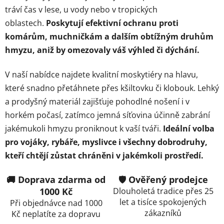
p
tráví čas v lese, u vody nebo v tropických
r
oblastech.
Poskytují efektivní ochranu proti
v
komárům, muchničkám a dalším obtížným druhům
k
hmyzu, aniž by omezovaly váš výhled či dýchání.
y
v
ý
V naší nabídce najdete kvalitní moskytiéry na hlavu,
p
které snadno přetáhnete přes kšiltovku či klobouk. Lehký
i
a prodyšný materiál zajišťuje pohodlné nošení i v
s
horkém počasí, zatímco jemná síťovina účinně zabrání
u
jakémukoli hmyzu proniknout k vaší tváři.
Ideální volba
pro vojáky, rybáře, myslivce i všechny dobrodruhy,
kteří chtějí zůstat chráněni v jakémkoli prostředí.
🚚 Doprava zdarma od
🛡️ Ověřený prodejce
1000 Kč
Dlouholetá tradice přes 25
let a tisíce spokojených
Při objednávce nad 1000
zákazníků
Kč neplatíte za dopravu