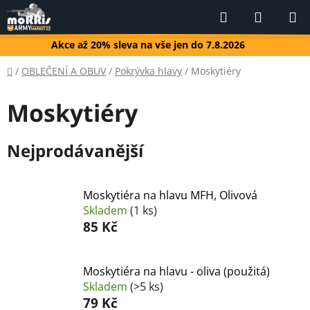
Přejít
Hledat
NÁKUP
na
KOŠÍK
obsah
Akce až 20% sleva na vše jen do 7.8.2026
Domů
/
OBLEČENÍ A OBUV
/
Pokrývka hlavy
/
Moskytiéry
Moskytiéry
Nejprodávanější
Moskytiéra na hlavu MFH, Olivová
Skladem
(1 ks)
85 Kč
Moskytiéra na hlavu - oliva (použitá)
Skladem
(>5 ks)
79 Kč