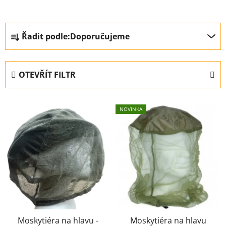
Ř
Řadit podle:
Doporučujeme
a
z
e
OTEVŘÍT FILTR
n
í
V
p
NOVINKA
ý
r
p
o
i
d
s
u
p
k
r
t
o
ů
d
u
Moskytiéra na hlavu -
Moskytiéra na hlavu