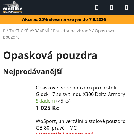
Přejít
Hledat
NÁKUP
na
KOŠÍK
obsah
Akce až 20% sleva na vše jen do 7.8.2026
Domů
/
TAKTICKÉ VYBAVENÍ
/
Pouzdra na zbraně
/
Opasková
pouzdra
Opasková pouzdra
Nejprodávanější
Opaskové tvrdé pouzdro pro pistoli
Glock 17 se svítilnou X300 Delta Armory
Skladem
(>5 ks)
1 025 Kč
WoSport, univerzální pistolové pouzdro
GB-80, pravé – MC