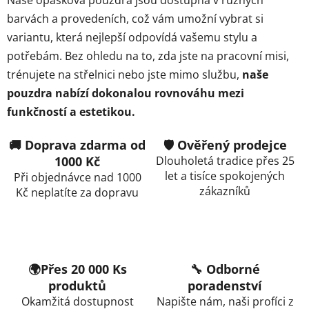
barvách a provedeních, což vám umožní vybrat si
variantu, která nejlepší odpovídá vašemu stylu a
potřebám. Bez ohledu na to, zda jste na pracovní misi,
trénujete na střelnici nebo jste mimo službu,
naše
pouzdra nabízí dokonalou rovnováhu mezi
funkčností a estetikou.
🚚 Doprava zdarma od
🛡️ Ověřený prodejce
1000 Kč
Dlouholetá tradice přes 25
let a tisíce spokojených
Při objednávce nad 1000
zákazníků
Kč neplatíte za dopravu
🌍Přes 20 000 Ks
🔧 Odborné
produktů
poradenství
Okamžitá dostupnost
Napište nám, naši profíci z