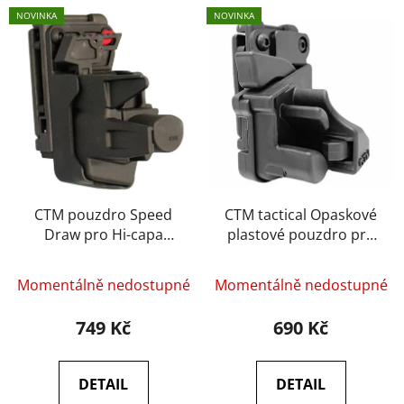
V
p
NOVINKA
NOVINKA
ý
r
p
o
i
d
s
u
p
k
r
t
o
ů
d
u
CTM pouzdro Speed
CTM tactical Opaskové
Draw pro Hi-capa
plastové pouzdro pro
k
černé
AAP01 černé pro
t
leváky
ů
Momentálně nedostupné
Momentálně nedostupné
749 Kč
690 Kč
DETAIL
DETAIL