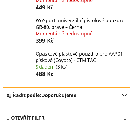
Momentálně nedostupné
449 Kč
WoSport, univerzální pistolové pouzdro
GB-80, pravé – Černá
Momentálně nedostupné
399 Kč
Opaskové plastové pouzdro pro AAP01
pískové (Coyote) - CTM TAC
Skladem
(3 ks)
488 Kč
Ř
Řadit podle:
Doporučujeme
a
z
e
OTEVŘÍT FILTR
n
í