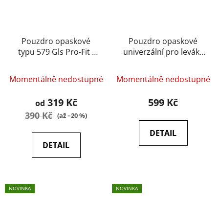
Pouzdro opaskové
Pouzdro opaskové
typu 579 Gls Pro-Fit -
univerzální pro leváky
FMA
(Glock, Sig Sauer, CZ,
Ruger, Beretta, Colt
Momentálně nedostupné
Momentálně nedostupné
1911) - Amomax
319 Kč
599 Kč
od
390 Kč
(až –20 %)
DETAIL
DETAIL
NOVINKA
NOVINKA