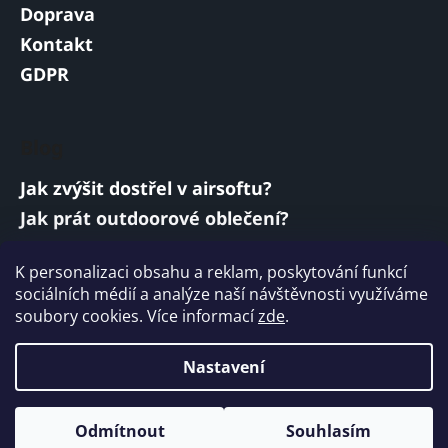
Doprava
Kontakt
GDPR
Blog
Jak zvýšit dostřel v airsoftu?
Jak prát outdoorové oblečení?
Jakou baterii vybrat do airsoftové zbraně?
K personalizaci obsahu a reklam, poskytování funkcí
Vojenská a armádní sluchátka: co musí
sociálních médií a analýze naší návštěvnosti využíváme
splňovat?
soubory cookies. Více informací
zde
.
ARCHIV
Nastavení
Vytvořil Shoptet
Odmítnout
Souhlasím
Copyright 2026
ARMYMARKET
. Všechna práva