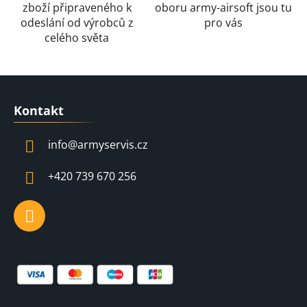
zboží připraveného k
oboru army-airsoft jsou tu
odeslání od výrobců z
pro vás
celého světa
Z
á
Kontakt
p
a
info
@
armyservis.cz
t
í
+420 739 670 256