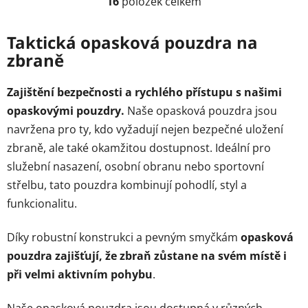
16
položek celkem
O
v
l
Taktická opasková pouzdra na
á
zbraně
d
a
Zajištění bezpečnosti a rychlého přístupu s našimi
c
opaskovými pouzdry.
Naše opasková pouzdra jsou
í
p
navržena pro ty, kdo vyžadují nejen bezpečné uložení
r
zbraně, ale také okamžitou dostupnost. Ideální pro
v
služební nasazení, osobní obranu nebo sportovní
k
střelbu, tato pouzdra kombinují pohodlí, styl a
y
v
funkcionalitu.
ý
p
Díky robustní konstrukci a pevným smyčkám
opasková
i
pouzdra zajišťují, že zbraň zůstane na svém místě i
s
při velmi aktivním pohybu
.
u
Naše opasková pouzdra jsou dostupná v různých