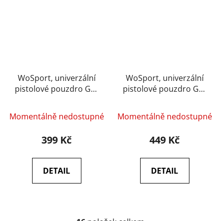
WoSport, univerzální
WoSport, univerzální
pistolové pouzdro GB-
pistolové pouzdro GB-
80, pravé – Černá
80, pravé – MC
Momentálně nedostupné
Momentálně nedostupné
399 Kč
449 Kč
DETAIL
DETAIL