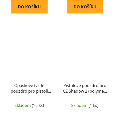
DO KOŠÍKU
DO KOŠÍKU
Opaskové tvrdé
Pistolové pouzdro pro
pouzdro pro pistoli
CZ Shadow 2 (polymer)
Glock 17 se svítilnou
(černé) - Strike
X300 Delta Armory
Systems
Skladem
(>5 ks)
Skladem
(1 ks)