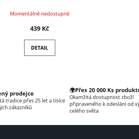
Momentálně nedostupné
439 Kč
DETAIL
O
v
l
🌍Přes 20 000 Ks produkt
á
řený prodejce
Okamžitá dostupnost zboží
d
á tradice přes 25 let a tisíce
připraveného k odeslání od v
a
ých zákazníků
celého světa
c
í
p
r