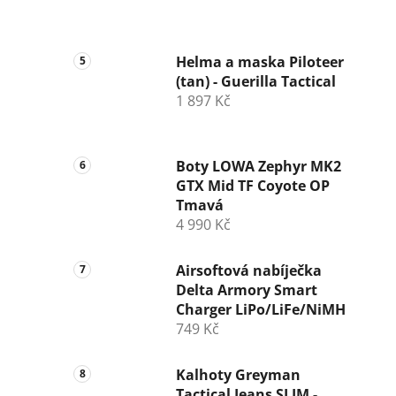
Helma a maska Piloteer
(tan) - Guerilla Tactical
1 897 Kč
Boty LOWA Zephyr MK2
GTX Mid TF Coyote OP
Tmavá
4 990 Kč
Airsoftová nabíječka
Delta Armory Smart
Charger LiPo/LiFe/NiMH
749 Kč
Kalhoty Greyman
Tactical Jeans SLIM -