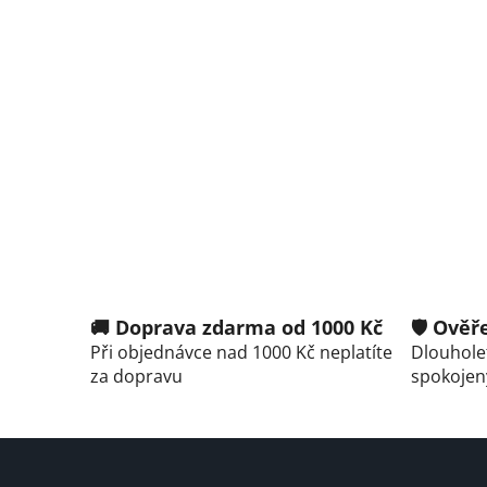
🚚 Doprava zdarma od 1000 Kč
🛡️ Ově
Při objednávce nad 1000 Kč neplatíte
Dlouholet
za dopravu
spokojen
Z