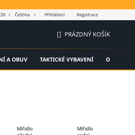
CZK
Čeština
Přihlášení
Registrace
PRÁZDNÝ KOŠÍK
NÁKUPNÍ
KOŠÍK
NÍ A OBUV
TAKTICKÉ VYBAVENÍ
OUTDOOR
Mířidlo
Mířidlo