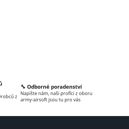
ů
🔧 Odborné poradenství
Napište nám, naši profíci z oboru
ýrobců z
army-airsoft jsou tu pro vás