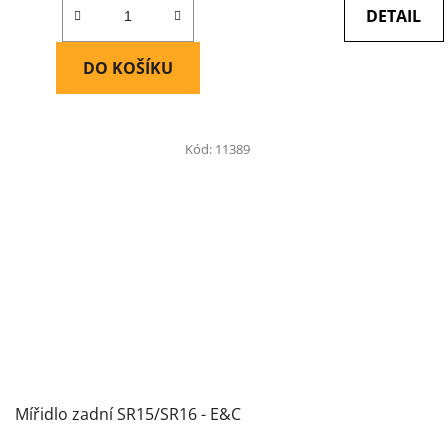
DETAIL
DO KOŠÍKU
Kód:
11389
Mířidlo zadní SR15/SR16 - E&C