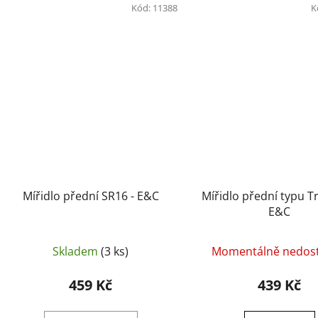
Kód:
11388
K
Mířidlo přední SR16 - E&C
Mířidlo přední typu T
E&C
Skladem
(3 ks)
Momentálně nedos
459 Kč
439 Kč