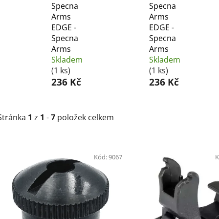
Specna
Specna
Arms
Arms
EDGE -
EDGE -
Specna
Specna
Arms
Arms
Skladem
Skladem
(1 ks)
(1 ks)
236 Kč
236 Kč
Stránka
1
z
1
-
7
položek celkem
V
ý
Kód:
9067
K
p
i
s
p