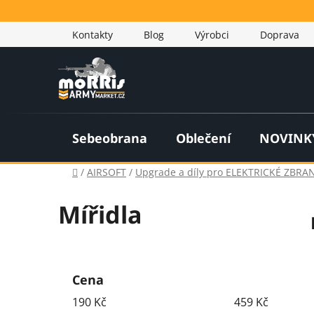
Přejít
na
Kontakty
Blog
Výrobci
Doprava
obsah
Sebeobrana
Oblečení
NOVINK
Domů
/
AIRSOFT
/
Upgrade a díly pro ELEKTRICKÉ ZBRAN
Mířidla
P
o
Cena
s
190
Kč
459
Kč
t