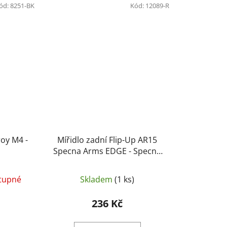
ód:
8251-BK
Kód:
12089-R
roy M4 -
Mířidlo zadní Flip-Up AR15
Specna Arms EDGE - Specna
Arms
tupné
Skladem
(1 ks)
236 Kč