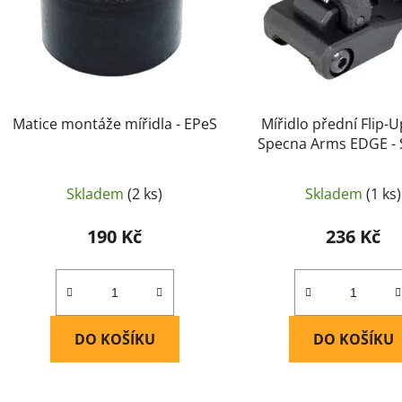
r
o
d
u
k
t
Matice montáže mířidla - EPeS
Mířidlo přední Flip-
ů
Specna Arms EDGE -
Arms
Skladem
(2 ks)
Skladem
(1 ks)
190 Kč
236 Kč
DO KOŠÍKU
DO KOŠÍKU