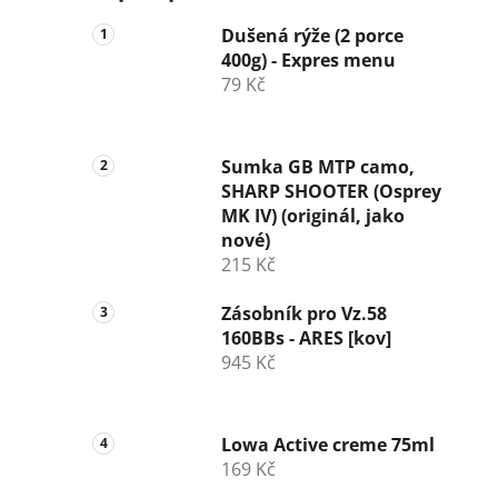
Dušená rýže (2 porce
400g) - Expres menu
79 Kč
Sumka GB MTP camo,
SHARP SHOOTER (Osprey
MK IV) (originál, jako
nové)
215 Kč
Zásobník pro Vz.58
160BBs - ARES [kov]
945 Kč
Lowa Active creme 75ml
169 Kč