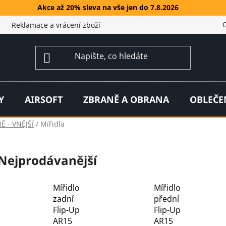
Akce až 20% sleva na vše jen do 7.8.2026
Reklamace a vrácení zboží
Y
AIRSOFT
ZBRANĚ A OBRANA
OBLEČE
Ě - VNĚJŠÍ
/
Mířidla
Nejprodávanější
Mířidlo
Mířidlo
zadní
přední
Flip-Up
Flip-Up
AR15
AR15