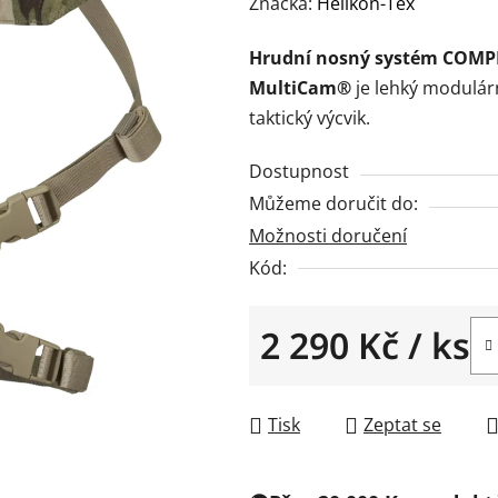
hodnocení
Značka:
Helikon-Tex
produktu
Hrudní nosný systém COMPE
je
MultiCam®
je lehký modulárn
0,0
taktický výcvik.
z
5
Dostupnost
hvězdiček.
Můžeme doručit do:
Možnosti doručení
Kód:
2 290 Kč
/ ks
Měrná cena:
Tisk
Zeptat se