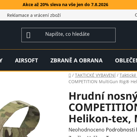
Akce až 20% sleva na vše jen do 7.8.2026
Reklamace a vrácení zboží
Y
AIRSOFT
ZBRANĚ A OBRANA
OBLEČE
Domů
/
TAKTICKÉ VYBAVENÍ
/
Taktické
COMPETITION MultiGun Rig® Hel
Hrudní nosn
COMPETITION
Helikon-tex,
Průměrné
Neohodnoceno
Podrobnosti