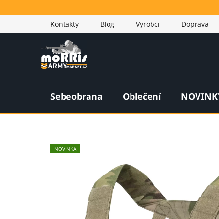
Přejít
na
Kontakty
Blog
Výrobci
Doprava
obsah
Sebeobrana
Oblečení
NOVINK
NOVINKA