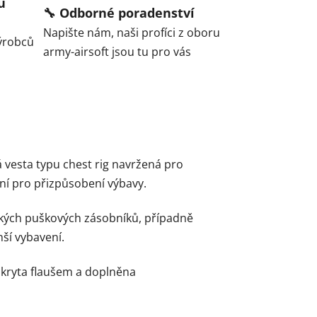
ů
🔧 Odborné poradenství
Napište nám, naši profíci z oboru
ýrobců
army-airsoft jsou tu pro vás
á vesta typu chest rig navržená pro
ní pro přizpůsobení výbavy.
átkých puškových zásobníků, případně
ší vybavení.
pokryta flaušem a doplněna