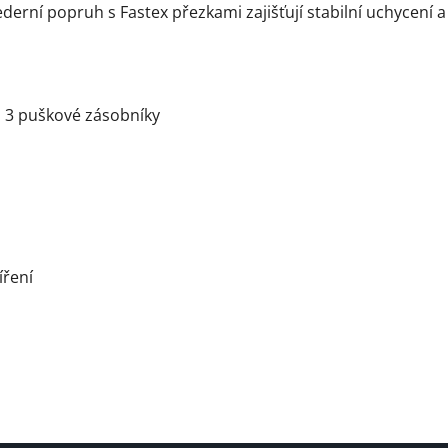
derní popruh s Fastex přezkami zajišťují stabilní uchycení
na 3 puškové zásobníky
íření