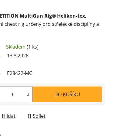
TITION MultiGun Rig® Helikon-tex,
í chest rig určený pro střelecké disciplíny a
Skladem
(1 ks)
13.8.2026
E28422-MC
DO KOŠÍKU
Hlídat
Sdílet