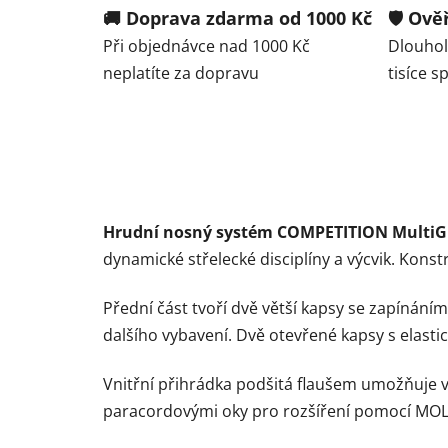
🚚 Doprava zdarma od 1000 Kč
🛡️ Ov
Při objednávce nad 1000 Kč
Dlouhole
neplatíte za dopravu
tisíce 
Hrudní nosný systém COMPETITION MultiG
dynamické střelecké disciplíny a výcvik. Kon
Přední část tvoří dvě větší kapsy se zapínán
dalšího vybavení. Dvě otevřené kapsy s elast
Vnitřní přihrádka podšitá flaušem umožňuje vl
paracordovými oky pro rozšíření pomocí MOL