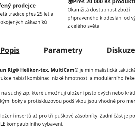
🌍Přes 20 000 Ks produkt
ěřený prodejce
Okamžitá dostupnost zboží
tá tradice přes 25 let a
připraveného k odeslání od v
spokojených zákazníků
z celého světa
Popis
Parametry
Diskuze
un Rig® Helikon-tex, MultiCam®
je minimalistická taktick
strukce nabízí kombinaci nízké hmotnosti a modulárního řeše
ím na suchý zip, které umožňují uložení pistolových nebo kr
ickými boky a protiskluzovou podšívkou jsou vhodné pro men
ožení insertů až pro tři puškové zásobníky. Zadní část je 
LE kompatibilního vybavení.