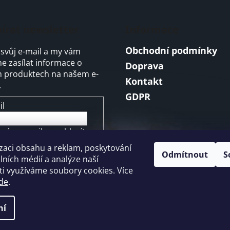
írat newsletter
Informace
Obchodní podmínky
 svůj e-mail a my vám
 zasílat informace o
Doprava
 produktech na našem e-
Kontakt
.
GDPR
il
ením e-mailu souhlasíte s
mínkami ochrany
zaci obsahu a reklam, poskytování
ních údajů
Odmítnout
S
álních médií a analýze naší
i využíváme soubory cookies. Více
ŘIHLÁSIT SE
de
.
ní
a vyhrazena.
Upravit nastavení cookies