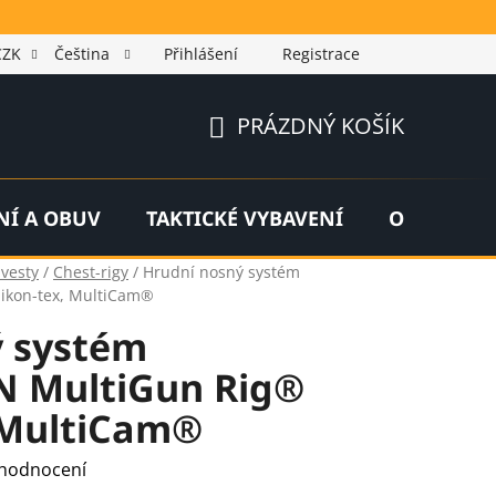
CZK
Čeština
Přihlášení
Registrace
PRÁZDNÝ KOŠÍK
NÁKUPNÍ
KOŠÍK
NÍ A OBUV
TAKTICKÉ VYBAVENÍ
OUTDOOR
 vesty
/
Chest-rigy
/
Hrudní nosný systém
ikon-tex, MultiCam®
ý systém
 MultiGun Rig®
 MultiCam®
 hodnocení