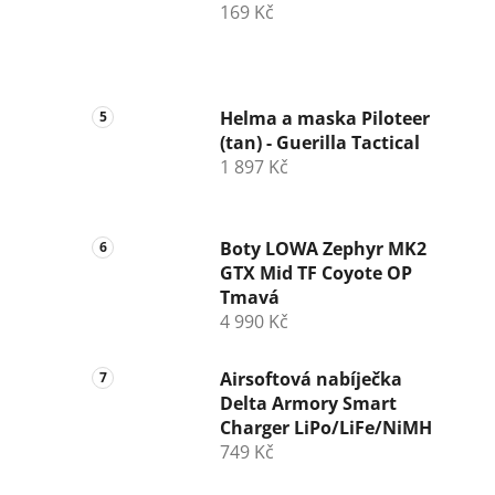
169 Kč
Helma a maska Piloteer
(tan) - Guerilla Tactical
1 897 Kč
Boty LOWA Zephyr MK2
GTX Mid TF Coyote OP
Tmavá
4 990 Kč
Airsoftová nabíječka
Delta Armory Smart
Charger LiPo/LiFe/NiMH
749 Kč