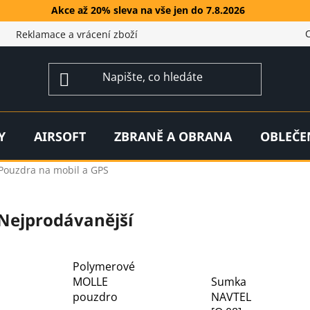
Akce až 20% sleva na vše jen do 7.8.2026
Reklamace a vrácení zboží
Y
AIRSOFT
ZBRANĚ A OBRANA
OBLEČE
Pouzdra na mobil a GPS
Nejprodávanější
Polymerové
MOLLE
Sumka
pouzdro
NAVTEL