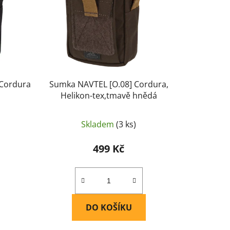
o
d
u
k
t
ů
 Cordura
Sumka NAVTEL [O.08] Cordura,
Helikon-tex,tmavě hnědá
Skladem
(3 ks)
499 Kč
DO KOŠÍKU