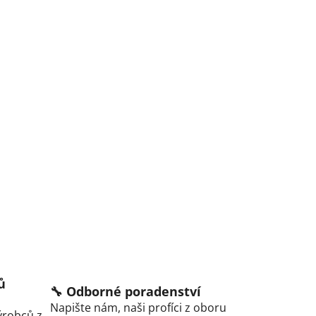
ů
🔧 Odborné poradenství
Napište nám, naši profíci z oboru
ýrobců z