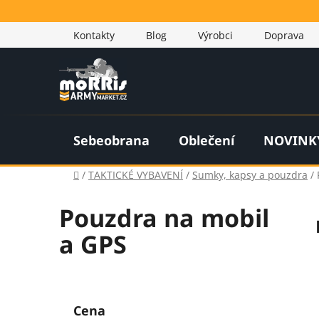
Přejít
na
Kontakty
Blog
Výrobci
Doprava
obsah
Sebeobrana
Oblečení
NOVINK
Domů
/
TAKTICKÉ VYBAVENÍ
/
Sumky, kapsy a pouzdra
/
Pouzdra na mobil
a GPS
P
o
Cena