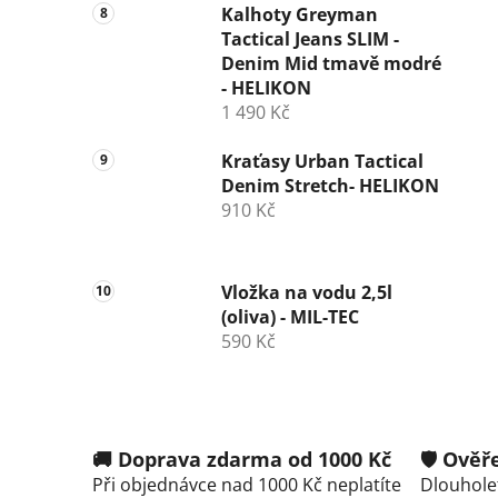
Kalhoty Greyman
Tactical Jeans SLIM -
Denim Mid tmavě modré
- HELIKON
1 490 Kč
Kraťasy Urban Tactical
Denim Stretch- HELIKON
910 Kč
Vložka na vodu 2,5l
(oliva) - MIL-TEC
590 Kč
🚚 Doprava zdarma od 1000 Kč
🛡️ Ově
Při objednávce nad 1000 Kč neplatíte
Dlouholet