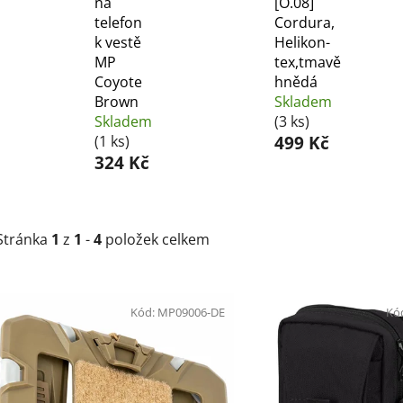
na
[O.08]
telefon
Cordura,
k vestě
Helikon-
MP
tex,tmavě
Coyote
hnědá
Brown
Skladem
Skladem
(3 ks)
(1 ks)
499 Kč
324 Kč
Stránka
1
z
1
-
4
položek celkem
V
ý
Kód:
MP09006-DE
Kó
p
i
s