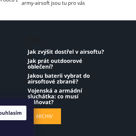
army-airsoft jsou tu pro vás
Blog
Jak zvýšit dostřel v airsoftu?
Jak prát outdoorové
oblečení?
Jakou baterii vybrat do
airsoftové zbraně?
Vojenská a armádní
sluchátka: co musí
splňovat?
ouhlasím
ARCHIV