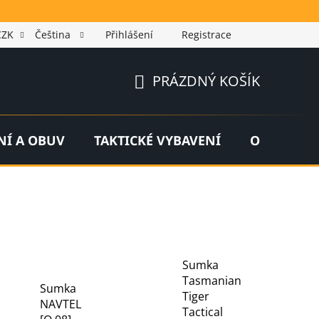
CZK
Čeština
Přihlášení
Registrace
PRÁZDNÝ KOŠÍK
NÁKUPNÍ
KOŠÍK
NÍ A OBUV
TAKTICKÉ VYBAVENÍ
OUTDOOR
Sumka
Tasmanian
Sumka
Tiger
NAVTEL
Tactical