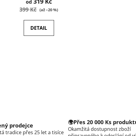
319 Kč
od
399 Kč
(až –20 %)
DETAIL
O
v
l
á
d
a
c
í
p
r
v
🌍Přes 20 000 Ks produkt
k
řený prodejce
Okamžitá dostupnost zboží
y
á tradice přes 25 let a tisíce
připraveného k odeslání od v