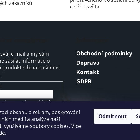
v
ých zákazníků
celého světa
ý
p
i
s
u
írat newsletter
Informace
Obchodní podmínky
 svůj e-mail a my vám
 zasílat informace o
Doprava
 produktech na našem e-
Kontakt
.
GDPR
il
ením e-mailu souhlasíte s
mínkami ochrany
zaci obsahu a reklam, poskytování
ních údajů
Odmítnout
S
álních médií a analýze naší
i využíváme soubory cookies. Více
ŘIHLÁSIT SE
de
.