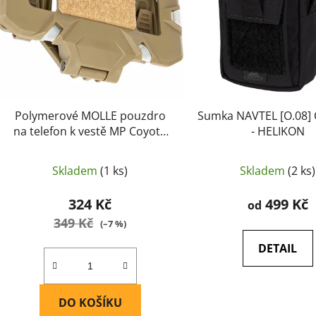
p
r
o
d
u
k
t
Polymerové MOLLE pouzdro
Sumka NAVTEL [O.08]
ů
na telefon k vestě MP Coyote
- HELIKON
Brown
Skladem
(1 ks)
Skladem
(2 ks)
324 Kč
499 Kč
od
349 Kč
(–7 %)
DETAIL
DO KOŠÍKU