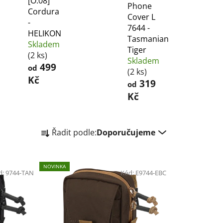
[O.08]
Phone
Cordura
Cover L
-
7644 -
HELIKON
Tasmanian
Skladem
Tiger
(2 ks)
Skladem
499
od
(2 ks)
Kč
319
od
Kč
Ř
Řadit podle:
Doporučujeme
a
z
e
NOVINKA
d:
9744-TAN
n
Kód:
E9744-EBC
í
p
r