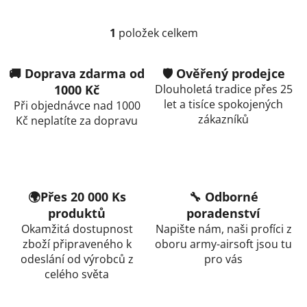
1
položek celkem
O
v
l
🚚 Doprava zdarma od
🛡️ Ověřený prodejce
á
1000 Kč
Dlouholetá tradice přes 25
d
let a tisíce spokojených
Při objednávce nad 1000
a
zákazníků
Kč neplatíte za dopravu
c
í
p
r
v
🌍Přes 20 000 Ks
🔧 Odborné
k
produktů
poradenství
y
Okamžitá dostupnost
Napište nám, naši profíci z
v
zboží připraveného k
oboru army-airsoft jsou tu
ý
odeslání od výrobců z
pro vás
p
celého světa
i
s