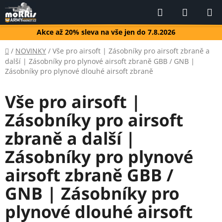
Přejít
Hledat
NÁKUP
na
KOŠÍK
obsah
Akce až 20% sleva na vše jen do 7.8.2026
Domů
/
NOVINKY
/
Vše pro airsoft | Zásobníky pro airsoft zbraně a
další | Zásobníky pro plynové airsoft zbraně GBB / GNB |
Zásobníky pro plynové dlouhé airsoft zbraně
Vše pro airsoft |
Zásobníky pro airsoft
zbraně a další |
Zásobníky pro plynové
airsoft zbraně GBB /
GNB | Zásobníky pro
plynové dlouhé airsoft