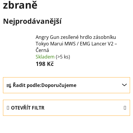
zbraně
Nejprodávanější
Angry Gun zesílené hrdlo zásobníku
Tokyo Marui MWS / EMG Lancer V2 –
Černá
Skladem
(>5 ks)
198 Kč
Ř
Řadit podle:
Doporučujeme
a
z
e
OTEVŘÍT FILTR
n
í
V
p