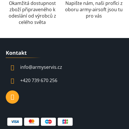
Okamžitá dostupnost
Napište nám, naši profíci z
v
zboží připraveného k
oboru army-airsoft jsou tu
ý
odeslání od výrobců z
pro vás
p
celého světa
i
s
u
Z
á
Kontakt
p
a
info
@
armyservis.cz
t
í
+420 739 670 256