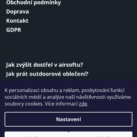
Obchodní podmínky
Doprava
Kontakt
GDPR
Blog
Jak zvýšit dostřel v airsoftu?
Jak prát outdoorové oblečení?
Jakou baterii vybrat do airsoftové zbraně?
K personalizaci obsahu a reklam, poskytování funkcí
Vojenská a armádní sluchátka: co musí
sociálních médií a analýze naší návštěvnosti využíváme
splňovat?
soubory cookies. Více informací
zde
.
ARCHIV
Nastavení
Vytvořil Shoptet