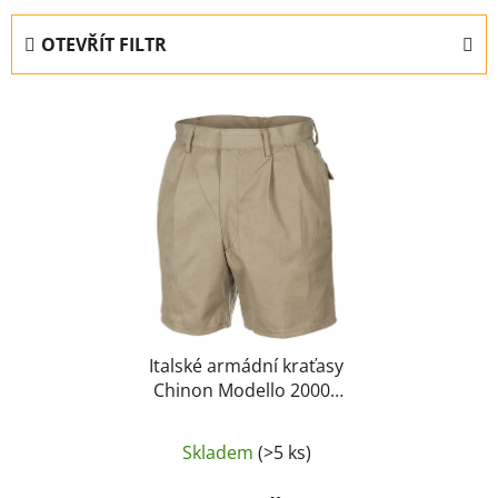
z
e
OTEVŘÍT FILTR
n
í
V
p
ý
r
p
o
i
d
s
u
p
k
r
t
o
ů
d
u
Italské armádní kraťasy
Chinon Modello 2000 -
k
Khaki
t
ů
Skladem
(>5 ks)