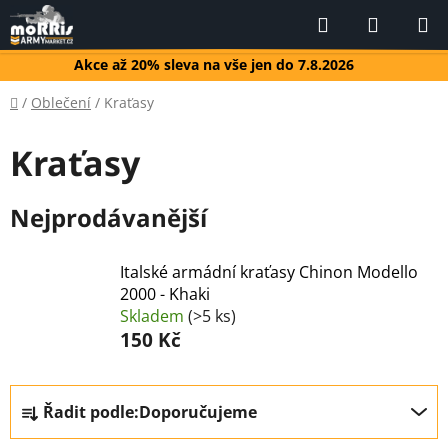
Přejít
Hledat
NÁKUP
na
KOŠÍK
obsah
Akce až 20% sleva na vše jen do 7.8.2026
Domů
/
Oblečení
/
Kraťasy
Kraťasy
Nejprodávanější
Italské armádní kraťasy Chinon Modello
2000 - Khaki
Skladem
(>5 ks)
150 Kč
Ř
Řadit podle:
Doporučujeme
a