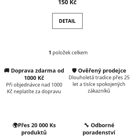
150 Kč
DETAIL
1
položek celkem
O
v
l
🚚 Doprava zdarma od
🛡️ Ověřený prodejce
á
1000 Kč
Dlouholetá tradice přes 25
d
let a tisíce spokojených
Při objednávce nad 1000
a
zákazníků
Kč neplatíte za dopravu
c
í
p
r
v
🌍Přes 20 000 Ks
🔧 Odborné
k
produktů
poradenství
y