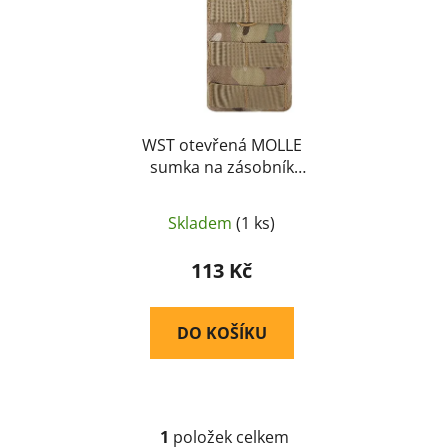
s
u
p
k
r
t
o
ů
d
u
WST otevřená MOLLE
sumka na zásobník
k
G36 – MC
t
ů
Skladem
(1 ks)
113 Kč
DO KOŠÍKU
1
položek celkem
O