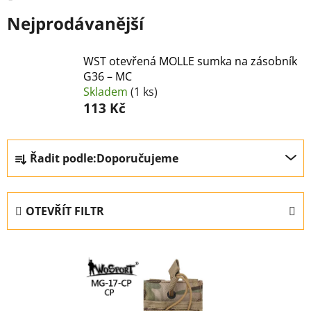
Nejprodávanější
WST otevřená MOLLE sumka na zásobník
G36 – MC
Skladem
(1 ks)
113 Kč
Ř
Řadit podle:
Doporučujeme
a
z
e
OTEVŘÍT FILTR
n
í
V
p
ý
r
p
o
i
d