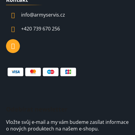
p
a
info
@
armyservis.cz
t
í
+420 739 670 256
Odebírat newsletter
Vložte svůj e-mail a my vám budeme zasílat informace
o nových produktech na našem e-shopu.