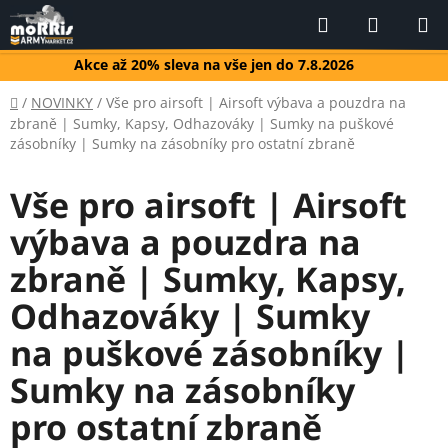
Přejít
Hledat
NÁKUP
na
KOŠÍK
obsah
Akce až 20% sleva na vše jen do 7.8.2026
Domů
/
NOVINKY
/
Vše pro airsoft | Airsoft výbava a pouzdra na
zbraně | Sumky, Kapsy, Odhazováky | Sumky na puškové
zásobníky | Sumky na zásobníky pro ostatní zbraně
Vše pro airsoft | Airsoft
výbava a pouzdra na
zbraně | Sumky, Kapsy,
Odhazováky | Sumky
na puškové zásobníky |
Sumky na zásobníky
pro ostatní zbraně