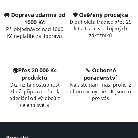
v
l
🚚 Doprava zdarma od
🛡️ Ověřený prodejce
á
1000 Kč
Dlouholetá tradice přes 25
d
let a tisíce spokojených
Při objednávce nad 1000
a
zákazníků
Kč neplatíte za dopravu
c
í
p
r
v
🌍Přes 20 000 Ks
🔧 Odborné
k
produktů
poradenství
y
Okamžitá dostupnost
Napište nám, naši profíci z
v
zboží připraveného k
oboru army-airsoft jsou tu
ý
odeslání od výrobců z
pro vás
p
celého světa
i
s
u
Z
á
Kontakt