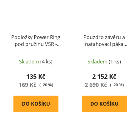
Podložky Power Ring
Pouzdro závěru a
pod pružinu VSR -
natahovací páka
Maple Leaf
závěru CNC pro VSR-10
(levá ruka) - Maple Leaf
Skladem
(4 ks)
Skladem
(1 ks)
135 Kč
2 152 Kč
169 Kč
2 690 Kč
(–20 %)
(–20 %)
DO KOŠÍKU
DO KOŠÍKU