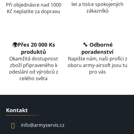
d
let a tisíce spokojených
Při objednávce nad 1000
a
zákazníků
Kč neplatíte za dopravu
c
í
p
r
v
🌍Přes 20 000 Ks
🔧 Odborné
k
produktů
poradenství
y
Okamžitá dostupnost
Napište nám, naši profíci z
v
zboží připraveného k
oboru army-airsoft jsou tu
ý
odeslání od výrobců z
pro vás
p
celého světa
i
s
u
Z
á
Kontakt
p
a
info
@
armyservis.cz
t