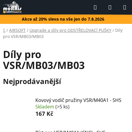
Přejít
Hledat
NÁKUP
na
KOŠÍK
obsah
Akce až 20% sleva na vše jen do 7.8.2026
Domů
/
AIRSOFT
/
Upgrade a díly pro ODSTŘELOVACÍ PUŠKY
/
Díly
pro VSR/MB03/MB03
Díly pro
VSR/MB03/MB03
Nejprodávanější
Kovový vodič pružiny VSR/M40A1 - SHS
Skladem
(>5 ks)
167 Kč