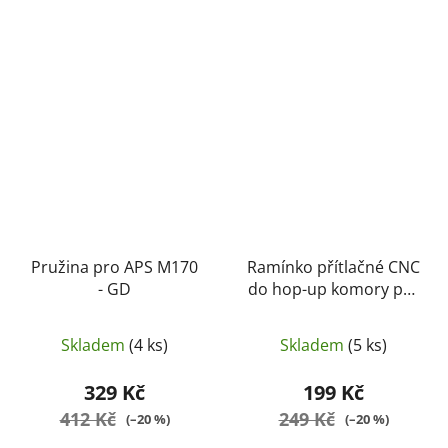
Pružina pro APS M170
Ramínko přítlačné CNC
- GD
do hop-up komory pro
sniper MB02, MB03,
MB07, MB10, MB11 -
Skladem
(4 ks)
Skladem
(5 ks)
morriscz
329 Kč
199 Kč
412 Kč
249 Kč
(–20 %)
(–20 %)