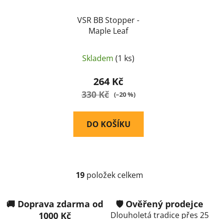
VSR BB Stopper -
Maple Leaf
Skladem
(1 ks)
264 Kč
330 Kč
(–20 %)
DO KOŠÍKU
19
položek celkem
O
v
l
🚚 Doprava zdarma od
🛡️ Ověřený prodejce
á
1000 Kč
Dlouholetá tradice přes 25