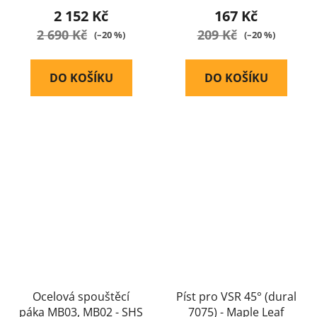
2 152 Kč
167 Kč
2 690 Kč
209 Kč
(–20 %)
(–20 %)
DO KOŠÍKU
DO KOŠÍKU
Ocelová spouštěcí
Píst pro VSR 45° (dural
páka MB03, MB02 - SHS
7075) - Maple Leaf