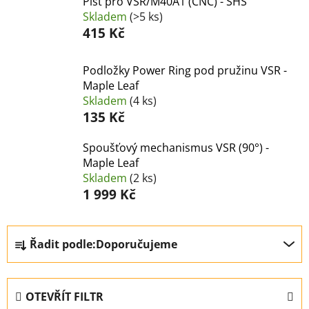
Píst pro VSR/M40A1 (CNC) - SHS
Skladem
(>5 ks)
415 Kč
Podložky Power Ring pod pružinu VSR -
Maple Leaf
Skladem
(4 ks)
135 Kč
Spoušťový mechanismus VSR (90°) -
Maple Leaf
Skladem
(2 ks)
1 999 Kč
Ř
Řadit podle:
Doporučujeme
a
z
e
OTEVŘÍT FILTR
n