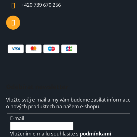
í
+420 739 670 256
Odebírat newsletter
Vložte svůj e-mail a my vám budeme zasílat informace
o nových produktech na našem e-shopu.
E-mail
Vložením e-mailu souhlasíte s
podmínkami