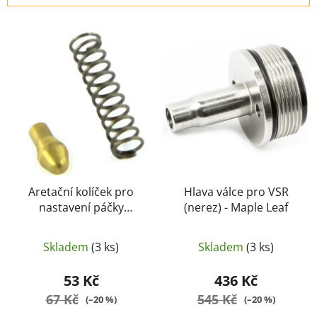
í
V
p
ý
r
p
o
i
d
s
u
p
k
r
t
o
ů
d
u
Aretační kolíček pro
Hlava válce pro VSR
nastavení páčky
(nerez) - Maple Leaf
k
komory VSR - Maple
t
Leaf
ů
Skladem
(3 ks)
Skladem
(3 ks)
53 Kč
436 Kč
67 Kč
545 Kč
(–20 %)
(–20 %)