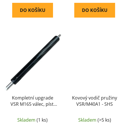
DO KOŠÍKU
DO KOŠÍKU
Kompletní upgrade
Kovový vodič pružiny
VSR M165 válec, píst,
VSR/M40A1 - SHS
pružina, trn, hlava
válce - Maple Leaf
Skladem
(1 ks)
Skladem
(>5 ks)