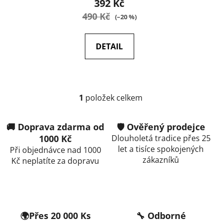
392 Kč
490 Kč
(–20 %)
DETAIL
1
položek celkem
O
v
l
🚚 Doprava zdarma od
🛡️ Ověřený prodejce
á
1000 Kč
Dlouholetá tradice přes 25
d
let a tisíce spokojených
Při objednávce nad 1000
a
zákazníků
Kč neplatíte za dopravu
c
í
p
r
v
🌍Přes 20 000 Ks
🔧 Odborné