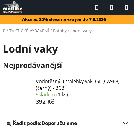
Přejít
Hledat
NÁKUP
na
KOŠÍK
obsah
Akce až 20% sleva na vše jen do 7.8.2026
Domů
/
TAKTICKÉ VYBAVENÍ
/
Batohy
/
Lodní vaky
Lodní vaky
Nejprodávanější
Vodotěsný ultralehký vak 35L (CA968)
(černý) - BCB
Skladem
(1 ks)
392 Kč
Ř
Řadit podle:
Doporučujeme
a