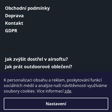
Obchodní podmínky
Doprava
Kontakt
GDPR
Blog
Jak zvýšit dostřel v airsoftu?
Jak prát outdoorové oblečení?
Jakou baterii vybrat do airsoftové zbraně?
K personalizaci obsahu a reklam, poskytování funkcí
Vojenská a armádní sluchátka: co musí
sociálních médií a analýze naší návštěvnosti využíváme
splňovat?
soubory cookies. Více informací
zde
.
ARCHIV
Nastavení