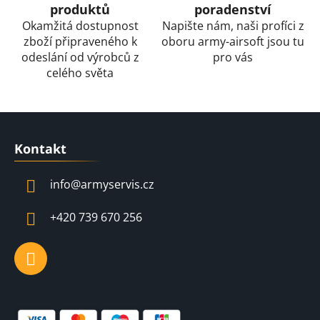
k
produktů
poradenství
y
Okamžitá dostupnost
Napište nám, naši profíci z
v
zboží připraveného k
oboru army-airsoft jsou tu
ý
odeslání od výrobců z
pro vás
p
celého světa
i
s
u
Z
á
Kontakt
p
a
info
@
armyservis.cz
t
í
+420 739 670 256