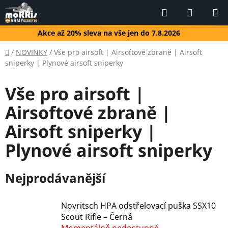
Přejít
Hledat
NÁKUP
na
KOŠÍK
obsah
Akce až 20% sleva na vše jen do 7.8.2026
Domů
/
NOVINKY
/
Vše pro airsoft | Airsoftové zbraně | Airsoft
sniperky | Plynové airsoft sniperky
Vše pro airsoft |
Airsoftové zbraně |
Airsoft sniperky |
Plynové airsoft sniperky
Nejprodávanější
Novritsch HPA odstřelovací puška SSX10
Scout Rifle – Černá
Momentálně nedostupné