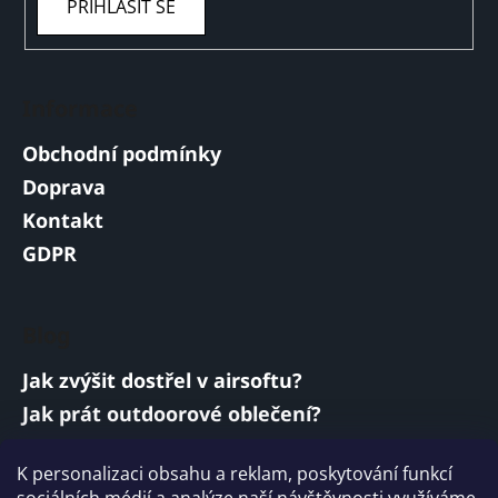
PŘIHLÁSIT SE
Informace
Obchodní podmínky
Doprava
Kontakt
GDPR
Blog
Jak zvýšit dostřel v airsoftu?
Jak prát outdoorové oblečení?
Jakou baterii vybrat do airsoftové zbraně?
K personalizaci obsahu a reklam, poskytování funkcí
Vojenská a armádní sluchátka: co musí