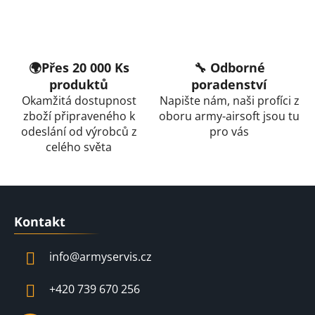
í
p
r
v
🌍Přes 20 000 Ks
🔧 Odborné
k
produktů
poradenství
y
Okamžitá dostupnost
Napište nám, naši profíci z
v
zboží připraveného k
oboru army-airsoft jsou tu
ý
odeslání od výrobců z
pro vás
p
celého světa
i
s
u
Z
á
Kontakt
p
a
info
@
armyservis.cz
t
í
+420 739 670 256