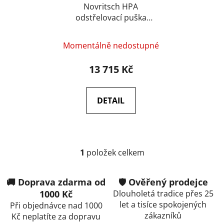
u
Novritsch HPA
odstřelovací puška
k
SSX10 Scout Rifle –
t
Černá
ů
Momentálně nedostupné
13 715 Kč
DETAIL
1
položek celkem
O
v
l
🚚 Doprava zdarma od
🛡️ Ověřený prodejce
á
1000 Kč
Dlouholetá tradice přes 25
d
let a tisíce spokojených
Při objednávce nad 1000
a
zákazníků
Kč neplatíte za dopravu
c