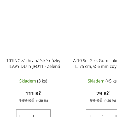
101INC záchranářské nůžky
A-10 Set 2 ks Gumicu
HEAVY DUTY JFO11 - Zelená
L. 75 cm, Ø 6 mm coy
Skladem
(3 ks)
Skladem
(>5 ks
111 Kč
79 Kč
139 Kč
99 Kč
(–20 %)
(–20 %)