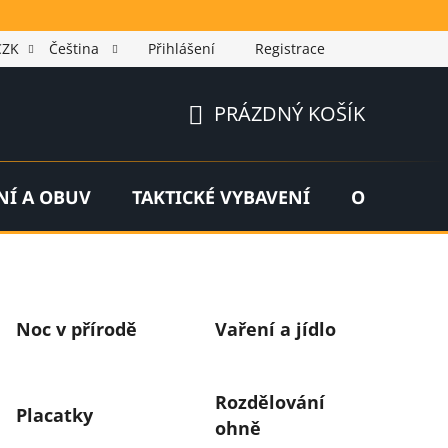
CZK
Čeština
Přihlášení
Registrace
PRÁZDNÝ KOŠÍK
NÁKUPNÍ
KOŠÍK
NÍ A OBUV
TAKTICKÉ VYBAVENÍ
OUTDOOR
Noc v přírodě
Vaření a jídlo
Rozdělování
Placatky
ohně