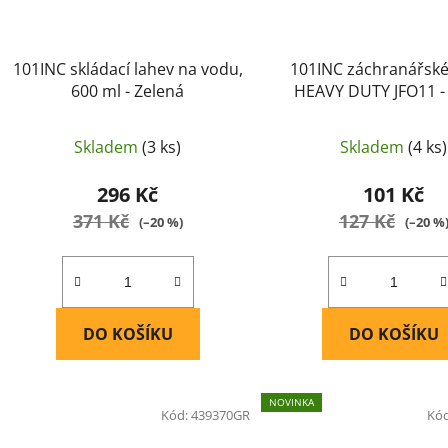
101INC skládací lahev na vodu,
101INC záchranářské
600 ml - Zelená
HEAVY DUTY JFO11 -
Skladem
(3 ks)
Skladem
(4 ks)
296 Kč
101 Kč
371 Kč
127 Kč
(–20 %)
(–20 %
DO KOŠÍKU
DO KOŠÍKU
NOVINKA
Kód:
439370GR
Kó