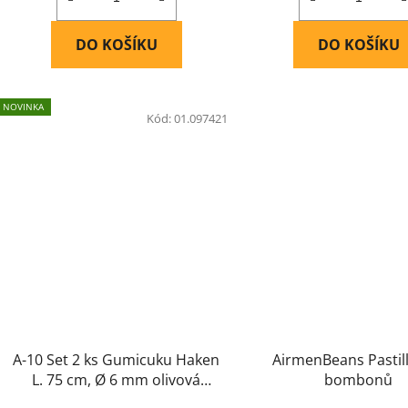
DO KOŠÍKU
DO KOŠÍKU
NOVINKA
Kód:
01.097421
A-10 Set 2 ks Gumicuku Haken
AirmenBeans Pastil
L. 75 cm, Ø 6 mm olivová
bombonů
zelená