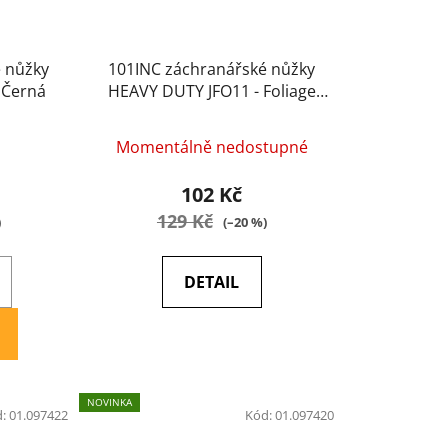
 nůžky
101INC záchranářské nůžky
 Černá
HEAVY DUTY JFO11 - Foliage
Green
Momentálně nedostupné
102 Kč
129 Kč
)
(–20 %)
DETAIL
NOVINKA
d:
01.097422
Kód:
01.097420