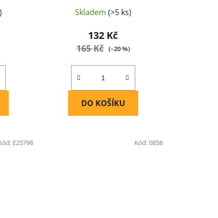
)
Skladem
(>5 ks)
132 Kč
165 Kč
(–20 %)
DO KOŠÍKU
Kód:
E25798
Kód:
0858