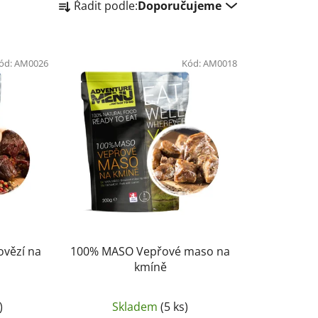
Řadit podle:
Doporučujeme
a
z
e
ód:
AM0026
n
Kód:
AM0018
í
p
r
o
d
u
k
t
ů
vězí na
100% MASO Vepřové maso na
kmíně
)
Skladem
(5 ks)