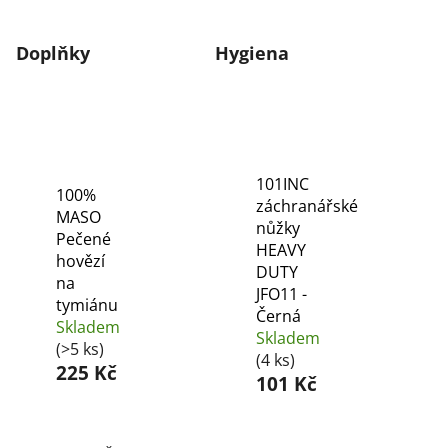
Doplňky
Hygiena
101INC
100%
záchranářské
MASO
nůžky
Pečené
HEAVY
hovězí
DUTY
na
JFO11 -
tymiánu
Černá
Skladem
Skladem
(>5 ks)
(4 ks)
225 Kč
101 Kč
Ř