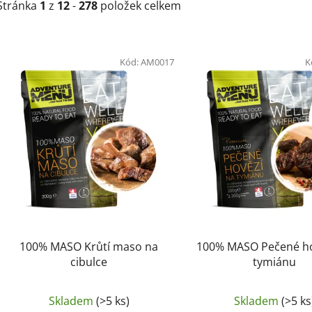
Stránka
1
z
12
-
278
položek celkem
V
ý
Kód:
AM0017
K
p
i
s
p
r
o
d
u
k
t
100% MASO Krůtí maso na
100% MASO Pečené ho
ů
cibulce
tymiánu
Skladem
(>5 ks)
Skladem
(>5 ks