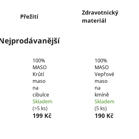
Zdravotnický
Přežití
materiál
Nejprodávanější
100%
100%
MASO
MASO
Krůtí
Vepřové
maso
maso
na
na
cibulce
kmíně
Skladem
Skladem
(>5 ks)
(5 ks)
199 Kč
190 Kč