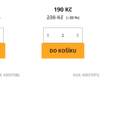
190 Kč
238 Kč
)
(–20 %)
DO KOŠÍKU
d:
439370BL
Kód:
439370FG