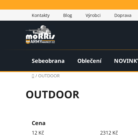
Přejít
na
Kontakty
Blog
Výrobci
Doprava
obsah
Sebeobrana
Oblečení
NOVINK
Domů
/
OUTDOOR
OUTDOOR
P
o
Cena
s
12
Kč
2312
Kč
t