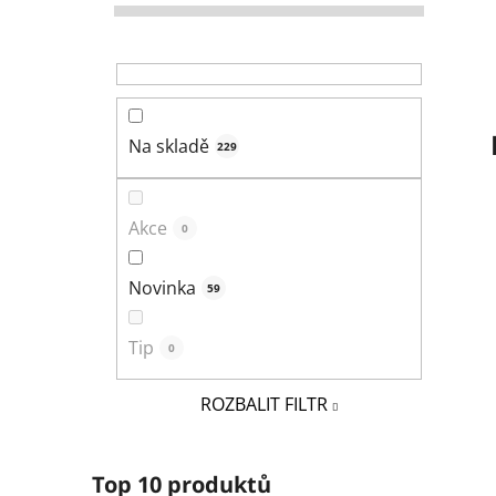
r
a
n
n
í
Na skladě
229
p
a
n
Akce
0
e
l
Novinka
59
Tip
0
ROZBALIT FILTR
Top 10 produktů