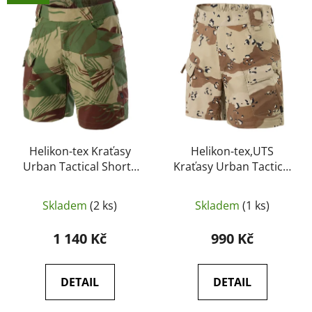
ý
r
p
o
i
d
s
u
p
k
r
t
o
ů
d
u
Helikon-tex Kraťasy
Helikon-tex,UTS
Urban Tactical Shorts
Kraťasy Urban Tactical
k
Rhodesian camo 8,5“
Shorts 6" - 6 color
t
Desert
ů
Skladem
(2 ks)
Skladem
(1 ks)
1 140 Kč
990 Kč
DETAIL
DETAIL