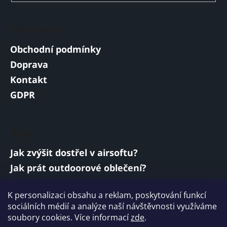
Informace
Obchodní podmínky
Doprava
Kontakt
GDPR
Blog
Jak zvýšit dostřel v airsoftu?
Jak prát outdoorové oblečení?
Jakou baterii vybrat do airsoftové zbraně?
K personalizaci obsahu a reklam, poskytování funkcí
Vojenská a armádní sluchátka: co musí
sociálních médií a analýze naší návštěvnosti využíváme
splňovat?
soubory cookies. Více informací
zde
.