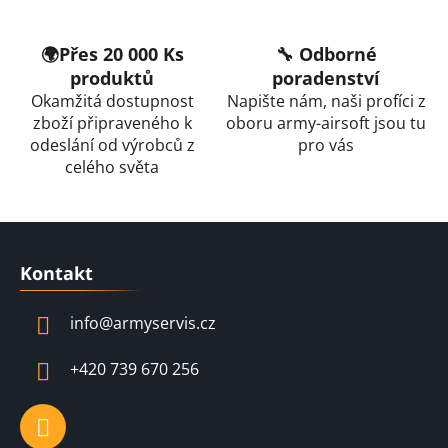
🌍Přes 20 000 Ks
🔧 Odborné
produktů
poradenství
Okamžitá dostupnost
Napište nám, naši profíci z
zboží připraveného k
oboru army-airsoft jsou tu
odeslání od výrobců z
pro vás
celého světa
Z
á
Kontakt
p
a
info
@
armyservis.cz
t
í
+420 739 670 256