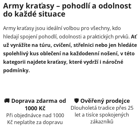
l
Army kraťasy – pohodlí a odolnost
á
do každé situace
d
a
Army kraťasy jsou ideální volbou pro všechny, kdo
c
hledají spojení pohodlí, odolnosti a praktických prvků.
Ať
í
p
už vyrážíte na túru, cvičení, střelnici nebo jen hledáte
r
spolehlivý kus oblečení na každodenní nošení, v této
v
kategorii najdete kraťasy, které vydrží i náročné
k
podmínky.
y
v
ý
p
i
🚚 Doprava zdarma od
🛡️ Ověřený prodejce
s
1000 Kč
Dlouholetá tradice přes 25
u
let a tisíce spokojených
Při objednávce nad 1000
zákazníků
Kč neplatíte za dopravu