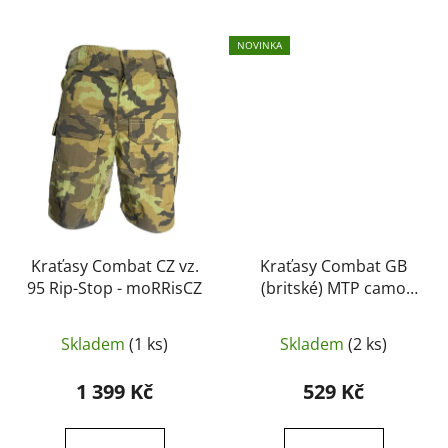
NOVINKA
Kraťasy Combat CZ vz.
Kraťasy Combat GB
95 Rip-Stop - moRRisCZ
(britské) MTP camo
(použité,originál, jako
nové)
Skladem
(1 ks)
Skladem
(2 ks)
1 399 Kč
529 Kč