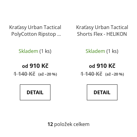
Kraťasy Urban Tactical
Kraťasy Urban Tactical
PolyCotton Ripstop -
Shorts Flex - HELIKON
HELIKON
Skladem
(1 ks)
Skladem
(1 ks)
910 Kč
910 Kč
od
od
1 140 Kč
1 140 Kč
(až –20 %)
(až –20 %)
DETAIL
DETAIL
12
položek celkem
O
v