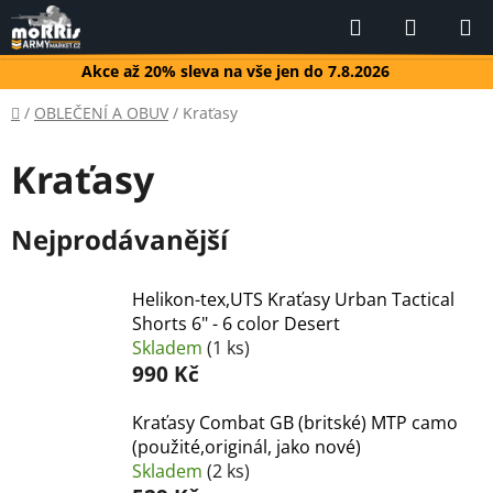
Přejít
Hledat
NÁKUP
na
KOŠÍK
obsah
Akce až 20% sleva na vše jen do 7.8.2026
Domů
/
OBLEČENÍ A OBUV
/
Kraťasy
Kraťasy
Nejprodávanější
Helikon-tex,UTS Kraťasy Urban Tactical
Shorts 6" - 6 color Desert
Skladem
(1 ks)
990 Kč
Kraťasy Combat GB (britské) MTP camo
(použité,originál, jako nové)
Skladem
(2 ks)