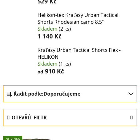
529 Kč
Helikon-tex Kraťasy Urban Tactical
Shorts Rhodesian camo 8,5“
Skladem
(2 ks)
1 140 Kč
Kraťasy Urban Tactical Shorts Flex -
HELIKON
Skladem
(1 ks)
910 Kč
od
Ř
Řadit podle:
Doporučujeme
a
z
e
OTEVŘÍT FILTR
n
í
V
p
NOVINKA