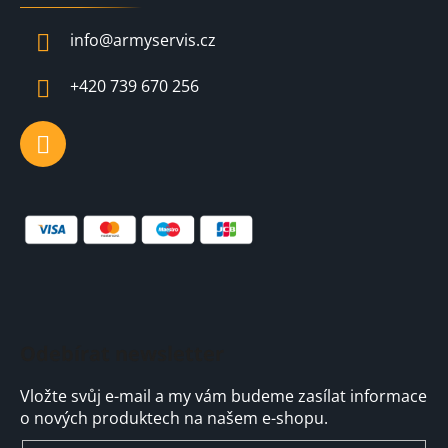
p
a
info
@
armyservis.cz
t
í
+420 739 670 256
Odebírat newsletter
Vložte svůj e-mail a my vám budeme zasílat informace
o nových produktech na našem e-shopu.