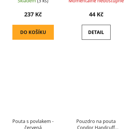
Skladem
(3 ks)
Momentálně nedostupné
237 Kč
44 Kč
DO KOŠÍKU
DETAIL
Pouta s povlakem -
Pouzdro na pouta
červená
Condor Handcuff