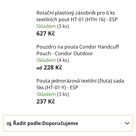
Rotační plastový zásobník pro 6 ks
textilních pout HT-01 (HTH-16) - ESP
Skladem
(3 ks)
627 Kč
Pouzdro na pouta Condor Handcuff
Pouch - Condor Outdoor
Skladem
(4 ks)
228 Kč
od
Pouta jednorázová textilní (žluta) sada
5ks (HT-01-Y) - ESP
Skladem
(3 ks)
237 Kč
Ř
Řadit podle:
Doporučujeme
a
z