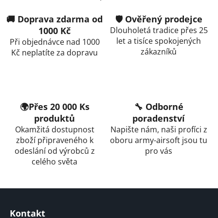
🚚 Doprava zdarma od
🛡️ Ověřený prodejce
1000 Kč
Dlouholetá tradice přes 25
let a tisíce spokojených
Při objednávce nad 1000
zákazníků
Kč neplatíte za dopravu
🌍Přes 20 000 Ks
🔧 Odborné
produktů
poradenství
Okamžitá dostupnost
Napište nám, naši profíci z
zboží připraveného k
oboru army-airsoft jsou tu
odeslání od výrobců z
pro vás
celého světa
Z
á
Kontakt