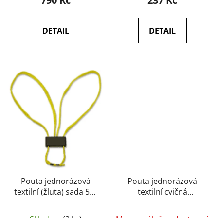
790 Kč
237 Kč
DETAIL
DETAIL
Pouta jednorázová
Pouta jednorázová
textilní (žluta) sada 5ks
textilní cvičná
(HT-01-Y) - ESP
(červená) (HT-01-T) -
ESP