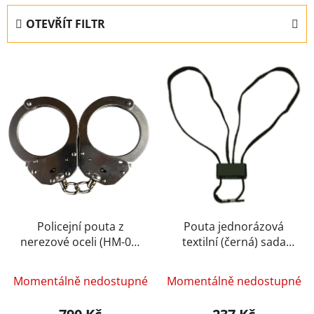
e
OTEVŘÍT FILTR
n
í
V
p
ý
r
p
o
i
d
s
u
p
k
r
t
o
ů
d
u
Policejní pouta z
Pouta jednorázová
nerezové oceli (HM-01)
textilní (černá) sada
k
- ESP
5ks (HT-01-B) - ESP
t
ů
Momentálně nedostupné
Momentálně nedostupné