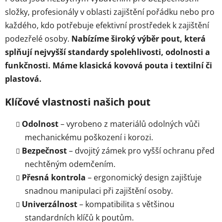
a
složky, profesionály v oblasti zajištění pořádku nebo pro
c
každého, kdo potřebuje efektivní prostředek k zajištění
í
p
podezřelé osoby.
Nabízíme široký výběr pout, která
r
splňují nejvyšší standardy spolehlivosti, odolnosti a
v
funkčnosti. Máme klasická kovová pouta i textilní či
k
plastová.
y
v
Klíčové vlastnosti našich pout
ý
p
Odolnost
– vyrobeno z materiálů odolných vůči
i
s
mechanickému poškození i korozi.
u
Bezpečnost
– dvojitý zámek pro vyšší ochranu před
nechtěným odemčením.
Přesná kontrola
– ergonomický design zajišťuje
snadnou manipulaci při zajištění osoby.
Univerzálnost
– kompatibilita s většinou
standardních klíčů k poutům.