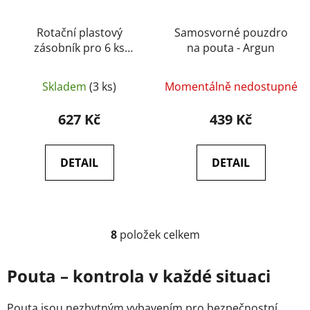
Rotační plastový
Samosvorné pouzdro
zásobník pro 6 ks
na pouta - Argun
textilních pout HT-01
(HTH-16) - ESP
Skladem
(3 ks)
Momentálně nedostupné
627 Kč
439 Kč
DETAIL
DETAIL
8
položek celkem
O
v
l
Pouta – kontrola v každé situaci
á
d
Pouta jsou nezbytným vybavením pro bezpečnostní