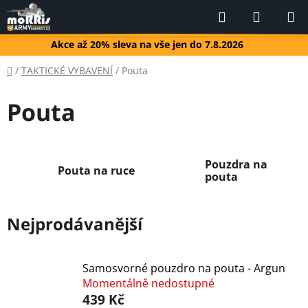
Přejít
Hledat
NÁKUP
na
KOŠÍK
obsah
Akce až 20% sleva na vše jen do 7.8.2026
Domů
/
TAKTICKÉ VYBAVENÍ
/
Pouta
Pouta
Pouzdra na
Pouta na ruce
pouta
Nejprodávanější
Samosvorné pouzdro na pouta - Argun
Momentálně nedostupné
439 Kč