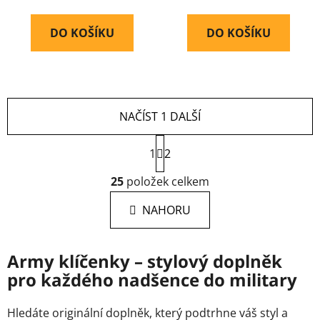
DO KOŠÍKU
DO KOŠÍKU
NAČÍST 1 DALŠÍ
S
1
t
2
r
O
á
25
položek celkem
v
n
l
k
NAHORU
á
o
d
v
a
á
Army klíčenky – stylový doplněk
c
n
pro každého nadšence do military
í
í
p
r
Hledáte originální doplněk, který podtrhne váš styl a