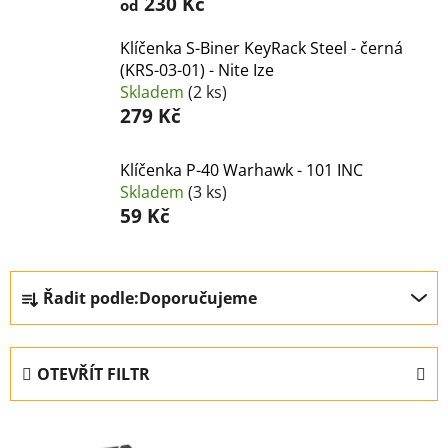
230 Kč
od
Klíčenka S-Biner KeyRack Steel - černá
(KRS-03-01) - Nite Ize
Skladem
(2 ks)
279 Kč
Klíčenka P-40 Warhawk - 101 INC
Skladem
(3 ks)
59 Kč
Ř
Řadit podle:
Doporučujeme
a
z
e
OTEVŘÍT FILTR
n
í
V
p