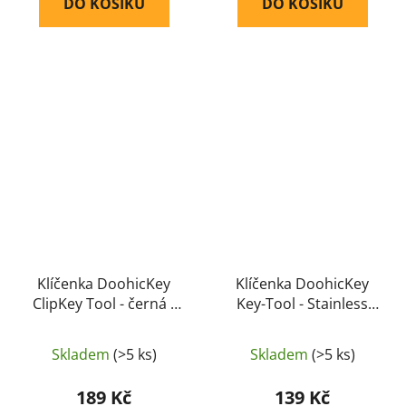
DO KOŠÍKU
DO KOŠÍKU
Klíčenka DoohicKey
Klíčenka DoohicKey
ClipKey Tool - černá (
Key-Tool - Stainless
KMTCK-01-R3) - Nite Ize
(KMT-11-R3) - Nite Ize
Skladem
(>5 ks)
Skladem
(>5 ks)
189 Kč
139 Kč