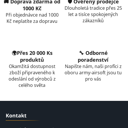
🚚 Doprava zdarma od
🛡️ Ověřený prodejce
1000 Kč
Dlouholetá tradice přes 25
let a tisíce spokojených
Při objednávce nad 1000
zákazníků
Kč neplatíte za dopravu
🌍Přes 20 000 Ks
🔧 Odborné
produktů
poradenství
Okamžitá dostupnost
Napište nám, naši profíci z
zboží připraveného k
oboru army-airsoft jsou tu
odeslání od výrobců z
pro vás
celého světa
Z
á
Kontakt
p
a