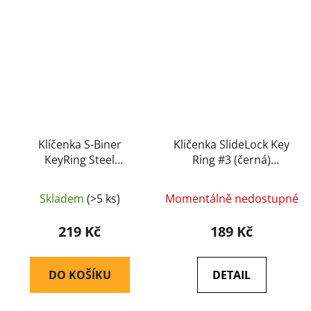
Klíčenka S-Biner
Kličenka SlideLock Key
KeyRing Steel
Ring #3 (černá)
(Stainless) (KRGS-11-
(CSLW3-01-R6) - Nite
R3) - Nite Ize
Ize
Skladem
(>5 ks)
Momentálně nedostupné
219 Kč
189 Kč
DO KOŠÍKU
DETAIL