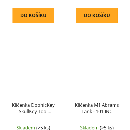
DO KOŠÍKU
DO KOŠÍKU
Klíčenka DoohicKey
Klíčenka M1 Abrams
SkullKey Tool
Tank - 101 INC
(Stainless) (KMTSK-11-
R3) - Nite Ize
Skladem
(>5 ks)
Skladem
(>5 ks)