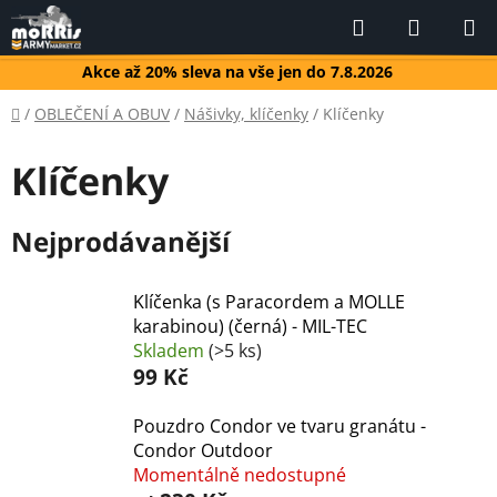
Přejít
Hledat
NÁKUP
na
KOŠÍK
obsah
Akce až 20% sleva na vše jen do 7.8.2026
Domů
/
OBLEČENÍ A OBUV
/
Nášivky, klíčenky
/
Klíčenky
Klíčenky
Nejprodávanější
Klíčenka (s Paracordem a MOLLE
karabinou) (černá) - MIL-TEC
Skladem
(>5 ks)
99 Kč
Pouzdro Condor ve tvaru granátu -
Condor Outdoor
Momentálně nedostupné