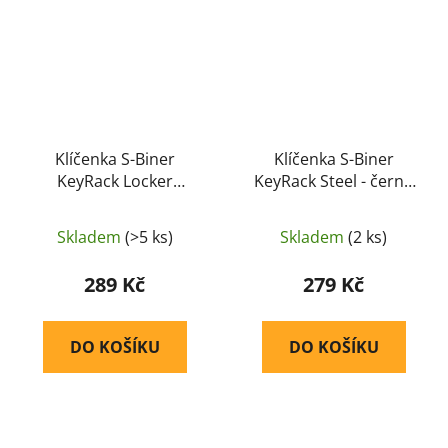
Klíčenka S-Biner
Klíčenka S-Biner
KeyRack Locker
KeyRack Steel - černá
(Stainless) (KLK-11-R3) -
(KRS-03-01) - Nite Ize
Nite Ize
Skladem
(>5 ks)
Skladem
(2 ks)
289 Kč
279 Kč
DO KOŠÍKU
DO KOŠÍKU