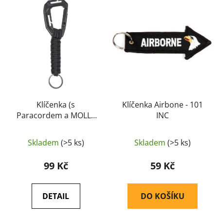
ý
r
p
o
i
d
s
u
p
k
r
t
o
ů
d
u
Klíčenka (s
Klíčenka Airbone - 101
Paracordem a MOLLE
INC
k
karabinou) (černá) -
t
MIL-TEC
ů
Skladem
(>5 ks)
Skladem
(>5 ks)
99 Kč
59 Kč
DETAIL
DO KOŠÍKU