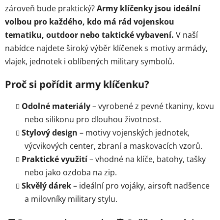
v
zároveň bude praktický?
Army klíčenky jsou ideální
k
volbou pro každého, kdo má rád vojenskou
y
tematiku, outdoor nebo taktické vybavení.
V naší
v
ý
nabídce najdete široký výběr klíčenek s motivy armády,
p
vlajek, jednotek i oblíbených military symbolů.
i
s
Proč si pořídit army klíčenku?
u
Odolné materiály
– vyrobené z pevné tkaniny, kovu
nebo silikonu pro dlouhou životnost.
Stylový design
– motivy vojenských jednotek,
výcvikových center, zbraní a maskovacích vzorů.
Praktické využití
– vhodné na klíče, batohy, tašky
nebo jako ozdoba na zip.
Skvělý dárek
– ideální pro vojáky, airsoft nadšence
a milovníky military stylu.