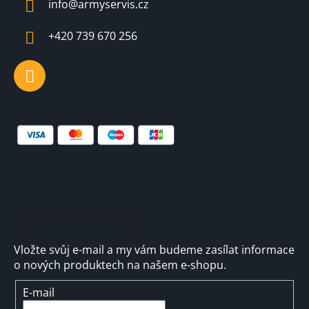
info
@
armyservis.cz
t
í
+420 739 670 256
Odebírat newsletter
Vložte svůj e-mail a my vám budeme zasílat informace
o nových produktech na našem e-shopu.
E-mail