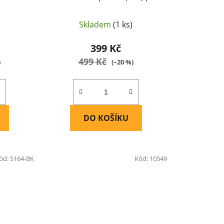
PLUS M32/M32H - EARMOR
Skladem
(1 ks)
399 Kč
499 Kč
)
(–20 %)
DO KOŠÍKU
ód:
5164-BK
Kód:
10549