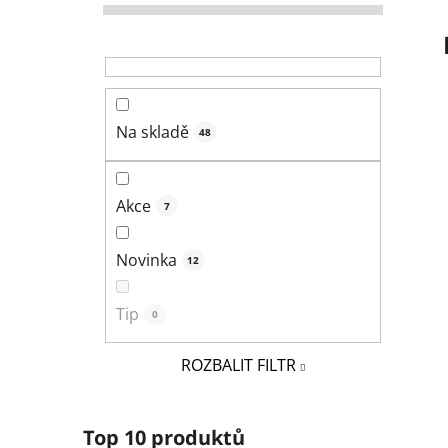
r
a
n
n
í
Na skladě
48
p
a
n
Akce
7
e
l
Novinka
12
Tip
0
ROZBALIT FILTR
Top 10 produktů