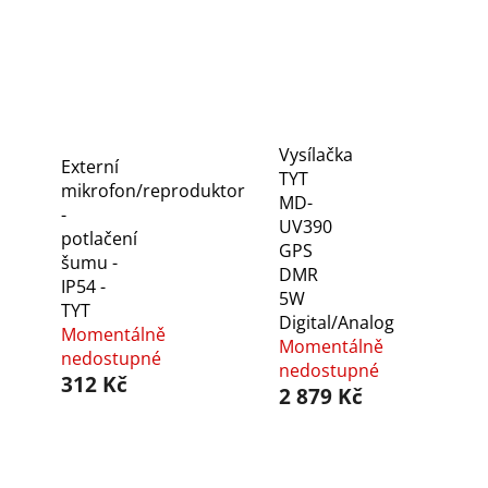
Vysílačka
Externí
TYT
mikrofon/reproduktor
MD-
-
UV390
potlačení
GPS
šumu -
DMR
IP54 -
5W
TYT
Digital/Analog
Momentálně
Momentálně
nedostupné
nedostupné
312 Kč
2 879 Kč