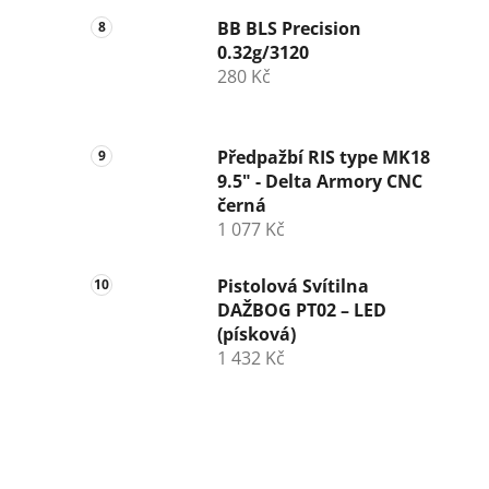
BB BLS Precision
0.32g/3120
280 Kč
Předpažbí RIS type MK18
9.5" - Delta Armory CNC
černá
1 077 Kč
Pistolová Svítilna
DAŽBOG PT02 – LED
(písková)
1 432 Kč