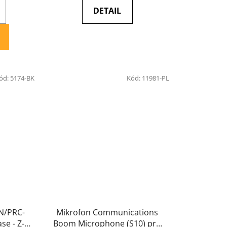
DETAIL
ód:
5174-BK
Kód:
11981-PL
AN/PRC-
Mikrofon Communications
e - Z-
Boom Microphone (S10) pro