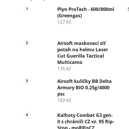
Plyn ProTech - 600/800ml
(Greengas)
127 Kč
Airsoft maskovací síť
potah na helmu Laser
Cut Guerilla Tactical
Multicamo
176 Kč
Airsoft kuličky BB Delta
Armory BIO 0.25g/4000
psc
169 Kč
Kalhoty Combat G3 gen.
II s chrániči CZ vz. 95 Rip-
Stop - moRRisCZ