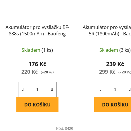
Akumulátor pro vysílačku BF-
Akumulátor pro vysíl
888s (1500mAh) - Baofeng
5R (1800mAh) - Ba
Skladem
(1 ks)
Skladem
(3 ks)
176 Kč
239 Kč
220 Kč
299 Kč
(–20 %)
(–20 %
DO KOŠÍKU
DO KOŠÍKU
Kód:
8429