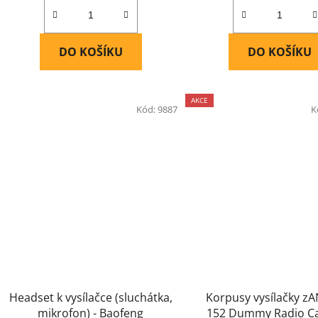
DO KOŠÍKU
DO KOŠÍKU
AKCE
Kód:
9887
K
Headset k vysílačce (sluchátka,
Korpusy vysílačky z
mikrofon) - Baofeng
152 Dummy Radio Cas