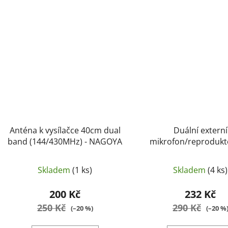
Anténa k vysílačce 40cm dual
Duální externí
band (144/430MHz) - NAGOYA
mikrofon/reprodukt
Baofeng UV-82 - Ba
Skladem
(1 ks)
Skladem
(4 ks)
200 Kč
232 Kč
250 Kč
290 Kč
(–20 %)
(–20 %