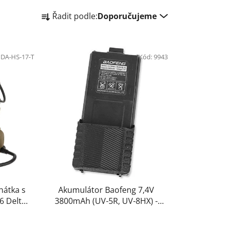
Ř
Řadit podle:
Doporučujeme
a
z
e
:
DA-HS-17-T
n
Kód:
9943
í
p
r
o
d
u
k
t
ů
chátka s
Akumulátor Baofeng 7,4V
6 Delta
3800mAh (UV-5R, UV-8HX) -
Baofeng