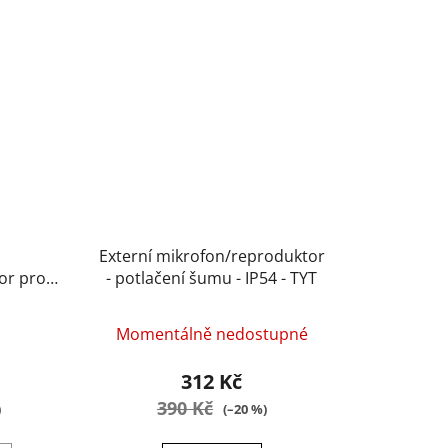
Externí mikrofon/reproduktor
or pro
- potlačení šumu - IP54 - TYT
ofeng
Momentálně nedostupné
312 Kč
390 Kč
)
(–20 %)