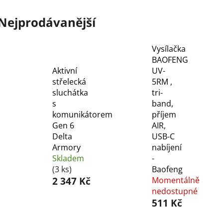
Nejprodávanější
Vysílačka
BAOFENG
Aktivní
UV-
střelecká
5RM ,
sluchátka
tri-
s
band,
komunikátorem
příjem
Gen 6
AIR,
Delta
USB-C
Armory
nabíjení
Skladem
-
(3 ks)
Baofeng
2 347 Kč
Momentálně
nedostupné
511 Kč