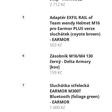
2 712 Kč
Adaptér EXFIL RAIL of
Team wendy Helmet M16
pro Earmor PLUS verze
sluchátek (coyote brown)
- EARMOR
503 Kč
Zásobník M16/M4 130
černý - Delta Armory
[kov]
159 Kč
Sluchátka střelecká
EARMOR M300T
Bluetooth (foliage green)
- EARMOR
1 000 Kč