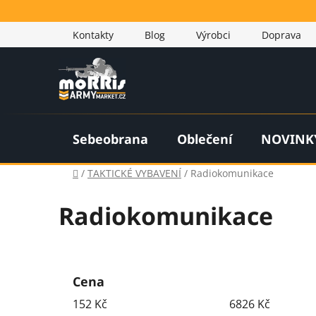
Přejít
na
Kontakty
Blog
Výrobci
Doprava
obsah
Sebeobrana
Oblečení
NOVINK
Domů
/
TAKTICKÉ VYBAVENÍ
/
Radiokomunikace
Radiokomunikace
P
o
Cena
s
152
Kč
6826
Kč
t