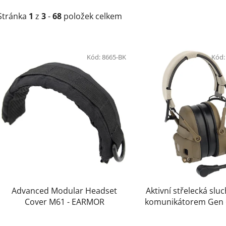
Stránka
1
z
3
-
68
položek celkem
V
ý
Kód:
8665-BK
Kód
p
i
s
p
r
o
d
u
k
t
Advanced Modular Headset
Aktivní střelecká slu
ů
Cover M61 - EARMOR
komunikátorem Gen 
Armory