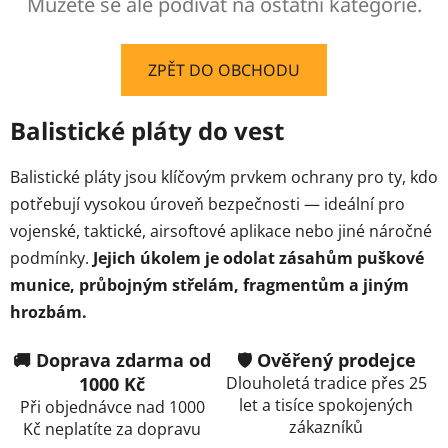
Můžete se ale podívat na ostatní kategorie.
ZPĚT DO OBCHODU
Balistické pláty do vest
Balistické pláty jsou klíčovým prvkem ochrany pro ty, kdo
potřebují vysokou úroveň bezpečnosti — ideální pro
vojenské, taktické, airsoftové aplikace nebo jiné náročné
podmínky.
Jejich úkolem je odolat zásahům puškové
munice, průbojným střelám, fragmentům a jiným
hrozbám.
🚚 Doprava zdarma od
🛡️ Ověřený prodejce
1000 Kč
Dlouholetá tradice přes 25
let a tisíce spokojených
Při objednávce nad 1000
zákazníků
Kč neplatíte za dopravu