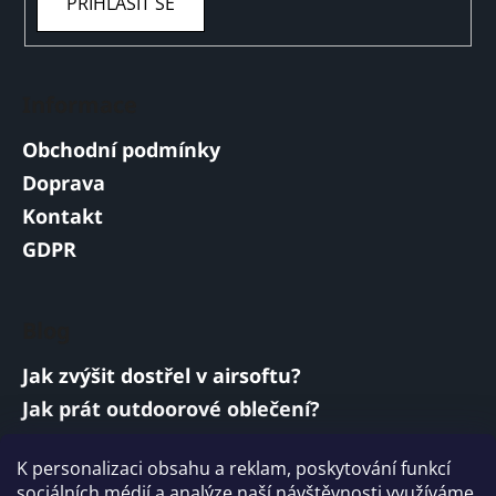
PŘIHLÁSIT SE
Informace
Obchodní podmínky
Doprava
Kontakt
GDPR
Blog
Jak zvýšit dostřel v airsoftu?
Jak prát outdoorové oblečení?
Jakou baterii vybrat do airsoftové zbraně?
K personalizaci obsahu a reklam, poskytování funkcí
Vojenská a armádní sluchátka: co musí
sociálních médií a analýze naší návštěvnosti využíváme
splňovat?