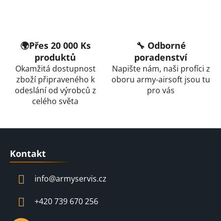
🌍Přes 20 000 Ks
🔧 Odborné
produktů
poradenství
Okamžitá dostupnost
Napište nám, naši profíci z
zboží připraveného k
oboru army-airsoft jsou tu
odeslání od výrobců z
pro vás
celého světa
Z
á
Kontakt
p
a
info
@
armyservis.cz
t
í
+420 739 670 256