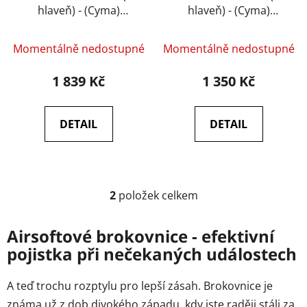
hlaveň) - (Cyma)
hlaveň) - (Cyma)
k
[CM352L]
[CM361]
t
ů
Momentálně nedostupné
Momentálně nedostupné
1 839 Kč
1 350 Kč
DETAIL
DETAIL
2
položek celkem
O
v
l
Airsoftové brokovnice - efektivní
á
pojistka při nečekaných událostech
d
a
A teď trochu rozptylu pro lepší zásah. Brokovnice je
c
známa už z dob divokého západu, kdy jste raději stáli za