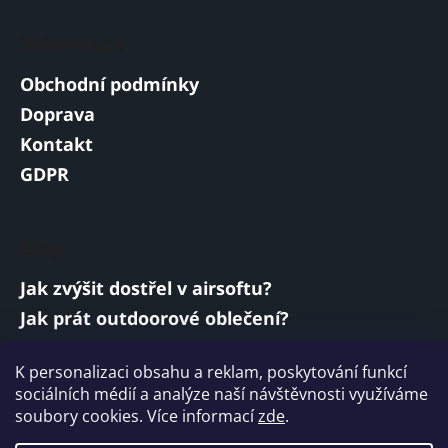
Informace
Obchodní podmínky
Doprava
Kontakt
GDPR
Blog
Jak zvýšit dostřel v airsoftu?
Jak prát outdoorové oblečení?
Jakou baterii vybrat do airsoftové zbraně?
K personalizaci obsahu a reklam, poskytování funkcí
Vojenská a armádní sluchátka: co musí
sociálních médií a analýze naší návštěvnosti využíváme
splňovat?
soubory cookies. Více informací
zde
.
ARCHIV