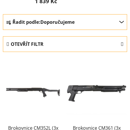
1 839 Kč
Ř
Řadit podle:
Doporučujeme
a
z
e
OTEVŘÍT FILTR
n
í
V
p
ý
r
p
o
i
d
s
u
p
k
r
t
o
ů
d
u
Brokovnice CM352L (3x
Brokovnice CM361 (3x