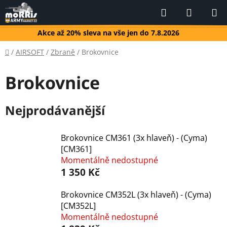
Přejít
Hledat
NÁKUP
na
KOŠÍK
obsah
Akce až 20% sleva na vše jen do 7.8.2026
Domů
/
AIRSOFT
/
Zbraně
/
Brokovnice
Brokovnice
Nejprodávanější
Brokovnice CM361 (3x hlaveň) - (Cyma)
[CM361]
Momentálně nedostupné
1 350 Kč
Brokovnice CM352L (3x hlaveň) - (Cyma)
[CM352L]
Momentálně nedostupné