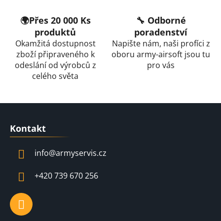
🌍Přes 20 000 Ks
🔧 Odborné
produktů
poradenství
Okamžitá dostupnost
Napište nám, naši profíci z
zboží připraveného k
oboru army-airsoft jsou tu
odeslání od výrobců z
pro vás
celého světa
Z
á
Kontakt
p
a
info
@
armyservis.cz
t
í
+420 739 670 256