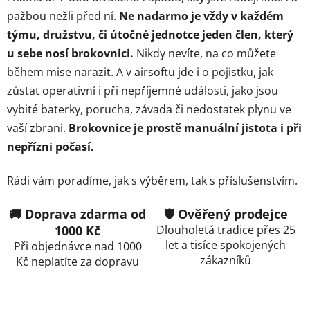
í
p
pažbou nežli před ní.
Ne nadarmo je vždy v každém
r
týmu, družstvu, či útočné jednotce jeden člen, který
v
u sebe nosí brokovnici.
Nikdy nevíte, na co můžete
k
během mise narazit. A v airsoftu jde i o pojistku, jak
y
v
zůstat operativní i při nepříjemné události, jako jsou
ý
vybité baterky, porucha, závada či nedostatek plynu ve
p
vaší zbrani.
Brokovnice je prostě manuální jistota i při
i
nepřízni počasí.
s
u
Rádi vám poradíme, jak s výběrem, tak s příslušenstvím.
🚚 Doprava zdarma od
🛡️ Ověřený prodejce
1000 Kč
Dlouholetá tradice přes 25
let a tisíce spokojených
Při objednávce nad 1000
zákazníků
Kč neplatíte za dopravu