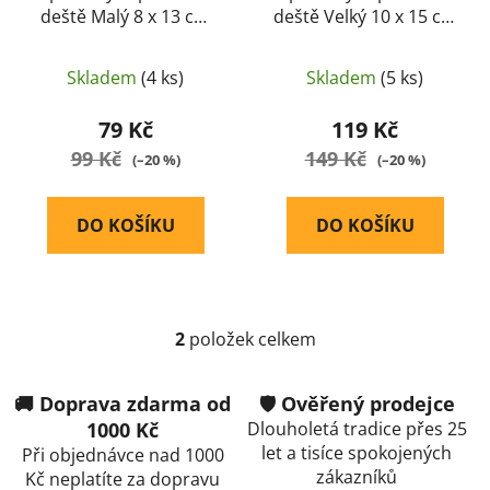
deště Malý 8 x 13 cm
deště Velký 10 x 15 cm
k
50 listů FOSCO
50 listů FOSCO
t
ů
Skladem
(4 ks)
Skladem
(5 ks)
79 Kč
119 Kč
99 Kč
149 Kč
(–20 %)
(–20 %)
DO KOŠÍKU
DO KOŠÍKU
2
položek celkem
O
v
l
🚚 Doprava zdarma od
🛡️ Ověřený prodejce
á
1000 Kč
Dlouholetá tradice přes 25
d
let a tisíce spokojených
Při objednávce nad 1000
a
zákazníků
Kč neplatíte za dopravu