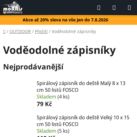
Přejít
Hledat
NÁKUP
na
KOŠÍK
obsah
Akce až 20% sleva na vše jen do 7.8.2026
Domů
/
OUTDOOR
/
Přežití
/
Voděodolné zápisníky
Voděodolné zápisníky
Nejprodávanější
Spirálový zápisník do deště Malý 8 x 13
cm 50 listů FOSCO
Skladem
(4 ks)
79 Kč
Spirálový zápisník do deště Velký 10 x 15
cm 50 listů FOSCO
Skladem
(5 ks)