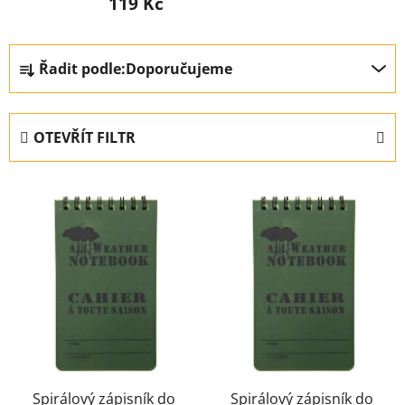
119 Kč
Ř
Řadit podle:
Doporučujeme
a
z
e
OTEVŘÍT FILTR
n
í
V
p
ý
r
p
o
i
d
s
u
p
k
r
t
o
ů
d
u
Spirálový zápisník do
Spirálový zápisník do