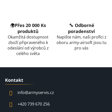
c
í
p
r
v
🌍Přes 20 000 Ks
🔧 Odborné
k
produktů
poradenství
y
Okamžitá dostupnost
Napište nám, naši profíci z
v
zboží připraveného k
oboru army-airsoft jsou tu
ý
odeslání od výrobců z
pro vás
p
celého světa
i
s
u
Z
á
Kontakt
p
a
info
@
armyservis.cz
t
í
+420 739 670 256