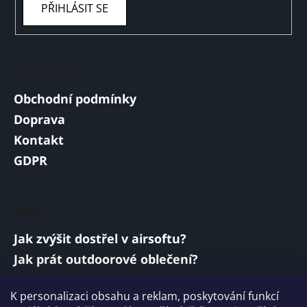
PŘIHLÁSIT SE
Informace
Obchodní podmínky
Doprava
Kontakt
GDPR
Blog
Jak zvýšit dostřel v airsoftu?
Jak prát outdoorové oblečení?
Jakou baterii vybrat do airsoftové zbraně?
K personalizaci obsahu a reklam, poskytování funkcí
Vojenská a armádní sluchátka: co musí