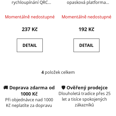
rychloupínání QRC
opasková platforma
adaptér na opasek –
Level III – Černá
Černá
Momentálně nedostupné
Momentálně nedostupné
237 Kč
192 Kč
DETAIL
DETAIL
4
položek celkem
O
v
l
🚚 Doprava zdarma od
🛡️ Ověřený prodejce
á
1000 Kč
Dlouholetá tradice přes 25
d
let a tisíce spokojených
Při objednávce nad 1000
a
zákazníků
Kč neplatíte za dopravu
c
í