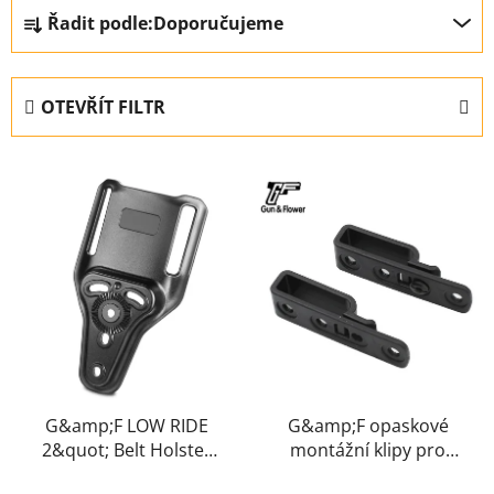
Ř
Řadit podle:
Doporučujeme
a
z
e
OTEVŘÍT FILTR
n
í
V
p
ý
r
p
o
i
d
s
u
p
k
r
t
o
ů
d
u
G&amp;F LOW RIDE
G&amp;F opaskové
2&quot; Belt Holster
montážní klipy pro
k
Platform – Black
pouzdra, 2 kusy –
t