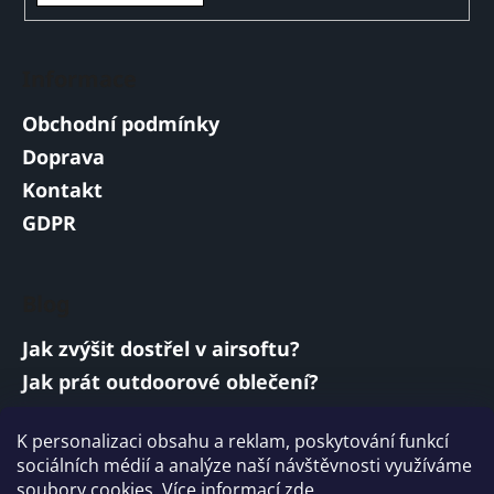
Informace
Obchodní podmínky
Doprava
Kontakt
GDPR
Blog
Jak zvýšit dostřel v airsoftu?
Jak prát outdoorové oblečení?
Jakou baterii vybrat do airsoftové zbraně?
K personalizaci obsahu a reklam, poskytování funkcí
Vojenská a armádní sluchátka: co musí
sociálních médií a analýze naší návštěvnosti využíváme
splňovat?
soubory cookies. Více informací
zde
.