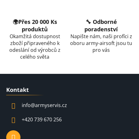
p
r
v
🌍Přes 20 000 Ks
🔧 Odborné
k
produktů
poradenství
y
Okamžitá dostupnost
Napište nám, naši profíci z
v
zboží připraveného k
oboru army-airsoft jsou tu
ý
odeslání od výrobců z
pro vás
p
celého světa
i
s
u
Z
á
Kontakt
p
a
info
@
armyservis.cz
t
í
+420 739 670 256