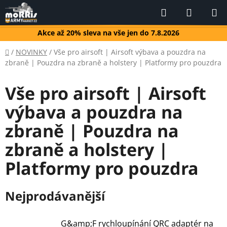
Přejít
Hledat
NÁKUP
na
KOŠÍK
obsah
Akce až 20% sleva na vše jen do 7.8.2026
Domů
/
NOVINKY
/
Vše pro airsoft | Airsoft výbava a pouzdra na
zbraně | Pouzdra na zbraně a holstery | Platformy pro pouzdra
Vše pro airsoft | Airsoft
výbava a pouzdra na
zbraně | Pouzdra na
zbraně a holstery |
Platformy pro pouzdra
Nejprodávanější
G&amp;F rychloupínání QRC adaptér na