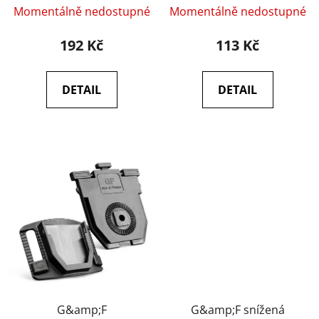
Černá
ů
Momentálně nedostupné
Momentálně nedostupné
192 Kč
113 Kč
DETAIL
DETAIL
G&amp;F
G&amp;F snížená