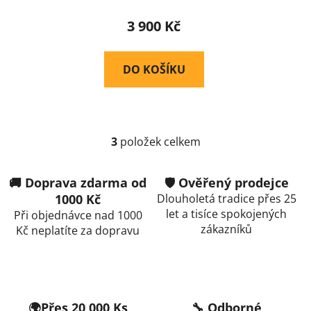
3 900 Kč
DO KOŠÍKU
3
položek celkem
O
v
l
🚚 Doprava zdarma od
🛡️ Ověřený prodejce
á
1000 Kč
Dlouholetá tradice přes 25
d
let a tisíce spokojených
Při objednávce nad 1000
a
zákazníků
Kč neplatíte za dopravu
c
í
p
r
v
🌍Přes 20 000 Ks
🔧 Odborné