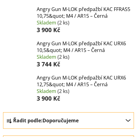
Angry Gun M-LOK předpažbí KAC FFRAS5
10,75&quot; M4 / AR15 – Černá
Skladem
(2 ks)
3 900 Kč
Angry Gun M-LOK předpažbí KAC URX6
10,5&quot; M4 / AR15 – Černá
Skladem
(2 ks)
3 744 Kč
Angry Gun M-LOK předpažbí KAC URX6
12,75&quot; M4 / AR15 – Černá
Skladem
(2 ks)
3 900 Kč
Ř
Řadit podle:
Doporučujeme
a
z