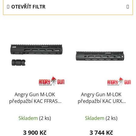
e
OTEVŘÍT FILTR
n
í
V
p
ý
r
p
o
i
d
s
u
p
k
r
t
o
ů
d
u
Angry Gun M-LOK
Angry Gun M-LOK
předpažbí KAC FFRAS5
předpažbí KAC URX6
k
10,75&quot; M4 / AR15
10,5&quot; M4 / AR15 –
t
– Černá
Černá
ů
Skladem
(2 ks)
Skladem
(2 ks)
3 900 Kč
3 744 Kč