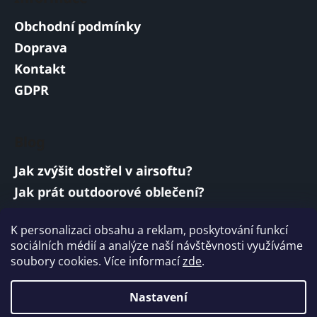
Obchodní podmínky
Doprava
Kontakt
GDPR
Blog
Jak zvýšit dostřel v airsoftu?
Jak prát outdoorové oblečení?
Jakou baterii vybrat do airsoftové zbraně?
K personalizaci obsahu a reklam, poskytování funkcí
Vojenská a armádní sluchátka: co musí
sociálních médií a analýze naší návštěvnosti využíváme
splňovat?
soubory cookies. Více informací
zde
.
ARCHIV
Nastavení