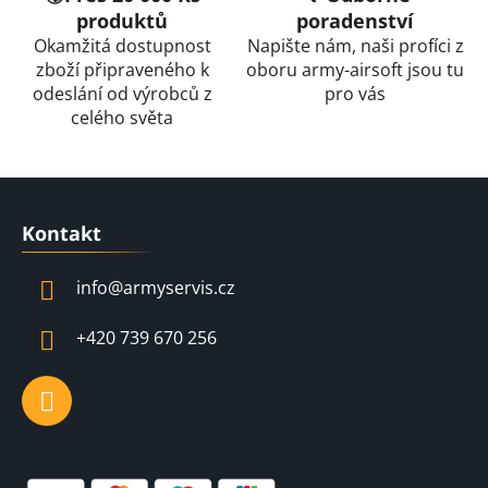
k
produktů
poradenství
y
Okamžitá dostupnost
Napište nám, naši profíci z
v
zboží připraveného k
oboru army-airsoft jsou tu
ý
odeslání od výrobců z
pro vás
p
celého světa
i
s
u
Z
á
Kontakt
p
a
info
@
armyservis.cz
t
í
+420 739 670 256