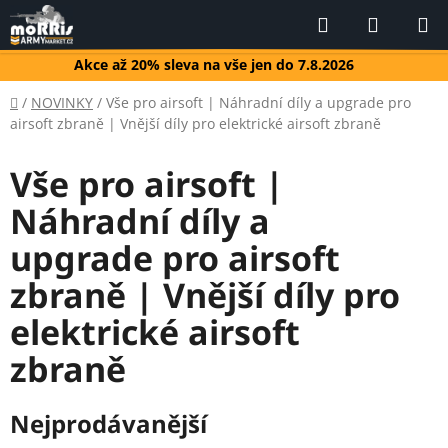
Přejít
Hledat
NÁKUP
na
KOŠÍK
obsah
Akce až 20% sleva na vše jen do 7.8.2026
Domů
/
NOVINKY
/
Vše pro airsoft | Náhradní díly a upgrade pro
airsoft zbraně | Vnější díly pro elektrické airsoft zbraně
Vše pro airsoft |
Náhradní díly a
upgrade pro airsoft
zbraně | Vnější díly pro
elektrické airsoft
zbraně
Nejprodávanější