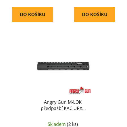
DO KOŠÍKU
DO KOŠÍKU
Angry Gun M-LOK
předpažbí KAC URX6
12,75&quot; M4 / AR15
– Černá
Skladem
(2 ks)