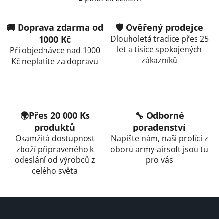
O
v
l
🚚 Doprava zdarma od
🛡️ Ověřený prodejce
á
1000 Kč
Dlouholetá tradice přes 25
d
let a tisíce spokojených
Při objednávce nad 1000
a
zákazníků
Kč neplatíte za dopravu
c
í
p
r
v
🌍Přes 20 000 Ks
🔧 Odborné
k
produktů
poradenství
y
Okamžitá dostupnost
Napište nám, naši profíci z
v
zboží připraveného k
oboru army-airsoft jsou tu
ý
odeslání od výrobců z
pro vás
p
celého světa
i
s
u
Z
á