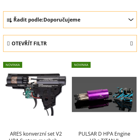
Ř
Řadit podle:
Doporučujeme
a
z
e
OTEVŘÍT FILTR
n
í
V
p
NOVINKA
NOVINKA
ý
r
p
o
i
d
s
u
p
k
r
t
o
ů
d
u
ARES konverzní set V2
PULSAR D HPA Engine