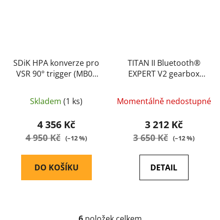
SDiK HPA konverze pro
TITAN II Bluetooth®
VSR 90° trigger (MB02
EXPERT V2 gearbox
a podobné) - ManCraft
drop-in ETU FCU
mosfet pro HPA do
Skladem
(1 ks)
Momentálně nedostupné
pažby-GATE
4 356 Kč
3 212 Kč
4 950 Kč
3 650 Kč
(–12 %)
(–12 %)
DO KOŠÍKU
DETAIL
6
položek celkem