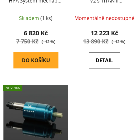
HPA System mechabox
V2 s TITAN II
k
pro Tokyo Marui /
Bluetooth®,Dual
t
ARES M4 AEG Series
selenoid, Expert
ů
Skladem
(1 ks)
Momentálně nedostupné
HEB-001
firmware, kabeláž do
pažby-GATE
6 820 Kč
12 223 Kč
7 750 Kč
13 890 Kč
(–12 %)
(–12 %)
DO KOŠÍKU
DETAIL
NOVINKA