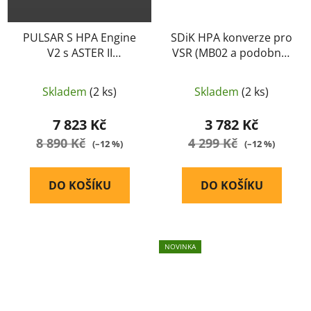
PULSAR S HPA Engine
SDiK HPA konverze pro
V2 s ASTER II
VSR (MB02 a podobné)
Bluetooth®, kabeláž
- ManCraft
do pažby-GATE
Skladem
(2 ks)
Skladem
(2 ks)
7 823 Kč
3 782 Kč
8 890 Kč
4 299 Kč
(–12 %)
(–12 %)
DO KOŠÍKU
DO KOŠÍKU
NOVINKA