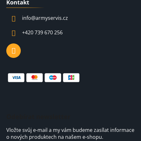
Kontakt
p
a
info
@
armyservis.cz
t
í
+420 739 670 256
Odebírat newsletter
Vložte svůj e-mail a my vám budeme zasílat informace
o nových produktech na našem e-shopu.