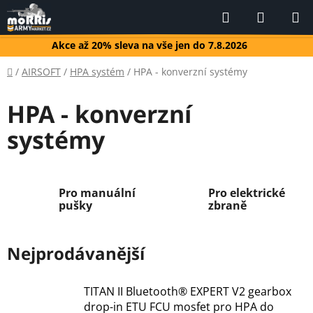
Přejít
Hledat
NÁKUP
na
KOŠÍK
obsah
Akce až 20% sleva na vše jen do 7.8.2026
Domů
/
AIRSOFT
/
HPA systém
/
HPA - konverzní systémy
HPA - konverzní
systémy
Pro manuální
Pro elektrické
pušky
zbraně
Nejprodávanější
TITAN II Bluetooth® EXPERT V2 gearbox
drop-in ETU FCU mosfet pro HPA do