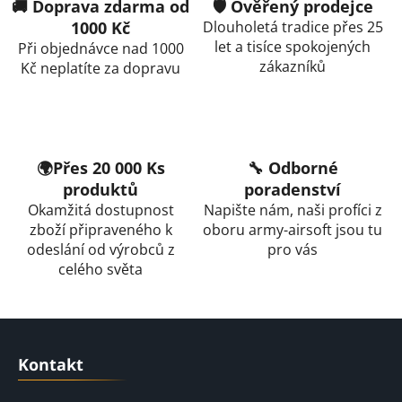
l
🚚 Doprava zdarma od
🛡️ Ověřený prodejce
á
1000 Kč
Dlouholetá tradice přes 25
d
let a tisíce spokojených
Při objednávce nad 1000
a
zákazníků
Kč neplatíte za dopravu
c
í
p
r
v
🌍Přes 20 000 Ks
🔧 Odborné
k
produktů
poradenství
y
Okamžitá dostupnost
Napište nám, naši profíci z
v
zboží připraveného k
oboru army-airsoft jsou tu
ý
odeslání od výrobců z
pro vás
p
celého světa
i
s
u
Z
á
Kontakt
p
a