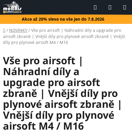
Přejít
Hledat
NÁKUP
na
KOŠÍK
obsah
Akce až 20% sleva na vše jen do 7.8.2026
Domů
/
NOVINKY
/
Vše pro airsoft | Náhradní díly a upgrade pro
airsoft zbraně | Vnější díly pro plynové airsoft zbraně | Vnější
díly pro plynové airsoft M4 / M16
Vše pro airsoft |
Náhradní díly a
upgrade pro airsoft
zbraně | Vnější díly pro
plynové airsoft zbraně |
Vnější díly pro plynové
airsoft M4 / M16