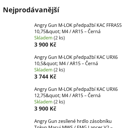
Nejprodávanější
Angry Gun M-LOK předpažbí KAC FFRAS5
10,75&quot; M4 / AR15 – Černá
Skladem
(2 ks)
3 900 Kč
Angry Gun M-LOK předpažbí KAC URX6
10,5&quot; M4 / AR15 – Černá
Skladem
(2 ks)
3 744 Kč
Angry Gun M-LOK předpažbí KAC URX6
12,75&quot; M4 / AR15 – Černá
Skladem
(2 ks)
3 900 Kč
Angry Gun zesílené hrdlo zásobníku
Tokyo Marui MWS / EMG Lancer V2 –