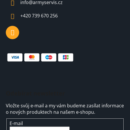
info
@
armyservis.cz
t
í
+420 739 670 256
Odebírat newsletter
Vložte svůj e-mail a my vám budeme zasílat informace
o nových produktech na našem e-shopu.
E-mail