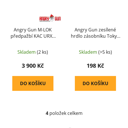
Angry Gun M-LOK
Angry Gun zesílené
předpažbí KAC URX6
hrdlo zásobníku Tokyo
12,75&quot; M4 / AR15
Marui MWS / EMG
– Černá
Lancer V2 – Černá
Skladem
(2 ks)
Skladem
(>5 ks)
3 900 Kč
198 Kč
DO KOŠÍKU
DO KOŠÍKU
4
položek celkem
O
v