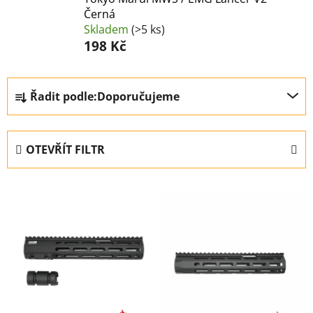
Černá
Skladem
(>5 ks)
198 Kč
Ř
Řadit podle:
Doporučujeme
a
z
e
OTEVŘÍT FILTR
n
í
V
p
ý
r
p
o
i
d
s
u
p
k
r
t