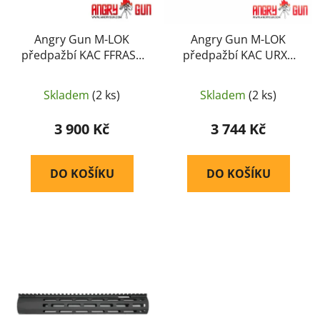
o
ů
d
u
Angry Gun M-LOK
Angry Gun M-LOK
předpažbí KAC FFRAS5
předpažbí KAC URX6
k
10,75&quot; M4 / AR15
10,5&quot; M4 / AR15 –
t
– Černá
Černá
ů
Skladem
(2 ks)
Skladem
(2 ks)
3 900 Kč
3 744 Kč
DO KOŠÍKU
DO KOŠÍKU