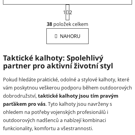
S
1
t
2
r
O
á
38
položek celkem
v
n
l
k
NAHORU
á
o
d
v
a
á
Taktické kalhoty: Spolehlivý
c
n
partner pro aktivní životní styl
í
í
p
r
Pokud hledáte praktické, odolné a stylové kalhoty, které
v
vám poskytnou veškerou podporu během outdoorových
k
dobrodružství,
taktické kalhoty jsou tím pravým
y
parťákem pro vás
. Tyto kalhoty jsou navrženy s
v
ý
ohledem na potřeby vojenských profesionálů i
p
outdoorových nadšenců a nabízejí kombinaci
i
funkcionality, komfortu a všestrannosti.
s