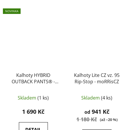
NOVINKA
Kalhoty HYBRID
Kalhoty Lite CZ vz. 95
OUTBACK PANTS® -
Rip-Stop - moRRisCZ
DuraCanvas® Helikon-
Tex, Coyote
Skladem
(1 ks)
Skladem
(4 ks)
1 690 Kč
941 Kč
od
1 180 Kč
(až –20 %)
DETAIL