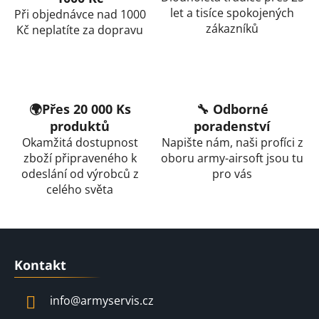
let a tisíce spokojených
Při objednávce nad 1000
zákazníků
Kč neplatíte za dopravu
🌍Přes 20 000 Ks
🔧 Odborné
produktů
poradenství
Okamžitá dostupnost
Napište nám, naši profíci z
zboží připraveného k
oboru army-airsoft jsou tu
odeslání od výrobců z
pro vás
celého světa
Z
á
Kontakt
p
a
info
@
armyservis.cz
t