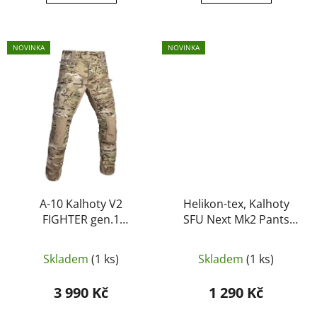
NOVINKA
NOVINKA
A-10 Kalhoty V2
Helikon-tex, Kalhoty
FIGHTER gen.1
SFU Next Mk2 Pants
multicam
PolyCotton Rip-stop
Olivově zelená
Skladem
(1 ks)
Skladem
(1 ks)
3 990 Kč
1 290 Kč