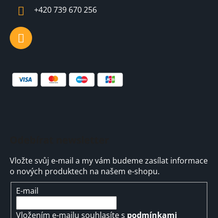
í
+420 739 670 256
Odebírat newsletter
Vložte svůj e-mail a my vám budeme zasílat informace
o nových produktech na našem e-shopu.
E-mail
Vložením e-mailu souhlasíte s
podmínkami