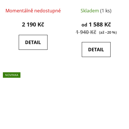
VersaStretch® Lite
Helikon-tex, Taiga
Momentálně nedostupné
Skladem
(1 ks)
Green
2 190 Kč
1 588 Kč
od
1 940 Kč
(až –20 %)
DETAIL
DETAIL
NOVINKA