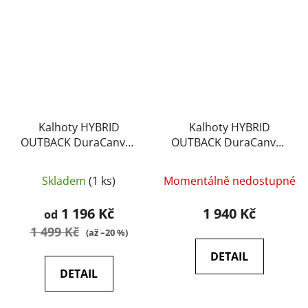
Kalhoty HYBRID
Kalhoty HYBRID
OUTBACK DuraCanvas
OUTBACK DuraCanvas
- HELIKON
Crimson Sky/Black A-
HELIKON
Skladem
(1 ks)
Momentálně nedostupné
1 196 Kč
1 940 Kč
od
1 499 Kč
(až –20 %)
DETAIL
DETAIL