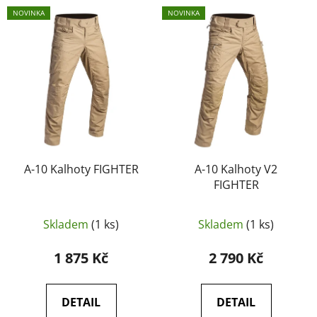
V
p
NOVINKA
NOVINKA
ý
r
p
o
i
d
s
u
p
k
r
t
o
ů
d
u
A-10 Kalhoty FIGHTER
A-10 Kalhoty V2
FIGHTER
k
t
ů
Skladem
(1 ks)
Skladem
(1 ks)
1 875 Kč
2 790 Kč
DETAIL
DETAIL