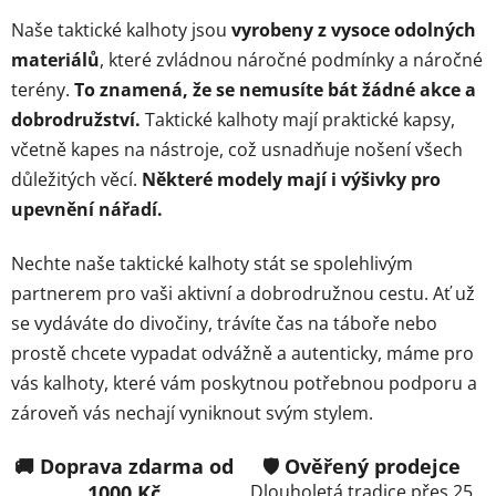
u
Naše taktické kalhoty jsou
vyrobeny z vysoce odolných
materiálů
, které zvládnou náročné podmínky a náročné
terény.
To znamená, že se nemusíte bát žádné akce a
dobrodružství.
Taktické kalhoty mají praktické kapsy,
včetně kapes na nástroje, což usnadňuje nošení všech
důležitých věcí.
Některé modely mají i výšivky pro
upevnění nářadí.
Nechte naše taktické kalhoty stát se spolehlivým
partnerem pro vaši aktivní a dobrodružnou cestu. Ať už
se vydáváte do divočiny, trávíte čas na táboře nebo
prostě chcete vypadat odvážně a autenticky, máme pro
vás kalhoty, které vám poskytnou potřebnou podporu a
zároveň vás nechají vyniknout svým stylem.
🚚 Doprava zdarma od
🛡️ Ověřený prodejce
1000 Kč
Dlouholetá tradice přes 25