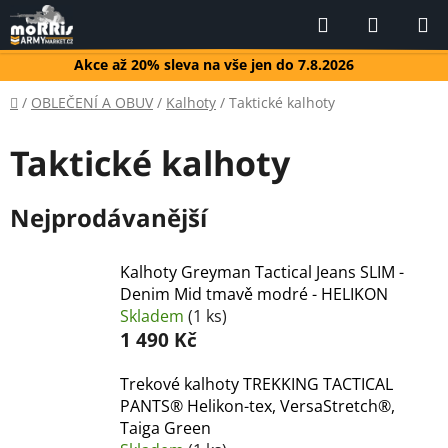
Přejít
Hledat
NÁKUP
na
KOŠÍK
obsah
Akce až 20% sleva na vše jen do 7.8.2026
Domů
/
OBLEČENÍ A OBUV
/
Kalhoty
/
Taktické kalhoty
Taktické kalhoty
Nejprodávanější
Kalhoty Greyman Tactical Jeans SLIM -
Denim Mid tmavě modré - HELIKON
Skladem
(1 ks)
1 490 Kč
Trekové kalhoty TREKKING TACTICAL
PANTS® Helikon-tex, VersaStretch®,
Taiga Green