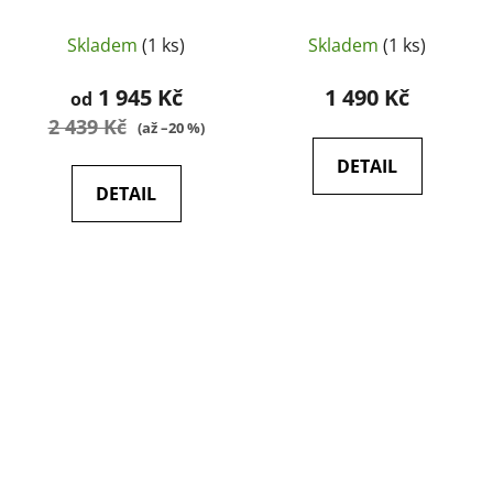
Mid (tmavě modré) -
HELIKON
Skladem
(1 ks)
Skladem
(1 ks)
1 945 Kč
1 490 Kč
od
2 439 Kč
(až –20 %)
DETAIL
DETAIL