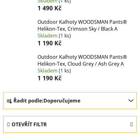
Skladem
(1 ks)
1 490 Kč
Outdoor Kalhoty WOODSMAN Pants®
Helikon-Tex, Crimson Sky / Black A
Skladem
(1 ks)
1 190 Kč
Outdoor Kalhoty WOODSMAN Pants®
Helikon-Tex, Cloud Grey / Ash Grey A
Skladem
(1 ks)
1 190 Kč
Ř
Řadit podle:
Doporučujeme
a
z
e
OTEVŘÍT FILTR
n
í