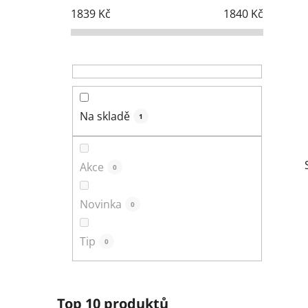
s
1839
Kč
1840
Kč
t
r
a
n
n
í
Na skladě
1
p
a
n
Akce
0
e
l
Novinka
0
Tip
0
Top 10 produktů