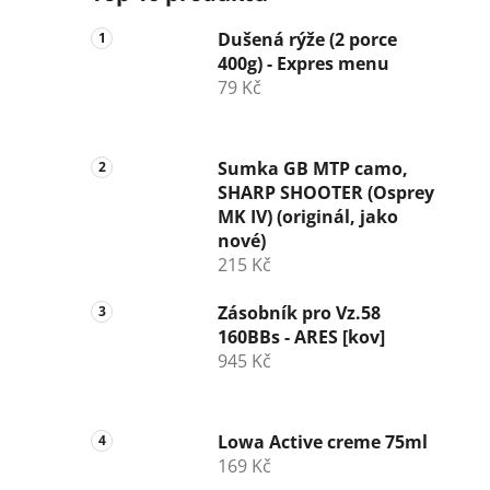
Dušená rýže (2 porce
400g) - Expres menu
79 Kč
Sumka GB MTP camo,
SHARP SHOOTER (Osprey
MK IV) (originál, jako
nové)
215 Kč
Zásobník pro Vz.58
160BBs - ARES [kov]
945 Kč
Lowa Active creme 75ml
169 Kč