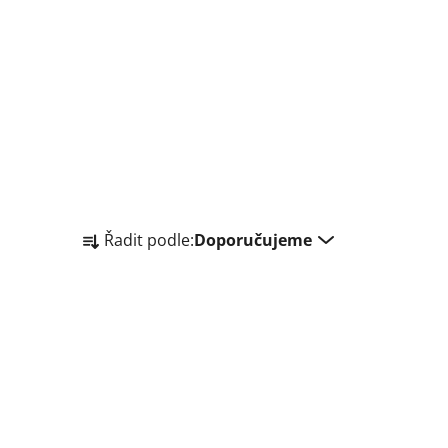
Ř
Řadit podle:
Doporučujeme
a
z
e
n
í
p
r
o