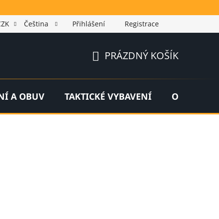
CZK
Čeština
Přihlášení
Registrace
PRÁZDNÝ KOŠÍK
NÁKUPNÍ
KOŠÍK
NÍ A OBUV
TAKTICKÉ VYBAVENÍ
OUTDOOR