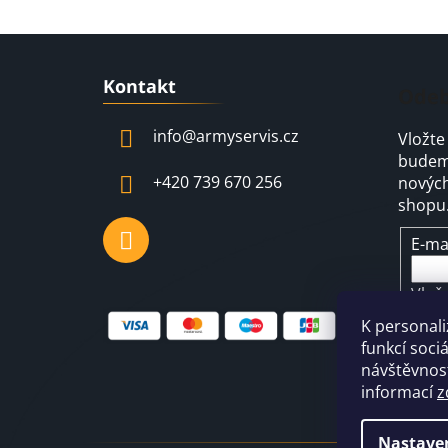
Z
Kontakt
á
Odeb
p
info
@
armyservis.cz
Vložte
a
budeme
t
+420 739 670 256
nových
í
shopu
E-ma
Vlož
pod
K personali
osob
funkcí soci
návštěvnost
P
informací
z
Nastave