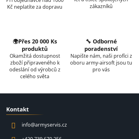
a
zákazníků
Kč neplatíte za dopravu
c
í
p
r
v
🌍Přes 20 000 Ks
🔧 Odborné
k
produktů
poradenství
y
Okamžitá dostupnost
Napište nám, naši profíci z
v
zboží připraveného k
oboru army-airsoft jsou tu
ý
odeslání od výrobců z
pro vás
p
celého světa
i
s
u
Z
á
Kontakt
p
a
info
@
armyservis.cz
t
í