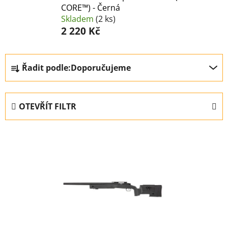
CORE™) - Černá
Skladem
(2 ks)
2 220 Kč
Ř
Řadit podle:
Doporučujeme
a
z
e
OTEVŘÍT FILTR
n
í
V
p
ý
r
p
o
i
d
s
u
p
k
r
t