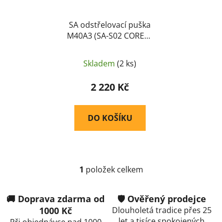
o
ů
d
u
SA odstřelovací puška
M40A3 (SA-S02 CORE™)
k
- Černá
t
ů
Skladem
(2 ks)
2 220 Kč
DO KOŠÍKU
1
položek celkem
O
v
l
🚚 Doprava zdarma od
🛡️ Ověřený prodejce
á
1000 Kč
Dlouholetá tradice přes 25
d
let a tisíce spokojených
Při objednávce nad 1000