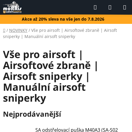
Přejít
Hledat
NÁKUP
na
KOŠÍK
obsah
Akce až 20% sleva na vše jen do 7.8.2026
Domů
/
NOVINKY
/
Vše pro airsoft | Airsoftové zbraně | Airsoft
sniperky | Manuální airsoft sniperky
Vše pro airsoft |
Airsoftové zbraně |
Airsoft sniperky |
Manuální airsoft
sniperky
Nejprodávanější
SA odstřelovací puška M40A3 (SA-S02