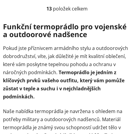
13
položek celkem
O
v
l
Funkční termoprádlo pro vojenské
á
a outdoorové nadšence
d
a
Pokud jste příznivcem armádního stylu a outdoorových
c
dobrodružství, víte, jak důležité je mít kvalitní oblečení,
í
p
které vám poskytne tepelnou pohodu a ochranu v
r
náročných podmínkách.
Termoprádlo je jedním z
v
klíčových prvků vašeho outfitu, který vám pomůže
k
zůstat v teple a suchu i v nejchladnějších
y
v
podmínkách.
ý
p
Naše nabídka termoprádla je navržena s ohledem na
i
potřeby military a outdoorových nadšenců. Materiál
s
termoprádla je známý svou schopností udržet tělo v
u