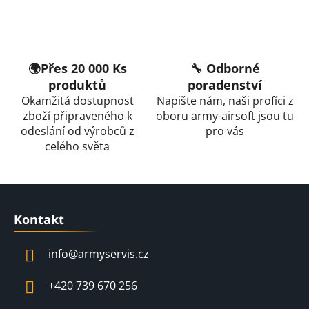
🌍Přes 20 000 Ks
🔧 Odborné
produktů
poradenství
Okamžitá dostupnost
Napište nám, naši profíci z
zboží připraveného k
oboru army-airsoft jsou tu
odeslání od výrobců z
pro vás
celého světa
Z
á
Kontakt
p
a
info
@
armyservis.cz
t
í
+420 739 670 256