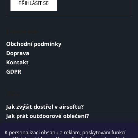
PŘIHLÁSIT SE
Informace
Obchodní podmínky
Doprava
Kontakt
GDPR
Blog
Jak zvýšit dostřel v airsoftu?
Jak prát outdoorové oblečení?
Jakou baterii vybrat do airsoftové zbraně?
K personalizaci obsahu a reklam, poskytování funkcí
Vojenská a armádní sluchátka: co musí