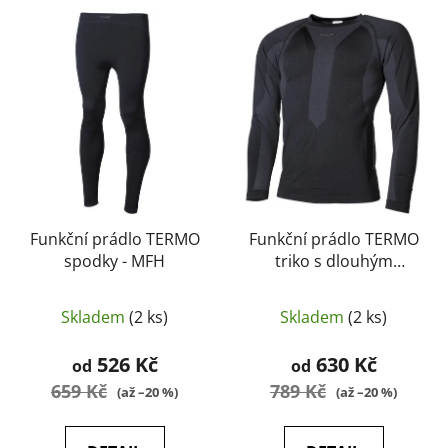
V
p
ý
r
p
o
i
d
s
u
p
k
r
t
o
ů
d
u
Funkční prádlo TERMO
Funkční prádlo TERMO
spodky - MFH
triko s dlouhým
k
rukávem - MFH
t
ů
Skladem
(2 ks)
Skladem
(2 ks)
526 Kč
630 Kč
od
od
659 Kč
789 Kč
(až –20 %)
(až –20 %)