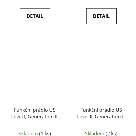
DETAIL
DETAIL
Funkční prádlo US
Funkční prádlo US
Level I, Generation III
Level II, Generation III
triko s dlouhým
spodky - MFH
rukávem - MFH
Skladem
(1 ks)
Skladem
(2 ks)