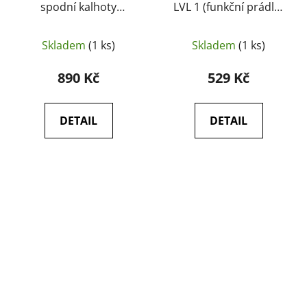
spodní kalhoty
LVL 1 (funkční prádlo)
PERFORMER 0°C >
Olive Green
-10°C tan A10
Skladem
(1 ks)
Skladem
(1 ks)
EQUIPMENT®
890 Kč
529 Kč
DETAIL
DETAIL