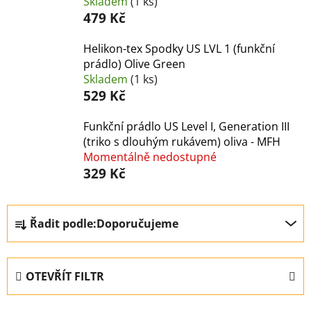
Skladem
(1 ks)
479 Kč
Helikon-tex Spodky US LVL 1 (funkční
prádlo) Olive Green
Skladem
(1 ks)
529 Kč
Funkční prádlo US Level I, Generation III
(triko s dlouhým rukávem) oliva - MFH
Momentálně nedostupné
329 Kč
Ř
Řadit podle:
Doporučujeme
a
z
e
OTEVŘÍT FILTR
n
í