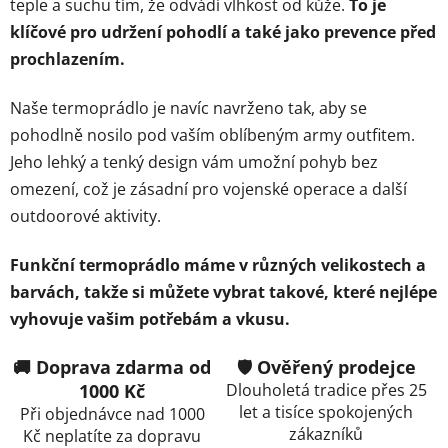
teple a suchu tím, že odvádí vlhkost od kůže.
To je
klíčové pro udržení pohodlí a také jako prevence před
prochlazením.
Naše termoprádlo je navíc navrženo tak, aby se
pohodlně nosilo pod vaším oblíbeným army outfitem.
Jeho lehký a tenký design vám umožní pohyb bez
omezení, což je zásadní pro vojenské operace a další
outdoorové aktivity.
Funkční termoprádlo máme v různých velikostech a
barvách, takže si můžete vybrat takové, které nejlépe
vyhovuje vašim potřebám a vkusu.
🚚 Doprava zdarma od
🛡️ Ověřený prodejce
1000 Kč
Dlouholetá tradice přes 25
let a tisíce spokojených
Při objednávce nad 1000
zákazníků
Kč neplatíte za dopravu