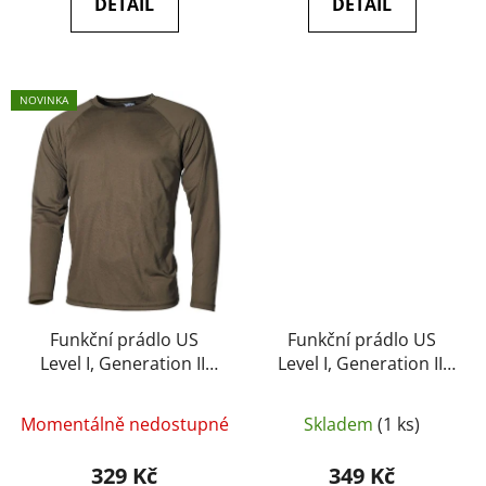
DETAIL
DETAIL
NOVINKA
Funkční prádlo US
Funkční prádlo US
Level I, Generation III
Level I, Generation III
(triko s dlouhým
spodky - MFH
rukávem) oliva - MFH
Momentálně nedostupné
Skladem
(1 ks)
329 Kč
349 Kč