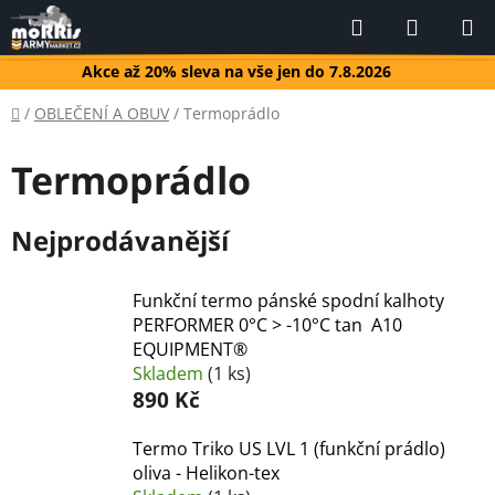
Přejít
Hledat
NÁKUP
na
KOŠÍK
obsah
Akce až 20% sleva na vše jen do 7.8.2026
Domů
/
OBLEČENÍ A OBUV
/
Termoprádlo
Termoprádlo
Nejprodávanější
Funkční termo pánské spodní kalhoty
PERFORMER 0°C > -10°C tan A10
EQUIPMENT®
Skladem
(1 ks)
890 Kč
Termo Triko US LVL 1 (funkční prádlo)
oliva - Helikon-tex