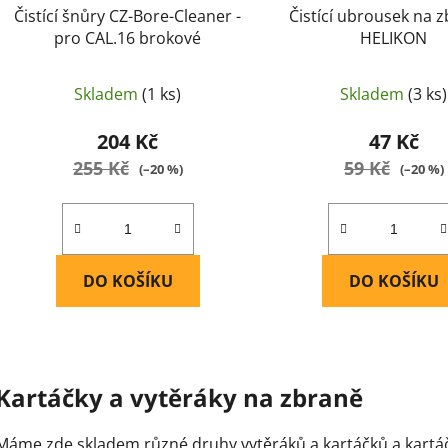
Čistící šnůry CZ-Bore-Cleaner -
Čistící ubrousek na z
pro CAL.16 brokové
HELIKON
Skladem
(1 ks)
Skladem
(3 ks)
204 Kč
47 Kč
255 Kč
59 Kč
(–20 %)
(–20 %)
DO KOŠÍKU
DO KOŠÍKU
O
v
Kartáčky a vytěráky na zbraně
l
á
Máme zde skladem různé druhy vytěráků a kartáčků a kartáčů