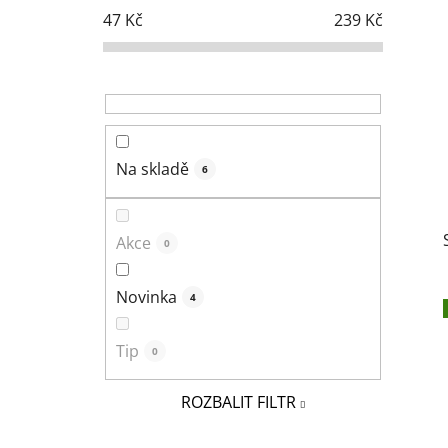
s
47
Kč
239
Kč
t
r
a
n
n
í
Na skladě
6
p
a
n
Akce
0
e
l
Novinka
4
Tip
0
ROZBALIT FILTR