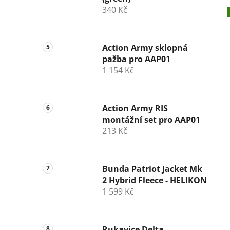
340 Kč
Action Army sklopná
pažba pro AAP01
1 154 Kč
Action Army RIS
montážní set pro AAP01
213 Kč
Bunda Patriot Jacket Mk
2 Hybrid Fleece - HELIKON
1 599 Kč
Rukavice Delta