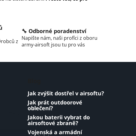
ů
🔧 Odborné poradenství
Napište nám, naši profíci z oboru
ýrobců z
army-airsoft jsou tu pro vás
Blog
Jak zvýšit dostřel v airsoftu?
Jak prát outdoorové
oblečení?
Jakou baterii vybrat do
airsoftové zbraně?
Vojenská a armádní