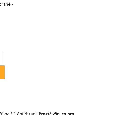
braně -
 na čištění zbraní.
Prostě vše, co pro