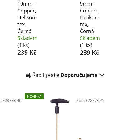
10mm -
9mm -
Copper,
Copper,
Helikon-
Helikon-
tex,
tex,
Černá
Černá
Skladem
Skladem
(1 ks)
(1 ks)
239 Kč
239 Kč
Ř
Řadit podle:
Doporučujeme
a
z
e
NOVINKA
d:
E28773-40
n
Kód:
E28773-45
í
p
r
o