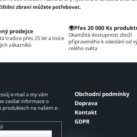
d
a
čištění zbraní můžete potřebovat.
c
í
p
🌍Přes 20 000 Ks produkt
řený prodejce
r
Okamžitá dostupnost zboží
á tradice přes 25 let a tisíce
v
připraveného k odeslání od v
ých zákazníků
k
celého světa
y
v
ý
p
i
írat newsletter
Informace
s
Obchodní podmínky
u
 svůj e-mail a my vám
 zasílat informace o
Doprava
 produktech na našem e-
Kontakt
.
GDPR
il