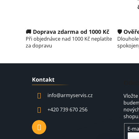
🚚 Doprava zdarma od 1000 Kč
🛡️ Ově
Při objednávce nad 1000 Kč neplatíte
Dlouholet
za dopravu
spokojen
Z
Kontakt
á
Odeb
p
info
@
armyservis.cz
Vložte
a
budeme
t
+420 739 670 256
nových
í
shopu
E-ma