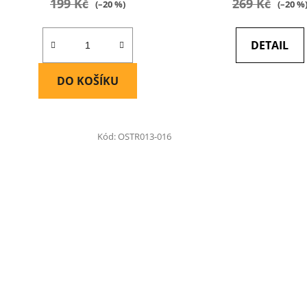
199 Kč
269 Kč
(–20 %)
(–20 %
DETAIL
DO KOŠÍKU
Kód:
OSTR013-016