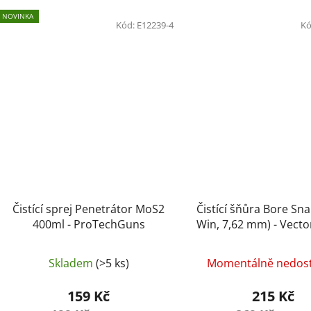
NOVINKA
Kód:
E12239-4
Kó
Čistící sprej Penetrátor MoS2
Čistící šňůra Bore Sna
400ml - ProTechGuns
Win, 7,62 mm) - Vecto
Skladem
(>5 ks)
Momentálně nedos
159 Kč
215 Kč