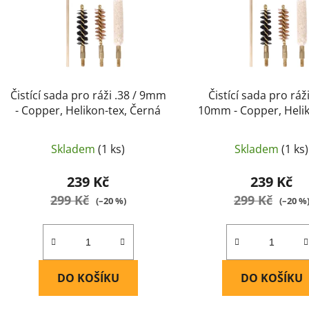
r
o
d
u
k
t
Čistící sada pro ráži .38 / 9mm
Čistící sada pro ráži
ů
- Copper, Helikon-tex, Černá
10mm - Copper, Helik
Černá
Skladem
(1 ks)
Skladem
(1 ks)
239 Kč
239 Kč
299 Kč
299 Kč
(–20 %)
(–20 %
DO KOŠÍKU
DO KOŠÍKU