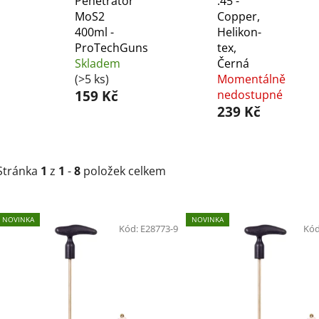
Penetrátor
.45 -
MoS2
Copper,
400ml -
Helikon-
ProTechGuns
tex,
Skladem
Černá
(>5 ks)
Momentálně
159 Kč
nedostupné
239 Kč
Stránka
1
z
1
-
8
položek celkem
V
NOVINKA
NOVINKA
ý
Kód:
E28773-9
Kó
p
i
s
p