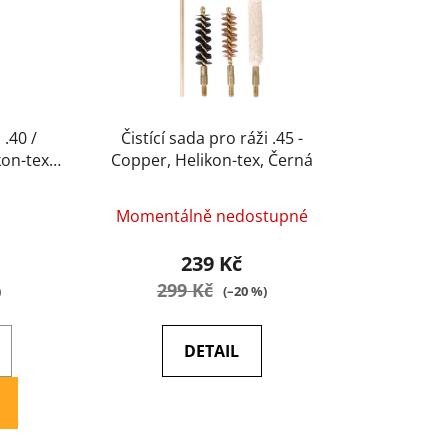
d
u
k
t
ů
 .40 /
Čistící sada pro ráži .45 -
on-tex,
Copper, Helikon-tex, Černá
Momentálně nedostupné
239 Kč
299 Kč
)
(–20 %)
DETAIL