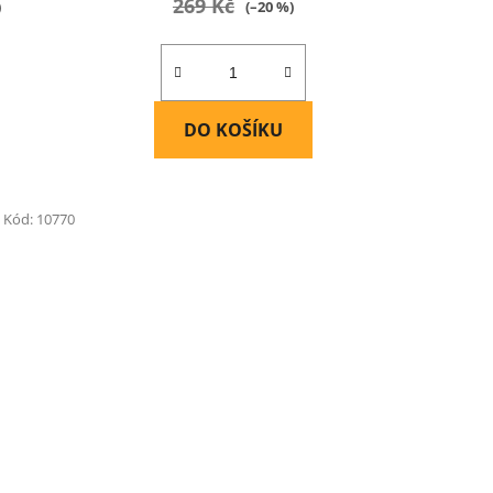
269 Kč
)
(–20 %)
DO KOŠÍKU
Kód:
10770