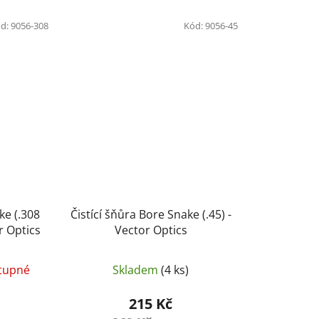
d:
9056-308
Kód:
9056-45
ke (.308
Čistící šňůra Bore Snake (.45) -
r Optics
Vector Optics
tupné
Skladem
(4 ks)
215 Kč