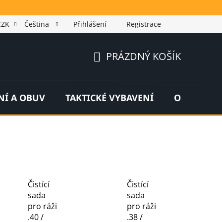
CZK
Čeština
Přihlášení
Registrace
PRÁZDNÝ KOŠÍK
NÁKUPNÍ
KOŠÍK
NÍ A OBUV
TAKTICKÉ VYBAVENÍ
OUTDOOR
Čistící
Čistící
sada
sada
pro ráži
pro ráži
.40 /
.38 /