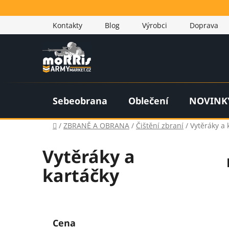
Přejít
na
Kontakty
Blog
Výrobci
Doprava
obsah
Sebeobrana
Oblečení
NOVINK
Domů
/
ZBRANĚ A OBRANA
/
Čištění zbraní
/
Vytěráky a 
Vytěráky a
kartáčky
P
o
Cena