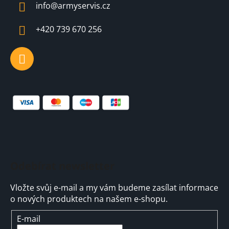
info
@
armyservis.cz
t
í
+420 739 670 256
Odebírat newsletter
Vložte svůj e-mail a my vám budeme zasílat informace
o nových produktech na našem e-shopu.
E-mail