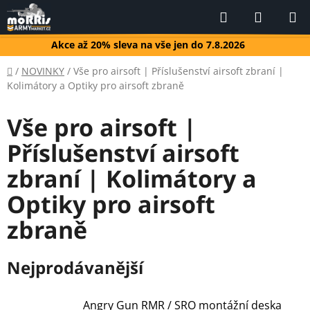
Přejít
Hledat
NÁKUP
na
KOŠÍK
obsah
Akce až 20% sleva na vše jen do 7.8.2026
Domů
/
NOVINKY
/
Vše pro airsoft | Příslušenství airsoft zbraní |
Kolimátory a Optiky pro airsoft zbraně
Vše pro airsoft |
Příslušenství airsoft
zbraní | Kolimátory a
Optiky pro airsoft
zbraně
Nejprodávanější
Angry Gun RMR / SRO montážní deska