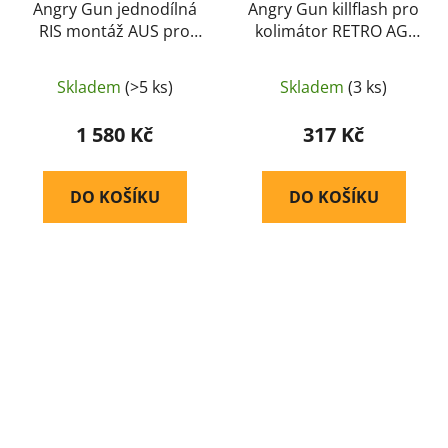
Angry Gun jednodílná
Angry Gun killflash pro
RIS montáž AUS pro
kolimátor RETRO AG-
puškohled 34 mm –
2000 – Černá
Písková
Skladem
(>5 ks)
Skladem
(3 ks)
1 580 Kč
317 Kč
DO KOŠÍKU
DO KOŠÍKU