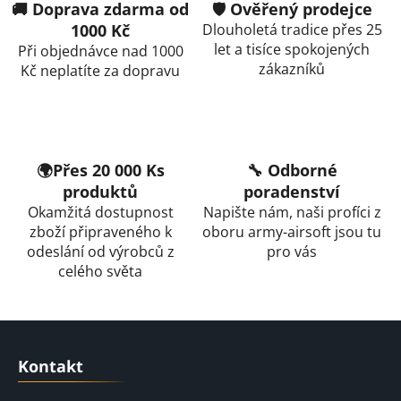
l
🚚 Doprava zdarma od
🛡️ Ověřený prodejce
á
1000 Kč
Dlouholetá tradice přes 25
d
let a tisíce spokojených
Při objednávce nad 1000
a
zákazníků
Kč neplatíte za dopravu
c
í
p
r
v
🌍Přes 20 000 Ks
🔧 Odborné
k
produktů
poradenství
y
Okamžitá dostupnost
Napište nám, naši profíci z
v
zboží připraveného k
oboru army-airsoft jsou tu
ý
odeslání od výrobců z
pro vás
p
celého světa
i
s
u
Z
á
Kontakt
p
a