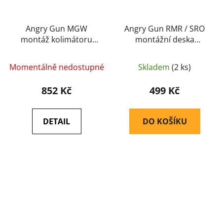
Angry Gun MGW
Angry Gun RMR / SRO
montáž kolimátoru
montážní deska
RETRO AG-2000 na
kolimátoru OPF-G pro
nosné ucho M4 / AR15
Marui G-Series 17
Momentálně nedostupné
Skladem
(2 ks)
– Černá
Gen5 MOS – Černá
852 Kč
499 Kč
DETAIL
DO KOŠÍKU