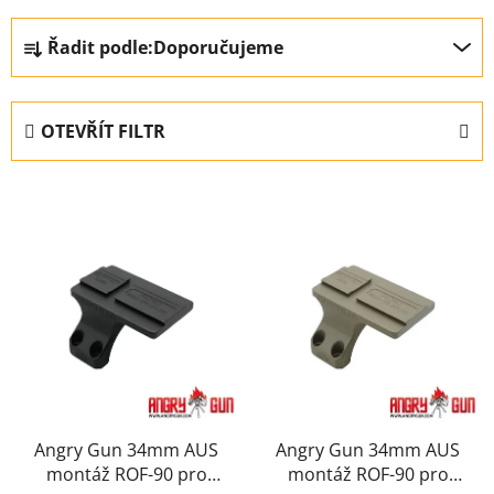
Ř
Řadit podle:
Doporučujeme
a
z
e
OTEVŘÍT FILTR
n
í
V
p
ý
r
p
o
i
d
s
u
p
k
r
t
o
ů
d
u
Angry Gun 34mm AUS
Angry Gun 34mm AUS
montáž ROF-90 pro
montáž ROF-90 pro
k