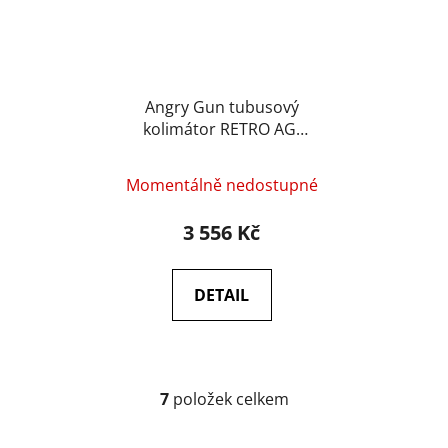
Angry Gun tubusový
kolimátor RETRO AG-
2000 – Černá
Momentálně nedostupné
3 556 Kč
DETAIL
7
položek celkem
O
v