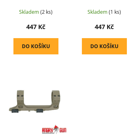
kolimátor ACRO P1 / P2
kolimátor ACRO P1 / P2
t
– Černá
– Písková
ů
Skladem
(2 ks)
Skladem
(1 ks)
447 Kč
447 Kč
DO KOŠÍKU
DO KOŠÍKU