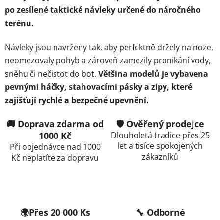
v
po zesílené taktické návleky určené do náročného
ý
terénu.
p
i
Návleky jsou navrženy tak, aby perfektně držely na noze,
s
neomezovaly pohyb a zároveň zamezily pronikání vody,
u
sněhu či nečistot do bot.
Většina modelů je vybavena
pevnými háčky, stahovacími pásky a zipy, které
zajišťují rychlé a bezpečné upevnění.
🚚 Doprava zdarma od
🛡️ Ověřený prodejce
1000 Kč
Dlouholetá tradice přes 25
let a tisíce spokojených
Při objednávce nad 1000
zákazníků
Kč neplatíte za dopravu
🌍Přes 20 000 Ks
🔧 Odborné