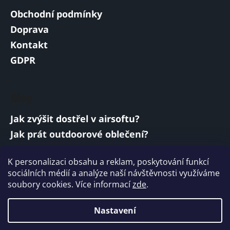
Obchodní podmínky
Doprava
Kontakt
GDPR
Blog
Jak zvýšit dostřel v airsoftu?
Jak prát outdoorové oblečení?
Jakou baterii vybrat do airsoftové zbraně?
K personalizaci obsahu a reklam, poskytování funkcí
Vojenská a armádní sluchátka: co musí
sociálních médií a analýze naší návštěvnosti využíváme
splňovat?
soubory cookies. Více informací
zde
.
ARCHIV
Nastavení