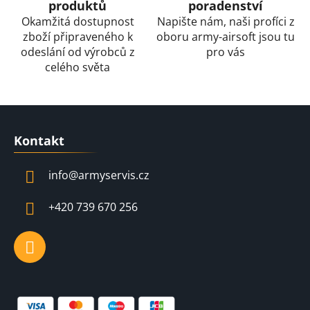
produktů
poradenství
Okamžitá dostupnost
Napište nám, naši profíci z
zboží připraveného k
oboru army-airsoft jsou tu
odeslání od výrobců z
pro vás
celého světa
Z
á
Kontakt
p
a
info
@
armyservis.cz
t
í
+420 739 670 256