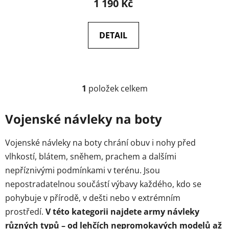
1 190 Kč
DETAIL
1
položek celkem
O
v
l
Vojenské návleky na boty
á
d
Vojenské návleky na boty chrání obuv i nohy před
a
vlhkostí, blátem, sněhem, prachem a dalšími
c
nepříznivými podmínkami v terénu. Jsou
í
p
nepostradatelnou součástí výbavy každého, kdo se
r
pohybuje v přírodě, v dešti nebo v extrémním
v
prostředí.
V této kategorii najdete army návleky
k
různých typů – od lehčích nepromokavých modelů až
y