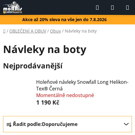
Přejít
Hledat
NÁKUP
na
KOŠÍK
obsah
Akce až 20% sleva na vše jen do 7.8.2026
Domů
/
OBLEČENÍ A OBUV
/
Obuv
/
Návleky na boty
Návleky na boty
Nejprodávanější
Holeňové návleky Snowfall Long Helikon-
Tex® Černá
Momentálně nedostupné
1 190 Kč
Ř
Řadit podle:
Doporučujeme
a