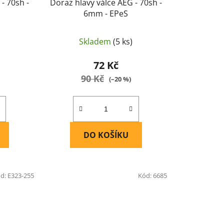
- 70sh -
Doraz hlavy válce AEG - 70sh -
6mm - EPeS
Skladem
(5 ks)
72 Kč
90 Kč
(–20 %)
DO KOŠÍKU
d:
E323-255
Kód:
6685