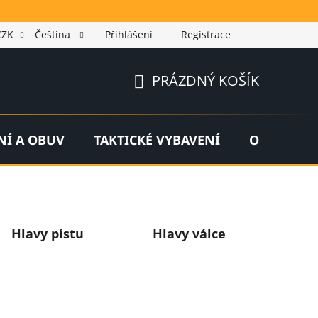
CZK
Čeština
Přihlášení
Registrace
PRÁZDNÝ KOŠÍK
NÁKUPNÍ
KOŠÍK
NÍ A OBUV
TAKTICKÉ VYBAVENÍ
OUTDOOR
Hlavy pístu
Hlavy válce