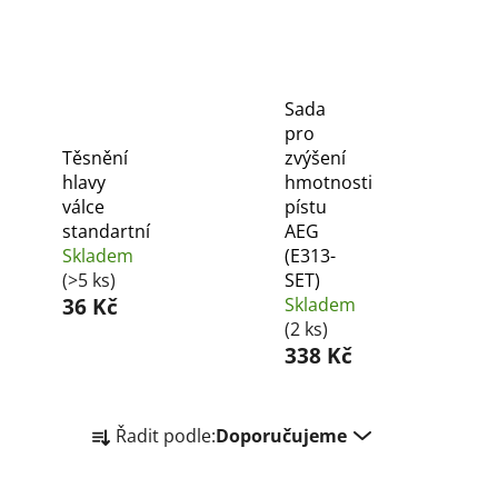
Sada
pro
Těsnění
zvýšení
hlavy
hmotnosti
válce
pístu
standartní
AEG
Skladem
(E313-
(>5 ks)
SET)
36 Kč
Skladem
(2 ks)
338 Kč
Ř
Řadit podle:
Doporučujeme
a
z