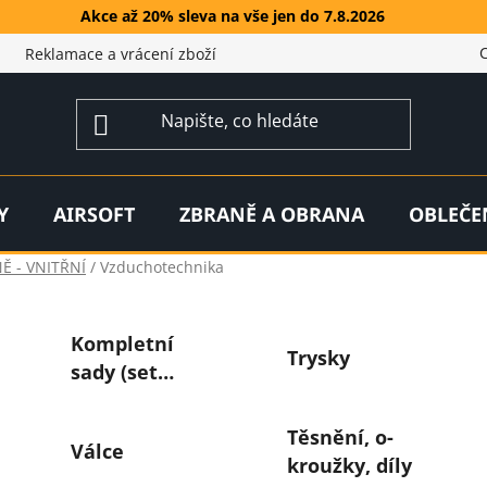
Akce až 20% sleva na vše jen do 7.8.2026
Reklamace a vrácení zboží
Y
AIRSOFT
ZBRANĚ A OBRANA
OBLEČE
Ě - VNITŘNÍ
/
Vzduchotechnika
Kompletní
Trysky
sady (set
vzduchotechniky)
Těsnění, o-
Válce
kroužky, díly