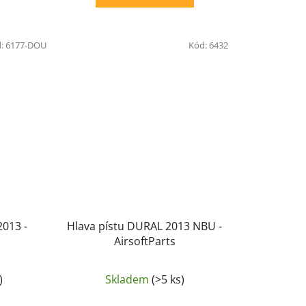
d:
6177-DOU
Kód:
6432
2013 -
Hlava pístu DURAL 2013 NBU -
AirsoftParts
)
Skladem
(>5 ks)