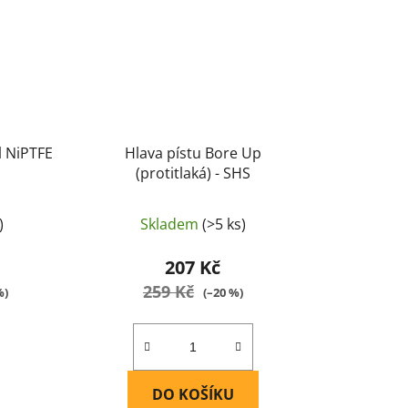
l NiPTFE
Hlava pístu Bore Up
(protitlaká) - SHS
)
Skladem
(>5 ks)
207 Kč
259 Kč
%)
(–20 %)
DO KOŠÍKU