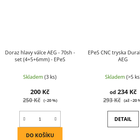
Doraz hlavy válce AEG - 70sh -
EPeS CNC tryska Dura
set (4+5+6mm) - EPeS
AEG
Skladem
(3 ks)
Skladem
(>5 ks
200 Kč
234 Kč
od
250 Kč
293 Kč
(–20 %)
(až –20 
DETAIL
DO KOŠÍKU