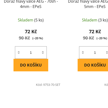
Doraz hlavy válce AEG - 70sh -
Doraz hlavy válce AEG 
4mm - EPeS
5mm - EPeS
Skladem
(5 ks)
Skladem
(3 ks)
72 Kč
72 Kč
90 Kč
90 Kč
(–20 %)
(–20 %)
DO KOŠÍKU
DO KOŠÍKU
Kód:
9753-70-SET
Kó