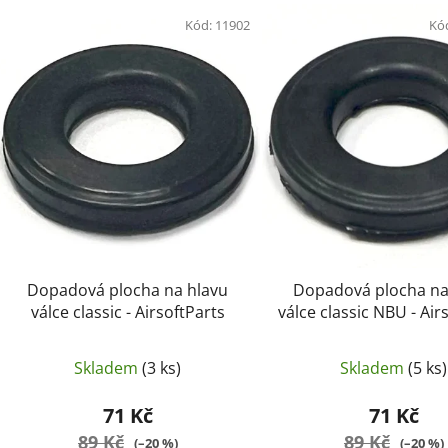
V
ý
Kód:
11902
Kó
p
i
s
p
r
o
d
u
k
t
Dopadová plocha na hlavu
Dopadová plocha na
ů
válce classic - AirsoftParts
válce classic NBU - Air
Skladem
(3 ks)
Skladem
(5 ks)
71 Kč
71 Kč
89 Kč
89 Kč
(–20 %)
(–20 %)