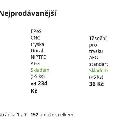
Nejprodávanější
EPeS
CNC
Těsnění
tryska
pro
Dural
trysku
NiPTFE
AEG –
AEG
standart
Skladem
Skladem
(>5 ks)
(>5 ks)
234
36 Kč
od
Kč
Stránka
1
z
7
-
152
položek celkem