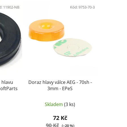
e
d:
11902-NB
n
Kód:
9753-70-3
í
p
r
o
d
u
k
t
ů
 hlavu
Doraz hlavy válce AEG - 70sh -
softParts
3mm - EPeS
Skladem
(3 ks)
72 Kč
90 Kč
(–20 %)