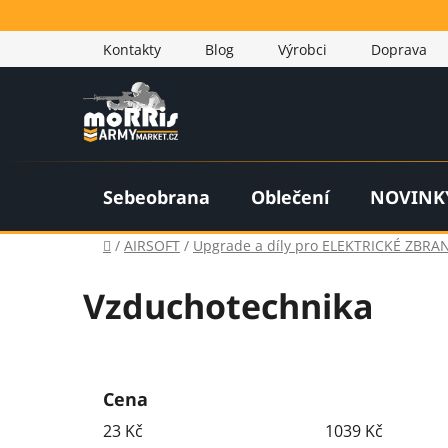
Přejít
na
Kontakty
Blog
Výrobci
Doprava
obsah
Sebeobrana
Oblečení
NOVINK
Domů
/
AIRSOFT
/
Upgrade a díly pro ELEKTRICKÉ ZBRAN
Vzduchotechnika
P
o
Cena
s
23
Kč
1039
Kč
t