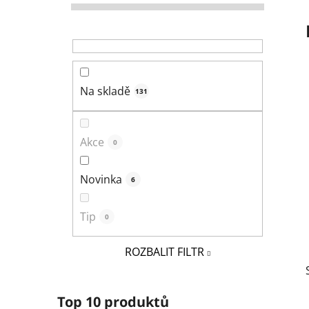
r
a
n
n
í
Na skladě
131
p
a
n
Akce
0
e
l
Novinka
6
Tip
0
ROZBALIT FILTR
Top 10 produktů