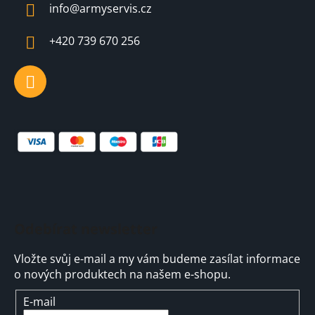
a
info
@
armyservis.cz
t
í
+420 739 670 256
Odebírat newsletter
Vložte svůj e-mail a my vám budeme zasílat informace
o nových produktech na našem e-shopu.
E-mail