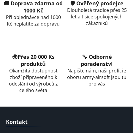
l
🚚 Doprava zdarma od
🛡️ Ověřený prodejce
á
1000 Kč
Dlouholetá tradice přes 25
d
let a tisíce spokojených
Při objednávce nad 1000
a
zákazníků
Kč neplatíte za dopravu
c
í
p
r
v
🌍Přes 20 000 Ks
🔧 Odborné
k
produktů
poradenství
y
Okamžitá dostupnost
Napište nám, naši profíci z
v
zboží připraveného k
oboru army-airsoft jsou tu
ý
odeslání od výrobců z
pro vás
p
celého světa
i
s
u
Z
á
Kontakt
p