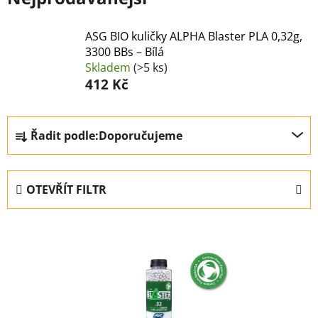
ASG BIO kuličky ALPHA Blaster PLA 0,32g,
3300 BBs – Bílá
Skladem
(>5 ks)
412 Kč
Ř
Řadit podle:
Doporučujeme
a
z
e
OTEVŘÍT FILTR
n
í
V
p
ý
r
p
o
i
d
s
u