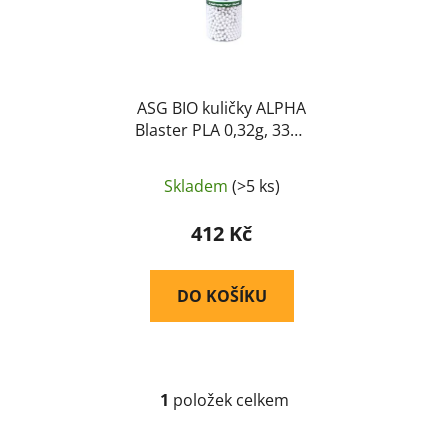
p
k
r
t
o
ů
d
u
ASG BIO kuličky ALPHA
Blaster PLA 0,32g, 3300
k
BBs – Bílá
t
ů
Skladem
(>5 ks)
412 Kč
DO KOŠÍKU
1
položek celkem
O
v