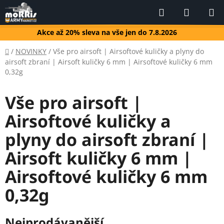
Přejít
Hledat
NÁKUP
na
KOŠÍK
obsah
Akce až 20% sleva na vše jen do 7.8.2026
Domů
/
NOVINKY
/
Vše pro airsoft | Airsoftové kuličky a plyny do
airsoft zbraní | Airsoft kuličky 6 mm | Airsoftové kuličky 6 mm
0,32g
Vše pro airsoft |
Airsoftové kuličky a
plyny do airsoft zbraní |
Airsoft kuličky 6 mm |
Airsoftové kuličky 6 mm
0,32g
Nejprodávanější