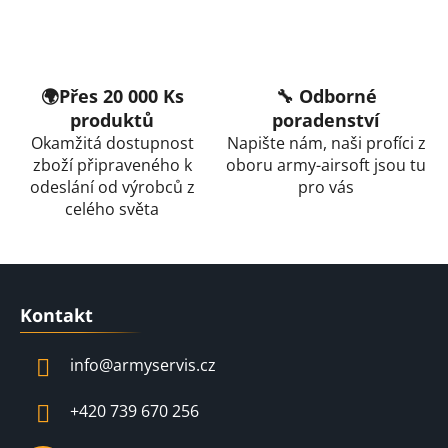
í
p
r
v
🌍Přes 20 000 Ks
🔧 Odborné
k
produktů
poradenství
y
Okamžitá dostupnost
Napište nám, naši profíci z
v
zboží připraveného k
oboru army-airsoft jsou tu
ý
odeslání od výrobců z
pro vás
p
celého světa
i
s
u
Z
á
Kontakt
p
a
info
@
armyservis.cz
t
í
+420 739 670 256