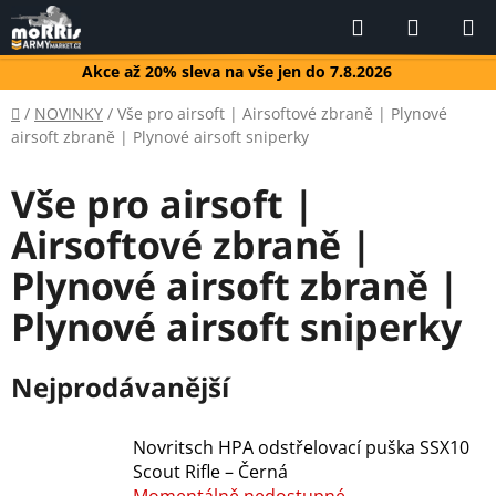
Přejít
Hledat
NÁKUP
na
KOŠÍK
obsah
Akce až 20% sleva na vše jen do 7.8.2026
Domů
/
NOVINKY
/
Vše pro airsoft | Airsoftové zbraně | Plynové
airsoft zbraně | Plynové airsoft sniperky
Vše pro airsoft |
Airsoftové zbraně |
Plynové airsoft zbraně |
Plynové airsoft sniperky
Nejprodávanější
Novritsch HPA odstřelovací puška SSX10
Scout Rifle – Černá
Momentálně nedostupné