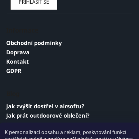
PŘIHLÁSIT SE
Informace
Obchodní podmínky
Doprava
Kontakt
GDPR
Blog
Jak zvýšit dostřel v airsoftu?
Jak prát outdoorové oblečení?
Jakou baterii vybrat do airsoftové zbraně?
K personalizaci obsahu a reklam, poskytování funkcí
Vojenská a armádní sluchátka: co musí