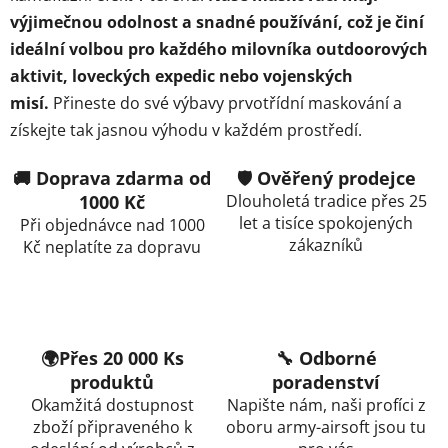
p
výjimečnou odolnost a snadné používání, což je činí
r
ideální volbou pro každého milovníka outdoorových
v
aktivit, loveckých expedic nebo vojenských
k
misí.
Přineste do své výbavy prvotřídní maskování a
y
v
získejte tak jasnou výhodu v každém prostředí.
ý
p
🚚 Doprava zdarma od
🛡️ Ověřený prodejce
i
1000 Kč
Dlouholetá tradice přes 25
s
let a tisíce spokojených
Při objednávce nad 1000
u
zákazníků
Kč neplatíte za dopravu
🌍Přes 20 000 Ks
🔧 Odborné
produktů
poradenství
Okamžitá dostupnost
Napište nám, naši profíci z
zboží připraveného k
oboru army-airsoft jsou tu