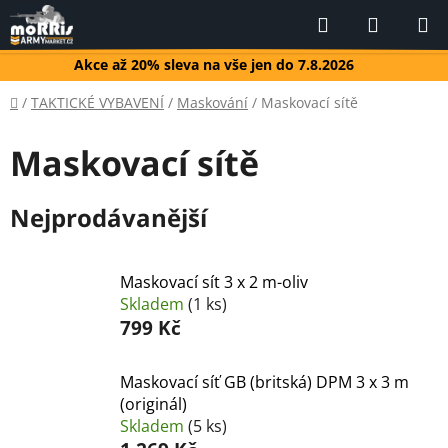
Přejít
Hledat
NÁKUP
na
KOŠÍK
obsah
Akce až 20% sleva na vše jen do 7.8.2026
Domů
/
TAKTICKÉ VYBAVENÍ
/
Maskování
/
Maskovací sítě
Maskovací sítě
Nejprodávanější
Maskovací sít 3 x 2 m-oliv
Skladem
(1 ks)
799 Kč
Maskovací síť GB (britská) DPM 3 x 3 m
(originál)
Skladem
(5 ks)