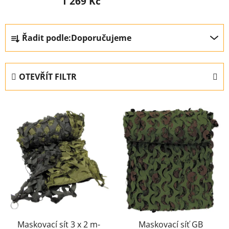
1 269 Kč
Ř
Řadit podle:
Doporučujeme
a
z
e
OTEVŘÍT FILTR
n
í
V
p
ý
r
p
o
i
d
s
u
p
k
r
t
o
ů
d
u
Maskovací sít 3 x 2 m-
Maskovací síť GB