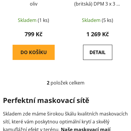
oliv
(britská) DPM 3 x 3 m
k
(originál)
t
ů
Skladem
(1 ks)
Skladem
(5 ks)
799 Kč
1 269 Kč
DO KOŠÍKU
DETAIL
2
položek celkem
O
v
l
Perfektní maskovací sítě
á
d
Skladem zde máme širokou škálu kvalitních maskovacích
a
sítí, které vám poskytnou optimální krytí a skvělý
c
kamuflážní efekt v terénu.
Naše maskovací mají
í