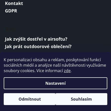
Kontakt
GDPR
Blog
Jak zvýšit dostřel v airsoftu?
Jak prát outdoorové oblečení?
Jakou baterii vybrat do airsoftové zbraně?
K personalizaci obsahu a reklam, poskytování funkcí
Vojenská a armádní sluchátka: co musí
sociálních médií a analýze naší návštěvnosti využíváme
splňovat?
soubory cookies. Více informací
zde
.
ARCHIV
Nastavení
Vytvořil Shoptet
Odmítnout
Souhlasím
Copyright 2026
ARMYMARKET
. Všechna práva
vyhrazena.
Upravit nastavení cookies