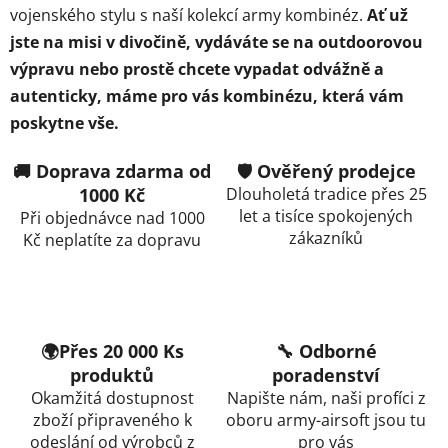
vojenského stylu s naší kolekcí army kombinéz.
Ať už
jste na misi v divočině, vydáváte se na outdoorovou
výpravu nebo prostě chcete vypadat odvážně a
autenticky, máme pro vás kombinézu, která vám
poskytne vše.
🚚 Doprava zdarma od
🛡️ Ověřený prodejce
1000 Kč
Dlouholetá tradice přes 25
let a tisíce spokojených
Při objednávce nad 1000
zákazníků
Kč neplatíte za dopravu
🌍Přes 20 000 Ks
🔧 Odborné
produktů
poradenství
Okamžitá dostupnost
Napište nám, naši profíci z
zboží připraveného k
oboru army-airsoft jsou tu
odeslání od výrobců z
pro vás