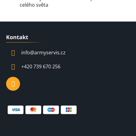
celého světa
Z
á
Kontakt
p
a
info
@
armyservis.cz
t
í
+420 739 670 256