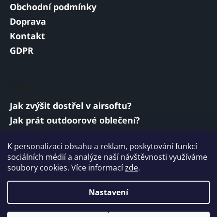
Obchodní podmínky
Doprava
Kontakt
GDPR
Blog
Jak zvýšit dostřel v airsoftu?
Jak prát outdoorové oblečení?
Jakou baterii vybrat do airsoftové zbraně?
K personalizaci obsahu a reklam, poskytování funkcí
Vojenská a armádní sluchátka: co musí
sociálních médií a analýze naší návštěvnosti využíváme
splňovat?
soubory cookies. Více informací
zde
.
ARCHIV
Nastavení
Vytvořil Shoptet