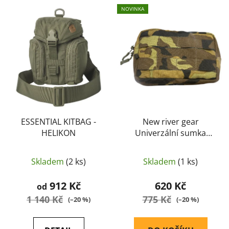
V
p
NOVINKA
ý
r
p
o
i
d
s
u
p
k
r
t
o
ů
d
u
ESSENTIAL KITBAG -
New river gear
HELIKON
Univerzální sumka
k
horizontální vz.95
t
ů
Skladem
(2 ks)
Skladem
(1 ks)
912 Kč
620 Kč
od
1 140 Kč
775 Kč
(–20 %)
(–20 %)