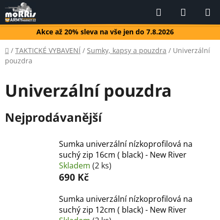
Přejít
Hledat
NÁKUP
na
KOŠÍK
obsah
Akce až 20% sleva na vše jen do 7.8.2026
Domů
/
TAKTICKÉ VYBAVENÍ
/
Sumky, kapsy a pouzdra
/
Univerzální
pouzdra
Univerzální pouzdra
Nejprodávanější
Sumka univerzální nízkoprofilová na
suchý zip 16cm ( black) - New River
Skladem
(2 ks)
690 Kč
Sumka univerzální nízkoprofilová na
suchý zip 12cm ( black) - New River