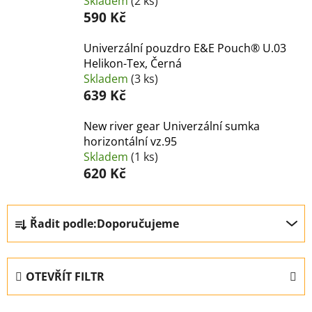
Skladem
(2 ks)
590 Kč
Univerzální pouzdro E&E Pouch® U.03
Helikon-Tex, Černá
Skladem
(3 ks)
639 Kč
New river gear Univerzální sumka
horizontální vz.95
Skladem
(1 ks)
620 Kč
Ř
Řadit podle:
Doporučujeme
a
z
e
OTEVŘÍT FILTR
n
í