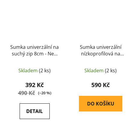
Sumka univerzální na
Sumka univerzální
suchý zip 8cm - New
nízkoprofilová na
River
suchý zip 12cm ( black)
- New River
Skladem
(2 ks)
Skladem
(2 ks)
392 Kč
590 Kč
490 Kč
(–20 %)
DO KOŠÍKU
DETAIL