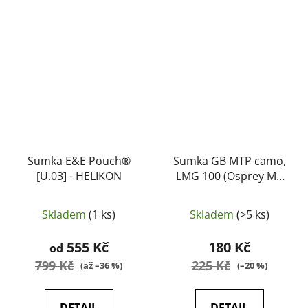
Sumka E&E Pouch®
Sumka GB MTP camo,
[U.03] - HELIKON
LMG 100 (Osprey MK
IV) (originál, jako nové)
Skladem
(1 ks)
Skladem
(>5 ks)
555 Kč
180 Kč
od
799 Kč
225 Kč
(až –36 %)
(–20 %)
DETAIL
DETAIL