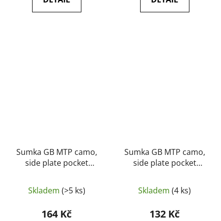
Sumka GB MTP camo,
Sumka GB MTP camo,
side plate pocket
side plate pocket
(Osprey MK IV)
(Osprey MK IV)
(originál, jako nové)
(originál, použité)
Skladem
(>5 ks)
Skladem
(4 ks)
164 Kč
132 Kč