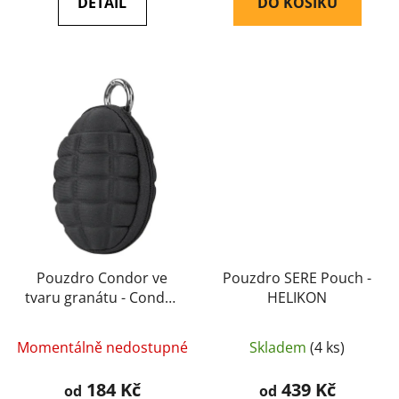
DETAIL
DO KOŠÍKU
Pouzdro Condor ve
Pouzdro SERE Pouch -
tvaru granátu - Condor
HELIKON
Outdoor
Momentálně nedostupné
Skladem
(4 ks)
184 Kč
439 Kč
od
od