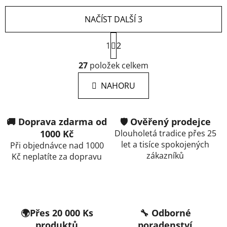
NAČÍST DALŠÍ 3
S
1
t
2
r
O
á
27
položek celkem
v
n
l
k
NAHORU
á
o
d
v
a
á
🚚 Doprava zdarma od
🛡️ Ověřený prodejce
c
n
í
1000 Kč
Dlouholetá tradice přes 25
í
let a tisíce spokojených
p
Při objednávce nad 1000
zákazníků
r
Kč neplatíte za dopravu
v
k
y
v
ý
🌍Přes 20 000 Ks
🔧 Odborné
p
produktů
poradenství