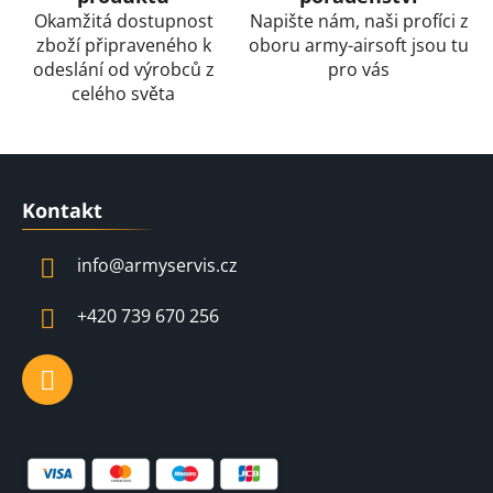
i
Okamžitá dostupnost
Napište nám, naši profíci z
s
zboží připraveného k
oboru army-airsoft jsou tu
u
odeslání od výrobců z
pro vás
celého světa
Z
á
Kontakt
p
a
info
@
armyservis.cz
t
í
+420 739 670 256