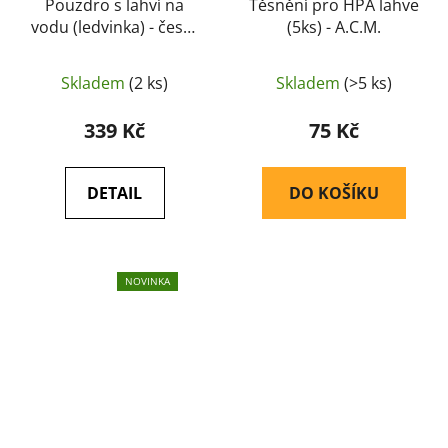
Pouzdro s lahví na
Těsnění pro HPA lahve
vodu (ledvinka) - český
(5ks) - A.C.M.
vzor 95
Skladem
(2 ks)
Skladem
(>5 ks)
339 Kč
75 Kč
DETAIL
DO KOŠÍKU
NOVINKA