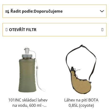
Ř
Řadit podle:
Doporučujeme
a
z
e
OTEVŘÍT FILTR
n
í
V
p
ý
r
p
o
i
d
s
u
p
k
r
t
o
ů
d
u
101INC skládací lahev
Láhev na pití BOTA
na vodu, 600 ml -
0,85L (coyote)
k