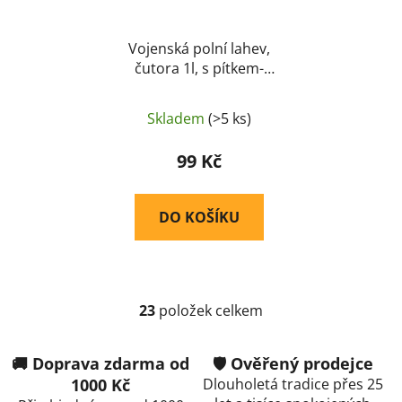
Vojenská polní lahev,
čutora 1l, s pítkem-
original AČR
Skladem
(>5 ks)
99 Kč
DO KOŠÍKU
23
položek celkem
O
v
l
🚚 Doprava zdarma od
🛡️ Ověřený prodejce
á
1000 Kč
Dlouholetá tradice přes 25
d