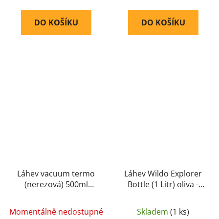
DO KOŠÍKU
DO KOŠÍKU
Láhev vacuum termo
Láhev Wildo Explorer
(nerezová) 500ml
Bottle (1 Litr) oliva -
(olivová)
HELIKON
Momentálně nedostupné
Skladem
(1 ks)