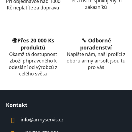
let a tisíce spokojených
Při objednávce nad 1000
a
zákazníků
Kč neplatíte za dopravu
c
í
p
r
v
🌍Přes 20 000 Ks
🔧 Odborné
k
produktů
poradenství
y
Okamžitá dostupnost
Napište nám, naši profíci z
v
zboží připraveného k
oboru army-airsoft jsou tu
ý
odeslání od výrobců z
pro vás
p
celého světa
i
s
u
Z
á
Kontakt
p
a
info
@
armyservis.cz
t
í