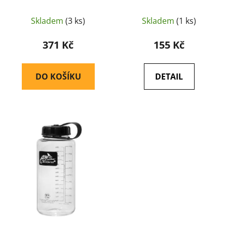
Zelená
t
ů
Skladem
(3 ks)
Skladem
(1 ks)
371 Kč
155 Kč
DO KOŠÍKU
DETAIL