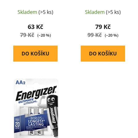
t
ů
Skladem
(>5 ks)
Skladem
(>5 ks)
63 Kč
79 Kč
79 Kč
99 Kč
(–20 %)
(–20 %)
DO KOŠÍKU
DO KOŠÍKU