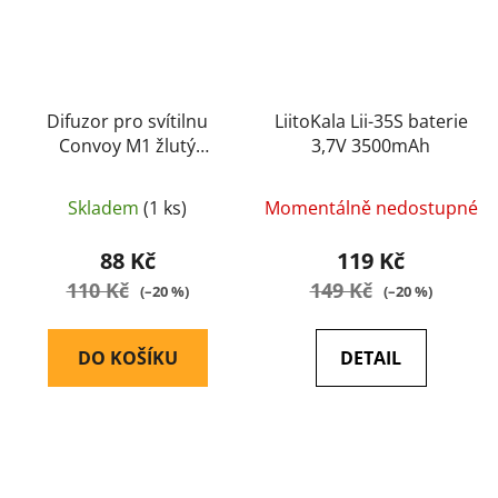
Difuzor pro svítilnu
LiitoKala Lii-35S baterie
Convoy M1 žlutý
3,7V 3500mAh
plastový - Convoy
Skladem
(1 ks)
Momentálně nedostupné
88 Kč
119 Kč
110 Kč
149 Kč
(–20 %)
(–20 %)
DO KOŠÍKU
DETAIL