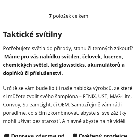
7
položek celkem
O
v
l
Taktické svítilny
á
d
Potřebujete světla do přírody, stanu či temných zákoutí?
a
Máme pro vás nabídku svítilen, čelovek, luceren,
c
chemických světel, led glowsticks, akumulátorů a
í
p
doplňků či příslušenství.
r
v
Určitě se vám bude líbit i naše nabídka výrobců, ze které
k
si můžete zvolit svého šampióna – FENIX, UST, MAG-Lite,
y
Convoy, StreamLight, či OEM. Samozřejmě vám rádi
v
ý
poradíme, co s čím zkombinovat, abyste si své zážitky
p
mohli užívat bez starostí. A hlavně abyste na ně viděli.
i
s
🚚 Doprava zdarma od
🛡️ Ověřený prodejce