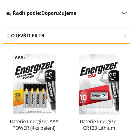
Ř
Řadit podle:
Doporučujeme
a
z
e
OTEVŘÍT FILTR
n
í
V
p
ý
r
p
o
i
d
s
u
p
k
r
t
o
ů
d
u
Baterie Energizer AAA
Baterie Energizer
POWER (4ks balení)
CR123 Lithium
k