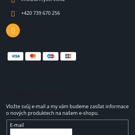
t
í
+420 739 670 256
Odebírat newsletter
Vložte svůj e-mail a my vám budeme zasílat informace
o nových produktech na našem e-shopu.
E-mail