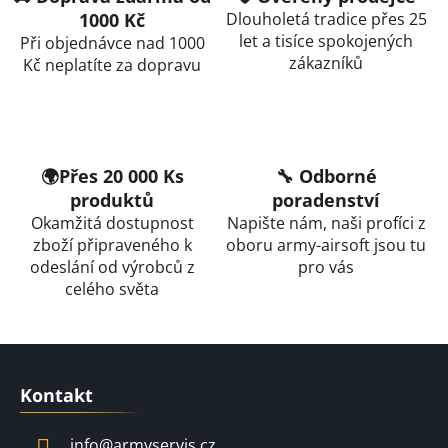
u
1000 Kč
Dlouholetá tradice přes 25
let a tisíce spokojených
Při objednávce nad 1000
zákazníků
Kč neplatíte za dopravu
🌍Přes 20 000 Ks
🔧 Odborné
produktů
poradenství
Okamžitá dostupnost
Napište nám, naši profíci z
zboží připraveného k
oboru army-airsoft jsou tu
odeslání od výrobců z
pro vás
celého světa
Z
á
Kontakt
p
a
info
@
armyservis.cz