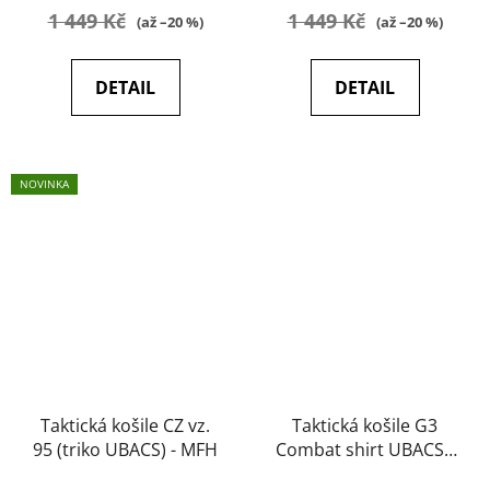
1 449 Kč
1 449 Kč
(až –20 %)
(až –20 %)
DETAIL
DETAIL
NOVINKA
Taktická košile CZ vz.
Taktická košile G3
95 (triko UBACS) - MFH
Combat shirt UBACS -
EmersonGear