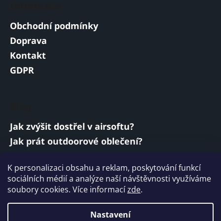
Informace
Obchodní podmínky
Doprava
Kontakt
GDPR
Blog
Jak zvýšit dostřel v airsoftu?
Jak prát outdoorové oblečení?
Jakou baterii vybrat do airsoftové zbraně?
K personalizaci obsahu a reklam, poskytování funkcí
Vojenská a armádní sluchátka: co musí
sociálních médií a analýze naší návštěvnosti využíváme
splňovat?
soubory cookies. Více informací
zde
.
ARCHIV
Nastavení