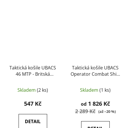
Taktická košile UBACS
Taktická košile UBACS
46 MTP - Britská
Operator Combat Shirt
armáda originál,
- Claw Gear
použité
Skladem
(2 ks)
Skladem
(1 ks)
547 Kč
1 826 Kč
od
2 289 Kč
(až –20 %)
DETAIL