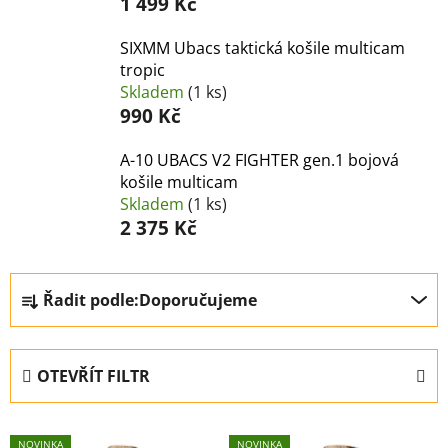
1 499 Kč
SIXMM Ubacs taktická košile multicam
tropic
Skladem
(1 ks)
990 Kč
A-10 UBACS V2 FIGHTER gen.1 bojová
košile multicam
Skladem
(1 ks)
2 375 Kč
Ř
Řadit podle:
Doporučujeme
a
z
e
OTEVŘÍT FILTR
n
í
V
p
NOVINKA
NOVINKA