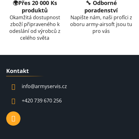
🌍Přes 20 000 Ks
🔧 Odborné
produktů
poradenství
Okamžitá dostupnost
Napište nám, naši profíci z
zboží připraveného k
oboru army-airsoft jsou tu
odeslání od výrobců z
pro vás
celého světa
Z
á
Kontakt
p
a
info
@
armyservis.cz
t
í
+420 739 670 256