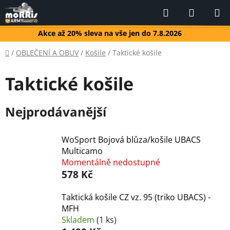
Přejít
Hledat
NÁKUP
na
KOŠÍK
obsah
Akce až 20% sleva na vše jen do 7.8.2026
Domů
/
OBLEČENÍ A OBUV
/
Košile
/
Taktické košile
Taktické košile
Nejprodávanější
WoSport Bojová blůza/košile UBACS
Multicamo
Momentálně nedostupné
578 Kč
Taktická košile CZ vz. 95 (triko UBACS) -
MFH
Skladem
(1 ks)