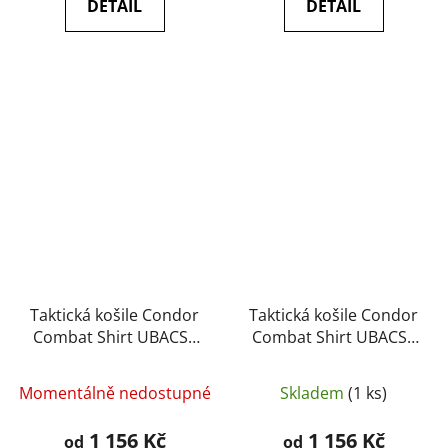
DETAIL
DETAIL
Taktická košile Condor
Taktická košile Condor
Combat Shirt UBACS -
Combat Shirt UBACS -
Condor Outdoor
Condor Outdoor
Momentálně nedostupné
Skladem
(1 ks)
1 156 Kč
1 156 Kč
od
od