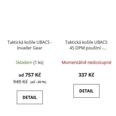
Taktická košile UBACS -
Taktická košile UBACS
Invader Gear
45 DPM pouštní -
Britská armáda
originál, použité
Skladem
(1 ks)
Momentálně nedostupné
757 Kč
337 Kč
od
949 Kč
(až –20 %)
DETAIL
DETAIL