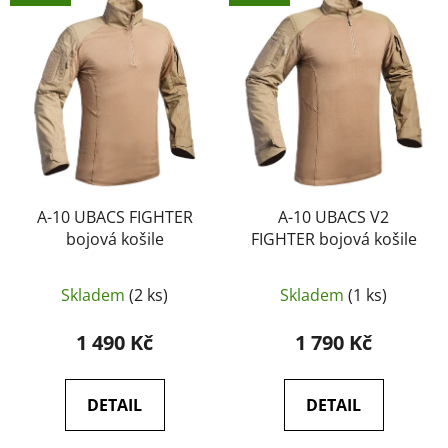
ý
r
p
o
i
d
s
u
p
k
r
t
o
ů
d
u
A-10 UBACS FIGHTER
A-10 UBACS V2
bojová košile
FIGHTER bojová košile
k
t
ů
Skladem
(2 ks)
Skladem
(1 ks)
1 490 Kč
1 790 Kč
DETAIL
DETAIL