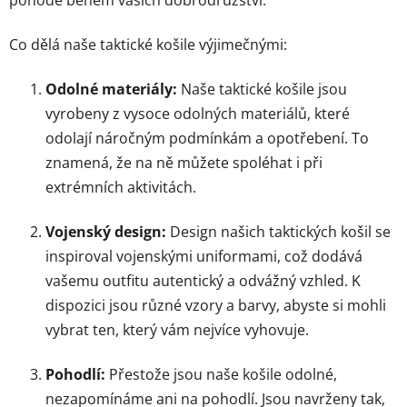
y
v
ý
Co dělá naše taktické košile výjimečnými:
p
i
Odolné materiály:
Naše taktické košile jsou
s
vyrobeny z vysoce odolných materiálů, které
u
odolají náročným podmínkám a opotřebení. To
znamená, že na ně můžete spoléhat i při
extrémních aktivitách.
Vojenský design:
Design našich taktických košil se
inspiroval vojenskými uniformami, což dodává
vašemu outfitu autentický a odvážný vzhled. K
dispozici jsou různé vzory a barvy, abyste si mohli
vybrat ten, který vám nejvíce vyhovuje.
Pohodlí:
Přestože jsou naše košile odolné,
nezapomínáme ani na pohodlí. Jsou navrženy tak,