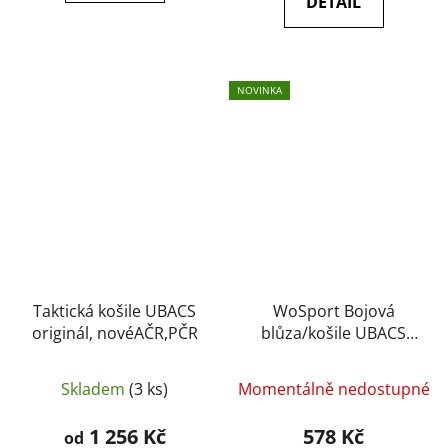
DETAIL
NOVINKA
Taktická košile UBACS
WoSport Bojová
originál, novéAČR,PČR
blůza/košile UBACS
Multicamo
Skladem
(3 ks)
Momentálně nedostupné
1 256 Kč
578 Kč
od