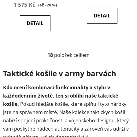
1 575 Kč
(až –20 %)
DETAIL
DETAIL
18
položek celkem
O
v
l
Taktické košile v army barvách
á
d
Kdo ocení kombinaci funkcionality a stylu v
a
každodenním životě, ten si oblíbí naše taktické
c
košile.
Pokud hledáte košile, které splňují tyto nároky,
í
p
jste na správném místě. Naše kolekce taktických košil
r
nabízí spojení praktičnosti a vojenského designu, který
v
vám poskytne nádech autenticity a zároveň vás udrží v
k
pohodě během vašich dobrodružství.