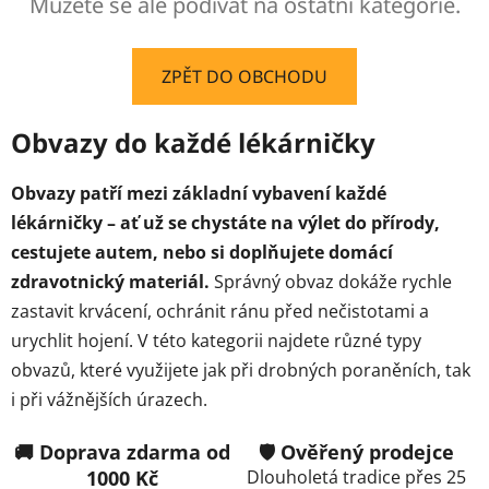
Můžete se ale podívat na ostatní kategorie.
ZPĚT DO OBCHODU
Obvazy do každé lékárničky
Obvazy patří mezi základní vybavení každé
lékárničky – ať už se chystáte na výlet do přírody,
cestujete autem, nebo si doplňujete domácí
zdravotnický materiál.
Správný obvaz dokáže rychle
zastavit krvácení, ochránit ránu před nečistotami a
urychlit hojení. V této kategorii najdete různé typy
obvazů, které využijete jak při drobných poraněních, tak
i při vážnějších úrazech.
🚚 Doprava zdarma od
🛡️ Ověřený prodejce
1000 Kč
Dlouholetá tradice přes 25