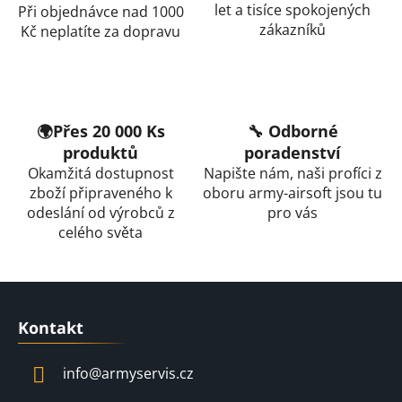
let a tisíce spokojených
Při objednávce nad 1000
zákazníků
Kč neplatíte za dopravu
🌍Přes 20 000 Ks
🔧 Odborné
produktů
poradenství
Okamžitá dostupnost
Napište nám, naši profíci z
zboží připraveného k
oboru army-airsoft jsou tu
odeslání od výrobců z
pro vás
celého světa
Z
á
Kontakt
p
a
info
@
armyservis.cz
t