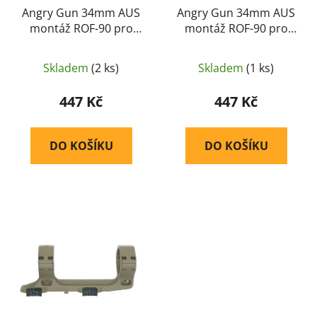
u
Angry Gun 34mm AUS
Angry Gun 34mm AUS
montáž ROF-90 pro
montáž ROF-90 pro
k
kolimátor ACRO P1 / P2
kolimátor ACRO P1 / P2
t
– Černá
– Písková
ů
Skladem
(2 ks)
Skladem
(1 ks)
447 Kč
447 Kč
DO KOŠÍKU
DO KOŠÍKU