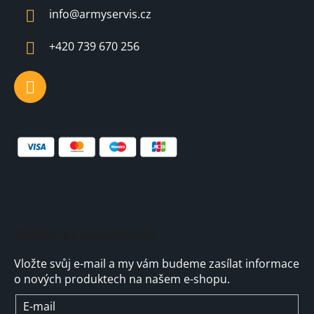
a
info
@
armyservis.cz
t
í
+420 739 670 256
Odebírat newsletter
Vložte svůj e-mail a my vám budeme zasílat informace
o nových produktech na našem e-shopu.
E-mail