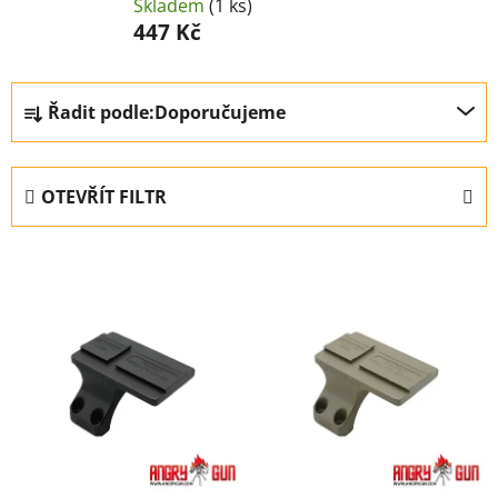
Skladem
(1 ks)
447 Kč
Ř
Řadit podle:
Doporučujeme
a
z
e
OTEVŘÍT FILTR
n
í
V
p
ý
r
p
o
i
d
s
u
p
k
r
t
o
ů
d