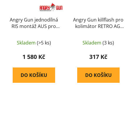
Angry Gun jednodílná
Angry Gun killflash pro
RIS montáž AUS pro
kolimátor RETRO AG-
puškohled 34 mm –
2000 – Černá
Písková
Skladem
(>5 ks)
Skladem
(3 ks)
1 580 Kč
317 Kč
DO KOŠÍKU
DO KOŠÍKU