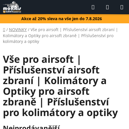
Přejít
Hledat
NÁKUP
na
KOŠÍK
obsah
Akce až 20% sleva na vše jen do 7.8.2026
Domů
/
NOVINKY
/
Vše pro airsoft | Příslušenství airsoft zbraní |
Kolimátory a Optiky pro airsoft zbraně | Příslušenství pro
kolimátory a optiky
Vše pro airsoft |
Příslušenství airsoft
zbraní | Kolimátory a
Optiky pro airsoft
zbraně | Příslušenství
pro kolimátory a optiky
Nejprodávanější