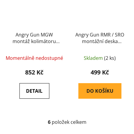
Angry Gun MGW
Angry Gun RMR / SRO
montáž kolimátoru
montážní deska
RETRO AG-2000 na
kolimátoru OPF-G pro
nosné ucho M4 / AR15
Marui G-Series 17
Momentálně nedostupné
Skladem
(2 ks)
– Černá
Gen5 MOS – Černá
852 Kč
499 Kč
DETAIL
DO KOŠÍKU
6
položek celkem
O
v