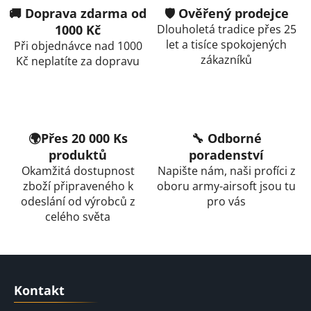
l
🚚 Doprava zdarma od
🛡️ Ověřený prodejce
á
1000 Kč
Dlouholetá tradice přes 25
d
let a tisíce spokojených
Při objednávce nad 1000
a
zákazníků
Kč neplatíte za dopravu
c
í
p
r
v
🌍Přes 20 000 Ks
🔧 Odborné
k
produktů
poradenství
y
Okamžitá dostupnost
Napište nám, naši profíci z
v
zboží připraveného k
oboru army-airsoft jsou tu
ý
odeslání od výrobců z
pro vás
p
celého světa
i
s
u
Z
á
Kontakt
p