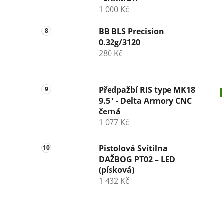
1 000 Kč
BB BLS Precision
0.32g/3120
280 Kč
Předpažbí RIS type MK18
9.5" - Delta Armory CNC
černá
1 077 Kč
Pistolová Svítilna
DAŽBOG PT02 – LED
(písková)
1 432 Kč