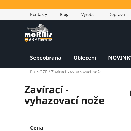
Přejít
na
Kontakty
Blog
Výrobci
Doprava
obsah
Sebeobrana
Oblečení
NOVINK
Domů
/
NOŽE
/
Zavírací - vyhazovací nože
Zavírací -
vyhazovací nože
P
o
Cena