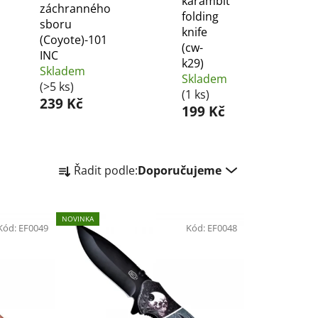
karambit
záchranného
folding
sboru
knife
(Coyote)-101
(cw-
INC
k29)
Skladem
Skladem
(>5 ks)
(1 ks)
239 Kč
199 Kč
Ř
Řadit podle:
Doporučujeme
a
z
e
NOVINKA
Kód:
EF0049
n
Kód:
EF0048
í
p
r
o