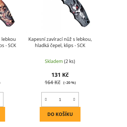
d
u
k
t
ů
s lebkou
Kapesní zavírací nůž s lebkou,
ps - SCK
hladká čepel, klips - SCK
Skladem
(2 ks)
131 Kč
164 Kč
)
(–20 %)
DO KOŠÍKU