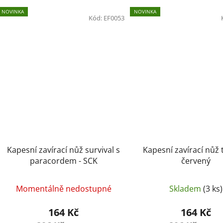
NOVINKA
NOVINKA
Kód:
EF0053
Kapesní zavírací nůž survival s
Kapesní zavírací nůž 
paracordem - SCK
červený
Momentálně nedostupné
Skladem
(3 ks)
164 Kč
164 Kč