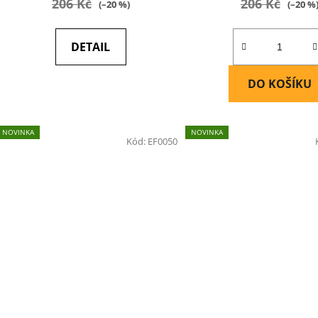
206 Kč
206 Kč
(–20 %)
(–20 %
DETAIL
DO KOŠÍKU
NOVINKA
NOVINKA
Kód:
EF0050