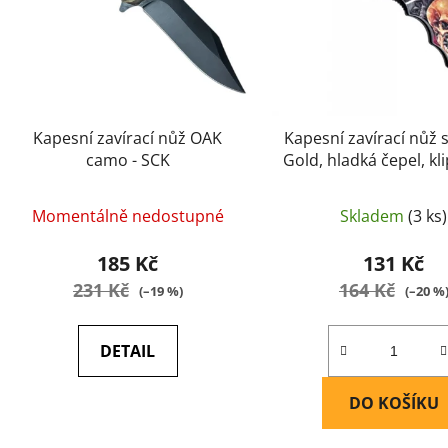
r
o
d
u
k
t
Kapesní zavírací nůž OAK
Kapesní zavírací nůž 
ů
camo - SCK
Gold, hladká čepel, kli
Momentálně nedostupné
Skladem
(3 ks)
185 Kč
131 Kč
231 Kč
164 Kč
(–19 %)
(–20 %
DETAIL
DO KOŠÍKU