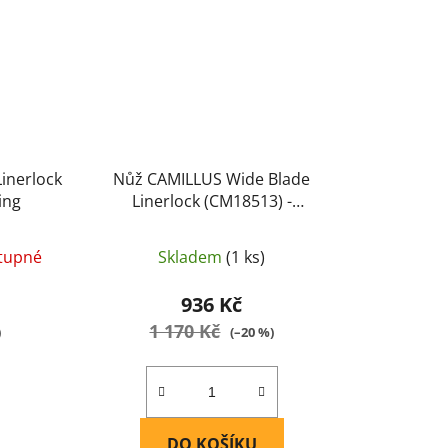
inerlock
Nůž CAMILLUS Wide Blade
ing
Linerlock (CM18513) -
CAMILLUS
tupné
Skladem
(1 ks)
936 Kč
1 170 Kč
)
(–20 %)
DO KOŠÍKU