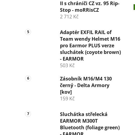
II s chrániči CZ vz. 95 Rip-
Stop - moRRisCZ
2 712 Kč
Adaptér EXFIL RAIL of
Team wendy Helmet M16
pro Earmor PLUS verze
sluchátek (coyote brown)
- EARMOR
503 Kč
Zásobník M16/M4 130
černý - Delta Armory
[kov]
159 Kč
Sluchátka střelecká
EARMOR M300T
Bluetooth (foliage green)
- EARMOR