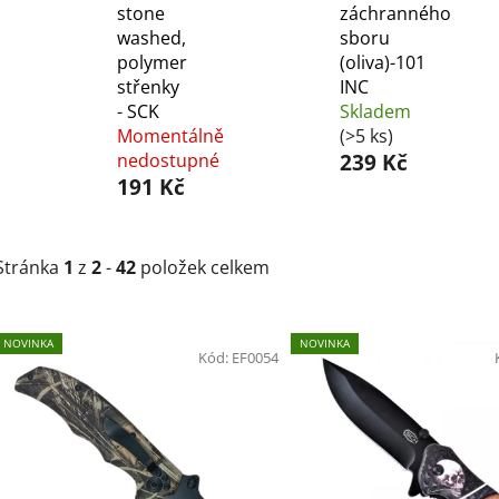
stone
záchranného
washed,
sboru
polymer
(oliva)-101
střenky
INC
- SCK
Skladem
Momentálně
(>5 ks)
nedostupné
239 Kč
191 Kč
Stránka
1
z
2
-
42
položek celkem
V
NOVINKA
NOVINKA
ý
Kód:
EF0054
p
i
s
p