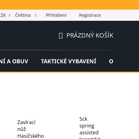
CZK
Čeština
Přihlášení
Registrace
PRÁZDNÝ KOŠÍK
NÁKUPNÍ
KOŠÍK
NÍ A OBUV
TAKTICKÉ VYBAVENÍ
OUTDOOR
Sck
Zavírací
spring
nůž
assisted
Hasičského