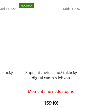
NOVINKA
Kód:
EF0058
Kód:
EF0057
taktický
Kapesní zavírací nůž taktický
digital camo s lebkou
Momentálně nedostupné
159 Kč