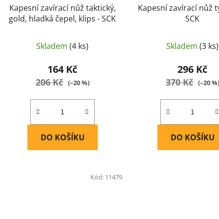
Kapesní zavírací nůž taktický,
Kapesní zavírací nůž ty
gold, hladká čepel, klips - SCK
SCK
Skladem
(4 ks)
Skladem
(3 ks)
164 Kč
296 Kč
206 Kč
370 Kč
(–20 %)
(–20 %
DO KOŠÍKU
DO KOŠÍKU
Kód:
11479