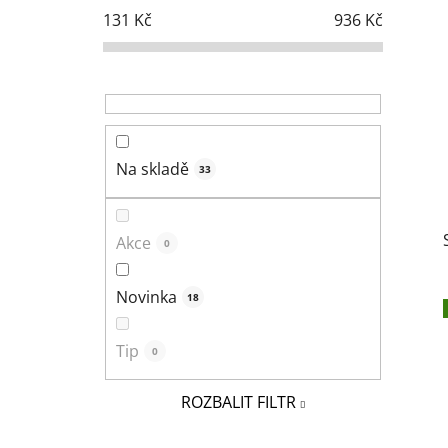
s
131
Kč
936
Kč
t
r
a
n
n
í
Na skladě
33
p
a
n
Akce
0
e
l
Novinka
18
Tip
0
ROZBALIT FILTR