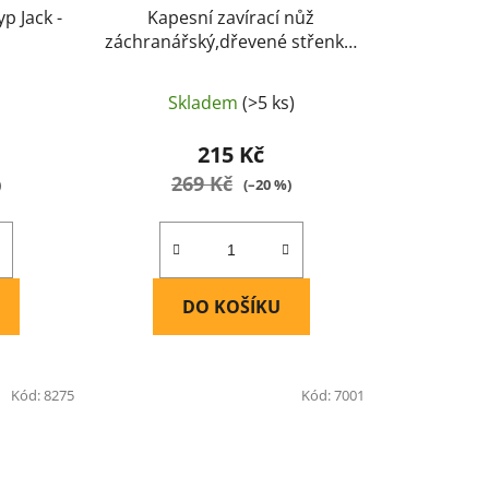
p Jack -
Kapesní zavírací nůž
záchranářský,dřevené střenky,
hladká čepel, klips - SCK
Skladem
(>5 ks)
215 Kč
269 Kč
)
(–20 %)
DO KOŠÍKU
Kód:
8275
Kód:
7001