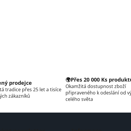
🌍Přes 20 000 Ks produkt
řený prodejce
Okamžitá dostupnost zboží
á tradice přes 25 let a tisíce
připraveného k odeslání od v
ých zákazníků
celého světa
írat newsletter
Informace