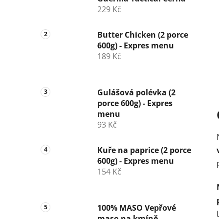
r
229 Kč
a
n
Butter Chicken (2 porce
n
600g) - Expres menu
í
189 Kč
p
a
Gulášová polévka (2
n
porce 600g) - Expres
e
menu
l
93 Kč
Kuře na paprice (2 porce
600g) - Expres menu
154 Kč
100% MASO Vepřové
maso na kmíně