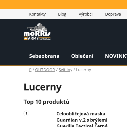
Přejít
na
Kontakty
Blog
Výrobci
Doprava
obsah
Sebeobrana
Oblečení
NOVINK
Domů
/
OUTDOOR
/
Svítilny
/
Lucerny
Lucerny
P
Top 10 produktů
o
Celoobličejová maska
s
Guardian v.2 s brýlemi
t
Guerilla Tactical Černá