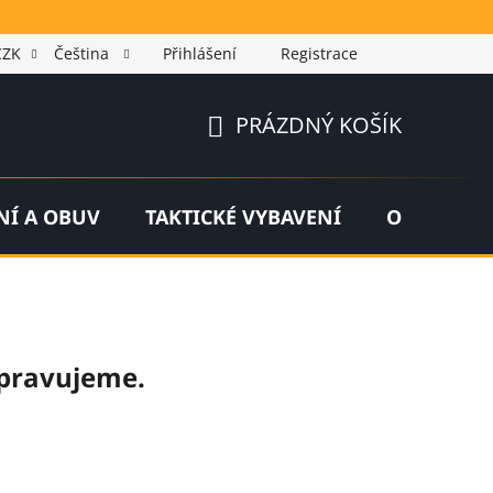
CZK
Čeština
Přihlášení
Registrace
PRÁZDNÝ KOŠÍK
NÁKUPNÍ
KOŠÍK
NÍ A OBUV
TAKTICKÉ VYBAVENÍ
OUTDOOR
ipravujeme.