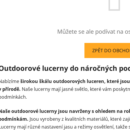
Můžete se ale podívat na os
ZPĚT DO OBCH
Outdoorové lucerny do náročných p
Nabízíme
širokou škálu outdoorových luceren, které jsou
v přírodě.
Naše lucerny mají jasné světlo, které vám poskyt
podmínkách.
Naše outdoorové lucerny jsou navrženy s ohledem na ro
podmínkám.
Jsou vyrobeny z kvalitních materiálů, které zaji
Lucerny mají různé nastavení jasu a režimy osvětlení, takže 