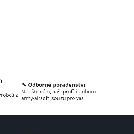
ů
🔧 Odborné poradenství
Napište nám, naši profíci z oboru
ýrobců z
army-airsoft jsou tu pro vás
Blog