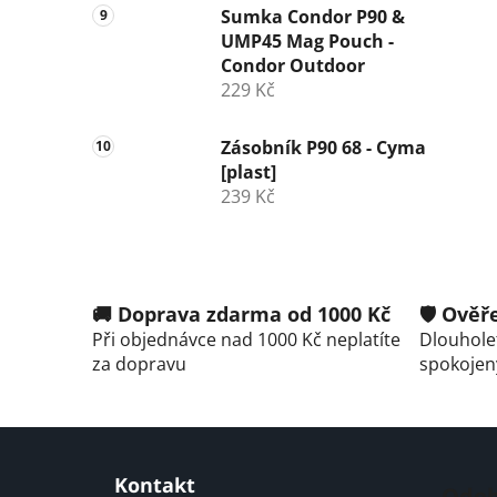
Sumka Condor P90 &
UMP45 Mag Pouch -
Condor Outdoor
229 Kč
Zásobník P90 68 - Cyma
[plast]
239 Kč
🚚 Doprava zdarma od 1000 Kč
🛡️ Ově
Při objednávce nad 1000 Kč neplatíte
Dlouholet
za dopravu
spokojen
Z
Kontakt
á
Odeb