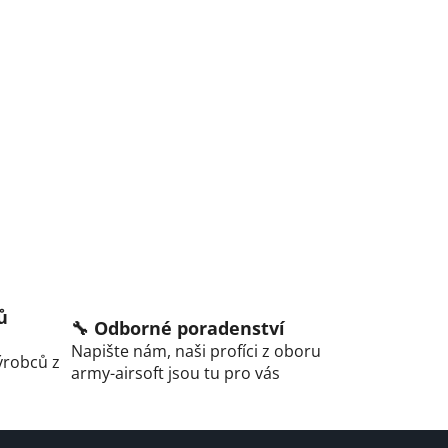
ů
🔧 Odborné poradenství
Napište nám, naši profíci z oboru
ýrobců z
army-airsoft jsou tu pro vás