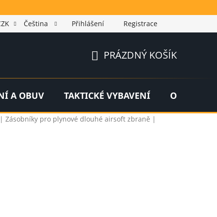
CZK
Čeština
Přihlášení
Registrace
PRÁZDNÝ KOŠÍK
NÁKUPNÍ
KOŠÍK
NÍ A OBUV
TAKTICKÉ VYBAVENÍ
OUTDOOR
 | Zásobníky pro plynové dlouhé airsoft zbraně |