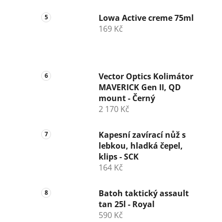
Lowa Active creme 75ml
169 Kč
Vector Optics Kolimátor
MAVERICK Gen II, QD
mount - Černý
2 170 Kč
Kapesní zavírací nůž s
lebkou, hladká čepel,
klips - SCK
164 Kč
Batoh taktický assault
tan 25l - Royal
590 Kč