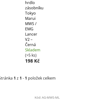
hrdlo
zásobníku
Tokyo
Marui
MWS /
EMG
Lancer
V2 –
Černá
Skladem
(>5 ks)
198 Kč
Stránka
1
z
1
-
1
položek celkem
V
ý
Kód:
AG-MWS-ML
p