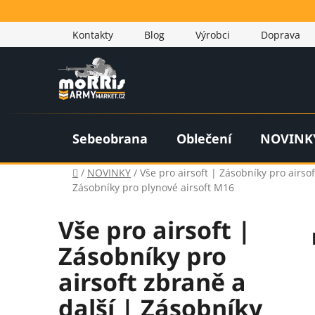
Přejít
na
Kontakty
Blog
Výrobci
Doprava
obsah
Sebeobrana
Oblečení
NOVINK
Domů
/
NOVINKY
/
Vše pro airsoft | Zásobníky pro airs
Zásobníky pro plynové airsoft M16
Vše pro airsoft |
Zásobníky pro
airsoft zbraně a
další | Zásobníky