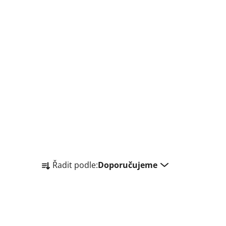
Ř
Řadit podle:
Doporučujeme
a
z
e
n
í