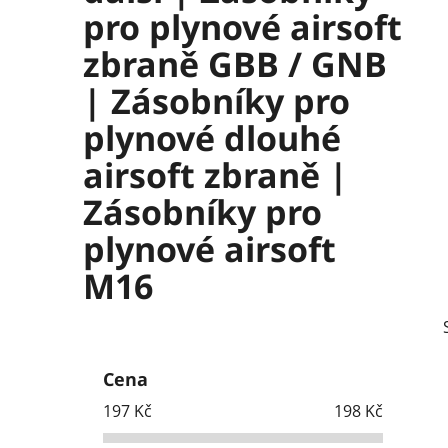
pro plynové airsoft
zbraně GBB / GNB
| Zásobníky pro
plynové dlouhé
airsoft zbraně |
Zásobníky pro
plynové airsoft
M16
P
o
Cena
s
197
Kč
198
Kč
t
r