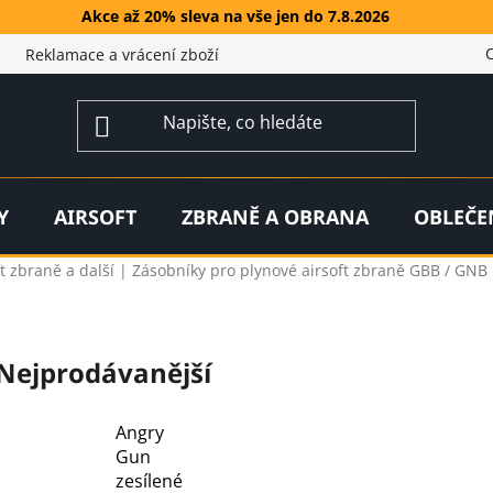
Akce až 20% sleva na vše jen do 7.8.2026
Reklamace a vrácení zboží
Y
AIRSOFT
ZBRANĚ A OBRANA
OBLEČE
oft zbraně a další | Zásobníky pro plynové airsoft zbraně GBB / GNB
Nejprodávanější
Angry
Gun
zesílené