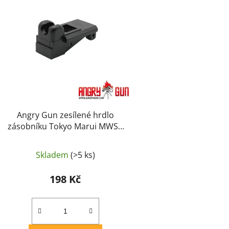
i
s
p
r
o
d
u
k
t
Angry Gun zesílené hrdlo
ů
zásobníku Tokyo Marui MWS /
EMG Lancer V2 – Černá
Skladem
(>5 ks)
198 Kč