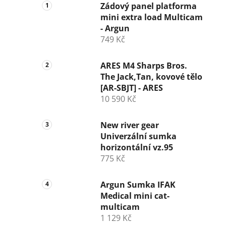
Zádový panel platforma
mini extra load Multicam
- Argun
749 Kč
ARES M4 Sharps Bros.
The Jack,Tan, kovové tělo
[AR-SBJT] - ARES
10 590 Kč
New river gear
Univerzální sumka
horizontální vz.95
775 Kč
Argun Sumka IFAK
Medical mini cat-
multicam
1 129 Kč