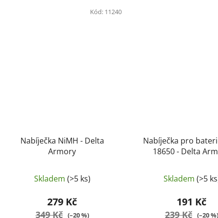
Kód:
11240
Nabíječka NiMH - Delta
Nabíječka pro bateri
Armory
18650 - Delta Ar
Skladem
(>5 ks)
Skladem
(>5 ks
279 Kč
191 Kč
349 Kč
239 Kč
(–20 %)
(–20 %