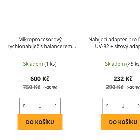
Mikroprocesorový
Nabíjecí adaptér pro
rychlonabíječ s balancerem
UV-82 + síťový adap
IMAX B6 DC 5A 50W - IMAX
Baofeng
Skladem
(1 ks)
Skladem
(>5 ks
600 Kč
232 Kč
750 Kč
290 Kč
(–20 %)
(–20 %
DO KOŠÍKU
DO KOŠÍKU