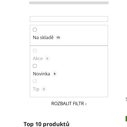
r
a
n
n
í
Na skladě
15
p
a
n
Akce
0
e
l
Novinka
5
Tip
0
ROZBALIT FILTR
Top 10 produktů