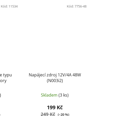
Kód:
11534
Kód:
7756-48
e typu
Napájecí zdroj 12V/4A 48W
mory
(N003i2)
)
Skladem
(3 ks)
199 Kč
249 Kč
)
(–20 %)