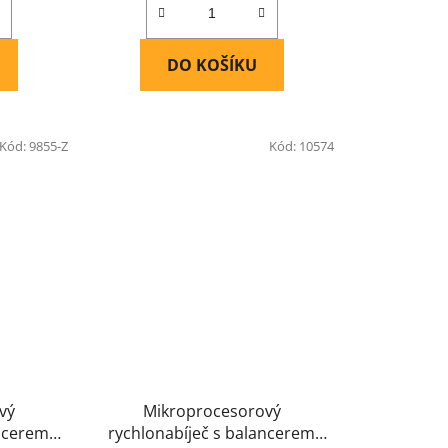
DO KOŠÍKU
Kód:
9855-Z
Kód:
10574
vý
Mikroprocesorový
ancerem
rychlonabíječ s balancerem