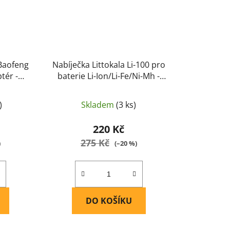
 Baofeng
Nabíječka Littokala Li-100 pro
tér -
baterie Li-Ion/Li-Fe/Ni-Mh -
Convoy
)
Skladem
(3 ks)
220 Kč
275 Kč
)
(–20 %)
DO KOŠÍKU