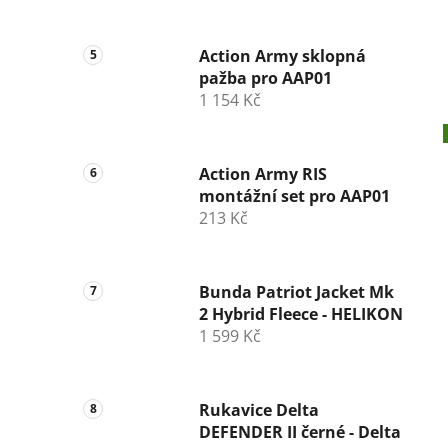
Action Army sklopná
pažba pro AAP01
1 154 Kč
Action Army RIS
montážní set pro AAP01
213 Kč
Bunda Patriot Jacket Mk
2 Hybrid Fleece - HELIKON
1 599 Kč
Rukavice Delta
DEFENDER II černé - Delta