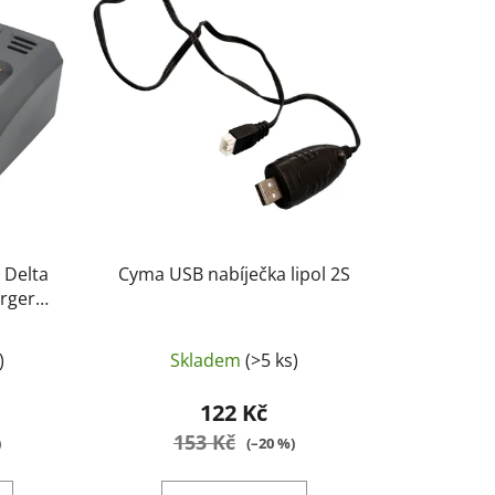
í
p
r
o
d
u
k
t
ů
 Delta
Cyma USB nabíječka lipol 2S
rger
H
)
Skladem
(>5 ks)
122 Kč
153 Kč
)
(–20 %)