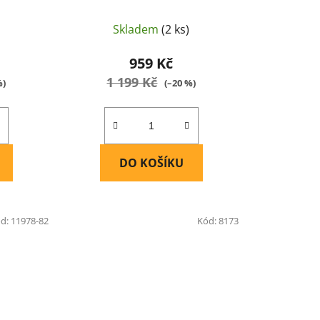
včetně
IMAX B6 AC 6A 80W včetně
zdroje - IMAX
Skladem
(2 ks)
959 Kč
1 199 Kč
%)
(–20 %)
DO KOŠÍKU
d:
11978-82
Kód:
8173