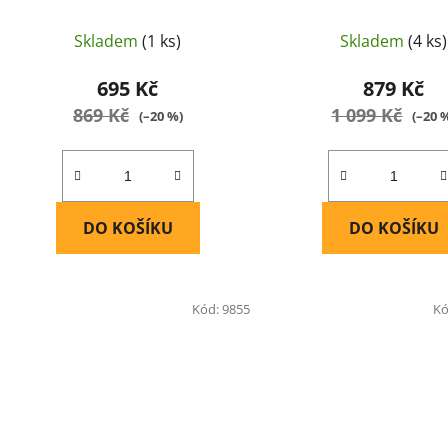
IMAX B6 AC + 5A 50W včetně
IMAX B6 AC 5A 50W 
zdroje - IMAX
zdroje - IMAX
Skladem
(1 ks)
Skladem
(4 ks)
695 Kč
879 Kč
869 Kč
1 099 Kč
(–20 %)
(–20 
DO KOŠÍKU
DO KOŠÍKU
Kód:
9855
Kó