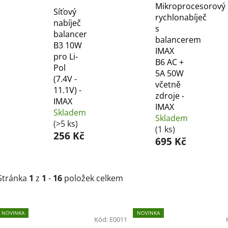
Mikroprocesorový
Síťový
rychlonabíječ
nabíječ
s
balancer
balancerem
B3 10W
IMAX
pro Li-
B6 AC +
Pol
5A 50W
(7.4V -
včetně
11.1V) -
zdroje -
IMAX
IMAX
Skladem
Skladem
(>5 ks)
(1 ks)
256 Kč
695 Kč
Stránka
1
z
1
-
16
položek celkem
V
NOVINKA
NOVINKA
ý
Kód:
E0011