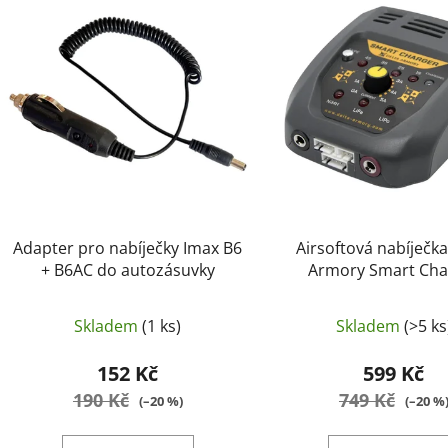
p
i
s
p
r
o
d
u
k
t
Adapter pro nabíječky Imax B6
Airsoftová nabíječka
ů
+ B6AC do autozásuvky
Armory Smart Cha
LiPo/LiFe/NiM
Skladem
(1 ks)
Skladem
(>5 ks
152 Kč
599 Kč
190 Kč
749 Kč
(–20 %)
(–20 %