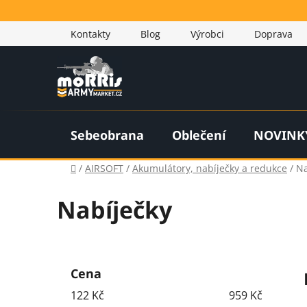
Přejít
na
Kontakty
Blog
Výrobci
Doprava
obsah
Sebeobrana
Oblečení
NOVINK
Domů
/
AIRSOFT
/
Akumulátory, nabíječky a redukce
/
Na
Nabíječky
P
o
Cena
s
122
Kč
959
Kč
t