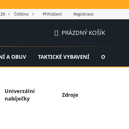
CZK
Čeština
Přihlášení
Registrace
PRÁZDNÝ KOŠÍK
NÁKUPNÍ
KOŠÍK
NÍ A OBUV
TAKTICKÉ VYBAVENÍ
OUTDOOR
Univerzální
Zdroje
nabíječky